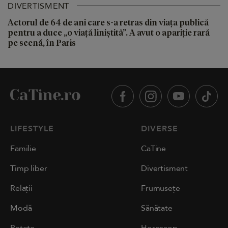
DIVERTISMENT
Actorul de 64 de ani care s-a retras din viața publică
pentru a duce „o viață liniștită”. A avut o apariție rară
pe scenă, în Paris
LIFESTYLE
DIVERSE
Familie
CaTine
Timp liber
Divertisment
Relații
Frumusețe
Modă
Sănătate
Rețete
Horoscop