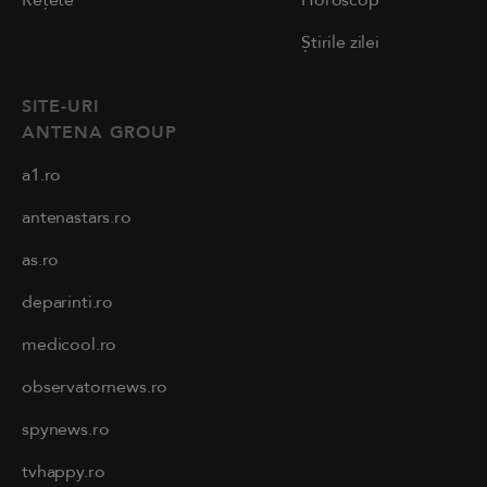
Știrile zilei
SITE-URI
ANTENA GROUP
a1.ro
antenastars.ro
as.ro
deparinti.ro
medicool.ro
observatornews.ro
spynews.ro
tvhappy.ro