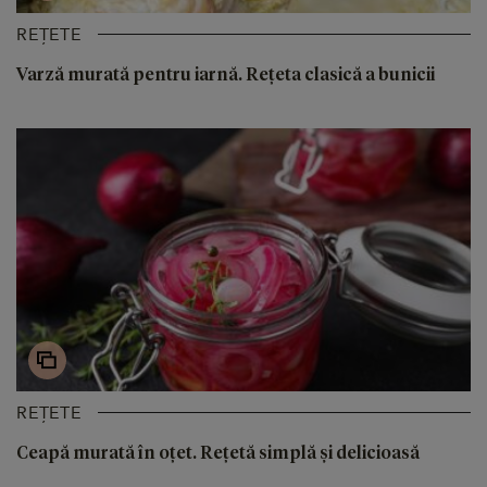
REȚETE
Varză murată pentru iarnă. Rețeta clasică a bunicii
REȚETE
Ceapă murată în oțet. Rețetă simplă și delicioasă