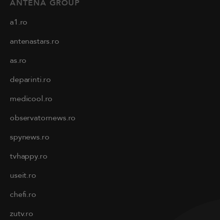
ANTENA GROUP
a1.ro
antenastars.ro
as.ro
deparinti.ro
medicool.ro
observatornews.ro
spynews.ro
tvhappy.ro
useit.ro
chefi.ro
zutv.ro