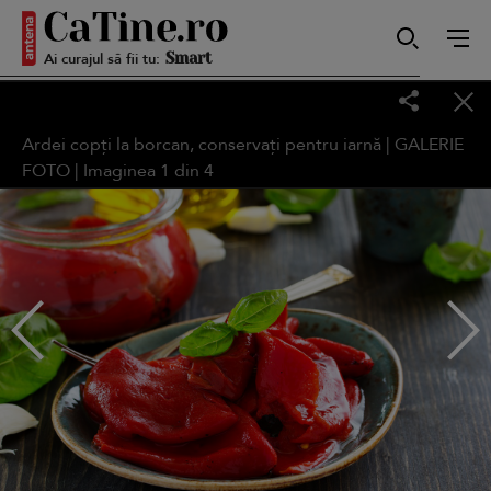
Ai curajul să fii tu:
Smart
Ardei copți la borcan, conservați pentru iarnă | GALERIE
FOTO | Imaginea
1
din
4
Sensibilă
Puternică