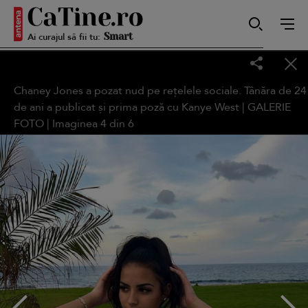
Ai curajul să fii tu:
Smart
Chaney Jones a pozat nud pe rețelele sociale. Tânăra de 24
Sensibilă
de ani a publicat și prima poză cu Kanye West | GALERIE
FOTO | Imaginea
4
din
6
Puternică