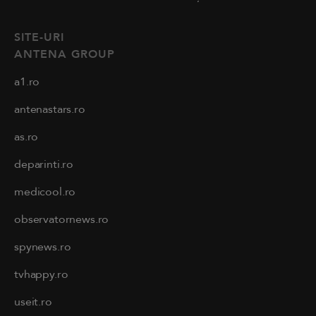
SITE-URI
ANTENA GROUP
a1.ro
antenastars.ro
as.ro
deparinti.ro
medicool.ro
observatornews.ro
spynews.ro
tvhappy.ro
useit.ro