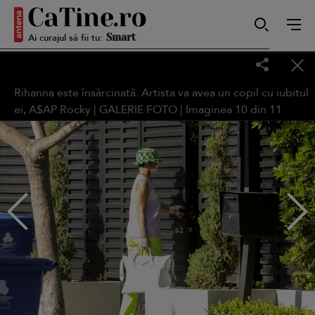
Ai curajul să fii tu:
Smart
Rihanna este însărcinată. Artista va avea un copil cu iubitul
ei, A$AP Rocky | GALERIE FOTO | Imaginea
10
din
11
Sensibilă
Puternică