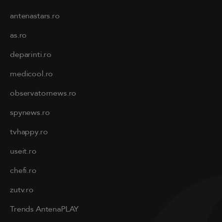
antenastars.ro
as.ro
deparinti.ro
medicool.ro
observatornews.ro
spynews.ro
tvhappy.ro
useit.ro
chefi.ro
zutv.ro
Trends AntenaPLAY