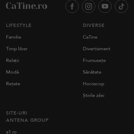
LIFESTYLE
DIVERSE
Familie
CaTine
Timp liber
Divertisment
Relații
Frumusețe
Modă
Sănătate
Rețete
Horoscop
Știrile zilei
SITE-URI
ANTENA GROUP
a1.ro