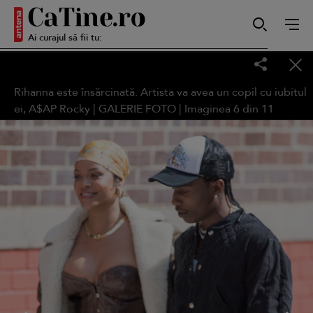
Ai curajul să fii tu:
Autentică
Rihanna este însărcinată. Artista va avea un copil cu iubitul
Smart
ei, A$AP Rocky | GALERIE FOTO | Imaginea
6
din
11
Sensibilă
Puternică