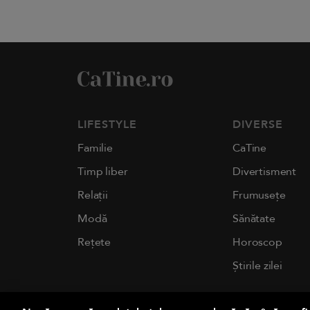
LIFESTYLE
DIVERSE
Familie
CaTine
Timp liber
Divertisment
Relații
Frumusețe
Modă
Sănătate
Rețete
Horoscop
Știrile zilei