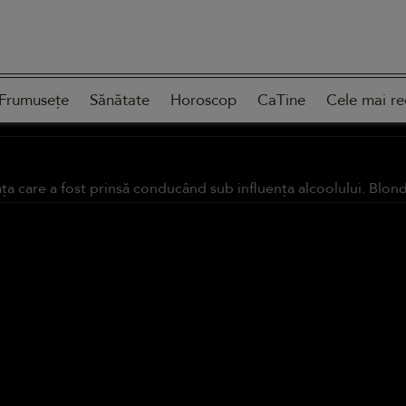
Frumusețe
Sănătate
Horoscop
CaTine
Cele mai re
a care a fost prinsă conducând sub influența alcoolului. Blonda 