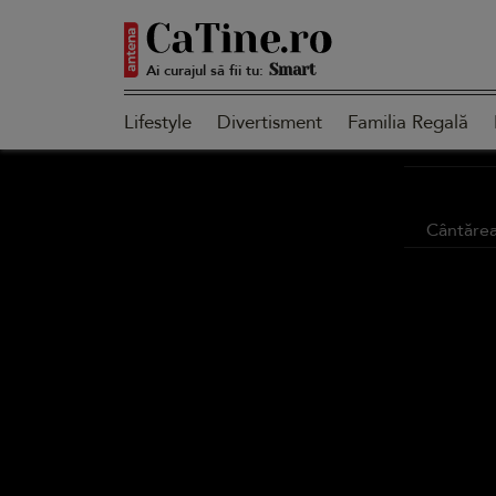
Autentică
Ai curajul să fii tu:
Lifestyle
Divertisment
Familia Regală
Smart
Cântăreaț
Sensibilă
Puternică