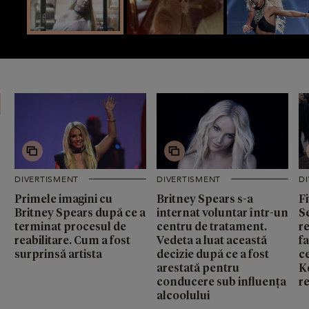
DIVERTISMENT
DIVERTISMENT
D
Primele imagini cu
Britney Spears s-a
Fi
Britney Spears după ce a
internat voluntar într-un
S
terminat procesul de
centru de tratament.
r
reabilitare. Cum a fost
Vedeta a luat această
fa
surprinsă artista
decizie după ce a fost
c
arestată pentru
K
conducere sub influența
r
alcoolului