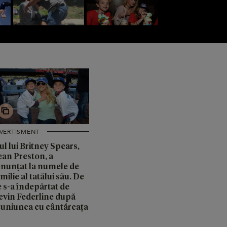
IVERTISMENT
ul lui Britney Spears,
ean Preston, a
enunțat la numele de
milie al tatălui său. De
e s-a îndepărtat de
evin Federline după
euniunea cu cântăreața