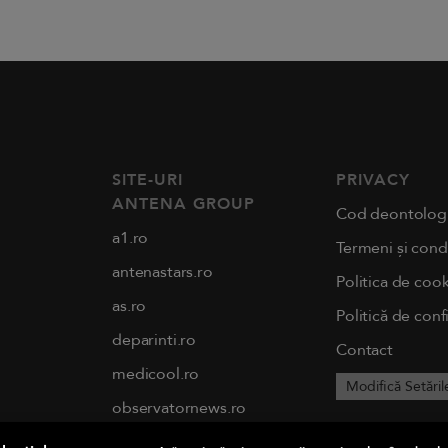
SITE-URI
PRIVACY
ANTENA GROUP
Cod deontolog
a1.ro
Termeni și condi
antenastars.ro
Politica de cook
as.ro
Politică de conf
deparinti.ro
Contact
medicool.ro
Modifică Setăril
observatornews.ro
spynews.ro