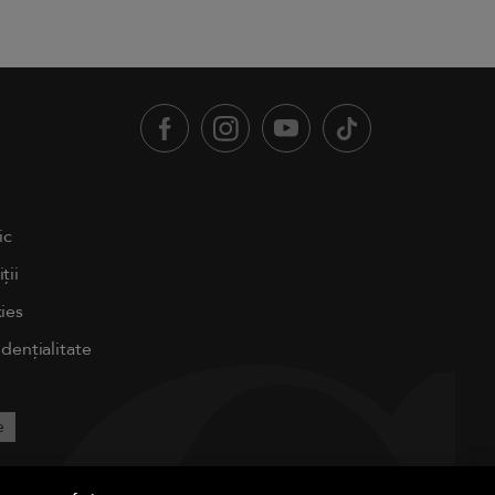
ic
ții
ies
idențialitate
e