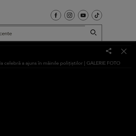
cente
celebră a ajuns în mâinile polițiștilor |
GALERIE FOTO