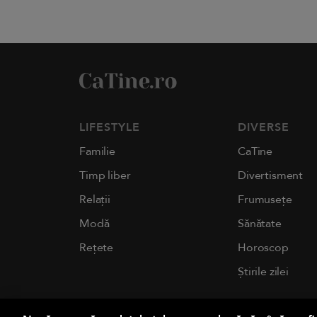
LIFESTYLE
DIVERSE
Familie
CaTine
Timp liber
Divertisment
Relații
Frumusețe
Modă
Sănătate
Rețete
Horoscop
Știrile zilei