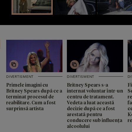
DIVERTISMENT
DIVERTISMENT
D
Primele imagini cu
Britney Spears s-a
Fi
Britney Spears după ce a
internat voluntar într-un
S
terminat procesul de
centru de tratament.
r
reabilitare. Cum a fost
Vedeta a luat această
fa
surprinsă artista
decizie după ce a fost
c
arestată pentru
K
conducere sub influența
r
alcoolului