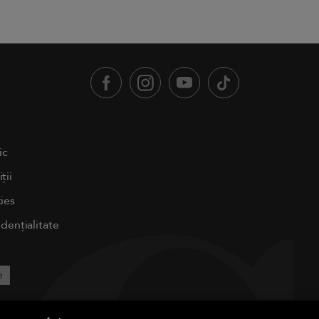
ic
ții
ies
idențialitate
e