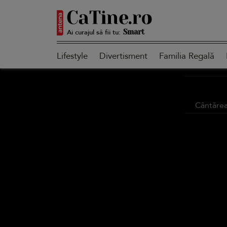
Autentică
Ai curajul să fii tu:
Lifestyle
Divertisment
Familia Regală
Smart
Cântăreaț
Sensibilă
Puternică