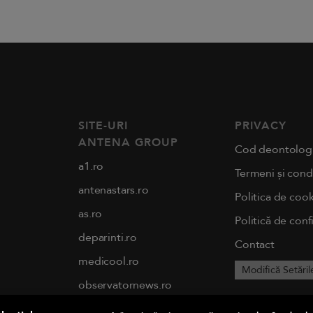
SITE-URI
PRIVACY
ANTENA GROUP
Cod deontolog
a1.ro
Termeni și condi
antenastars.ro
Politica de cook
as.ro
Politică de conf
deparinti.ro
Contact
medicool.ro
Modifică Setăril
observatornews.ro
spynews.ro