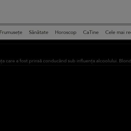
Frumusețe
Sănătate
Horoscop
CaTine
Cele mai re
a care a fost prinsă conducând sub influența alcoolului. Blonda 