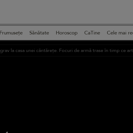
Frumusețe
Sănătate
Horoscop
CaTine
Cele mai re
grav la casa unei cântărețe. Focuri de armă trase în timp ce arti