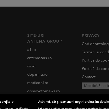
SITE-URI
PRIVACY
ANTENA GROUP
Cod deontolog
a1.ro
Termeni și condi
antenastars.ro
Politica de cook
as.ro
Politică de conf
deparinti.ro
Contact
medicool.ro
Modifică Setăril
observatornews.ro
spynews.ro
dențiale
Atât noi, cât și partenerii noștri prelucrăm datele
tvhappy.ro
., precum identificatorii
Utilizarea profilurilor pentru selectarea conținutului per