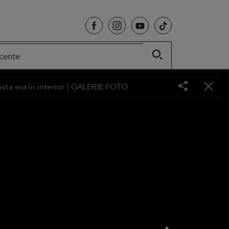
cente
sta era în interior |
GALERIE FOTO