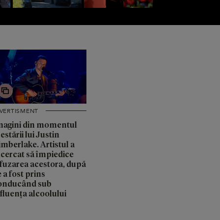
IVERTISMENT
magini din momentul
estării lui Justin
imberlake. Artistul a
ncercat să împiedice
ifuzarea acestora, după
 a fost prins
onducând sub
fluența alcoolului