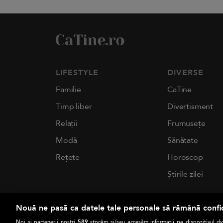
LIFESTYLE
DIVERSE
Familie
CaTine
Timp liber
Divertisment
Relații
Frumusețe
Modă
Sănătate
Rețete
Horoscop
Știrile zilei
Nouă ne pasă ca datele tale personale să rămână confi
Noi și partenerii noștri
589
stocăm și/sau accesăm informații pe dispozitivul dvs