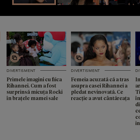
DIVERTISMENT
DIVERTISMENT
D
Primele imagini cu fiica
Femeia acuzată că a tras
I
Rihannei. Cum a fost
asupra casei Rihannei a
ar
surprinsă micuța Rocki
pledat nevinovată. Ce
T
în brațele mamei sale
reacție a avut cântăreața
î
d
ce
c
in