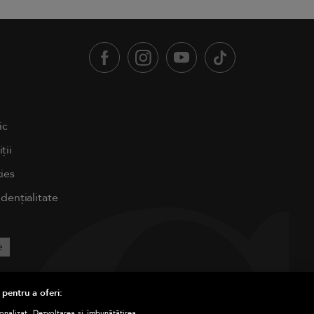
ic
ții
ies
idențialitate
e
 pentru a oferi:
sonalizat. Dezvoltarea și îmbunătățirea