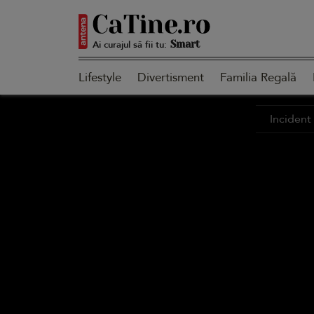
Autentică
Ai curajul să fii tu:
Lifestyle
Divertisment
Familia Regală
Smart
Incident 
Sensibilă
Puternică