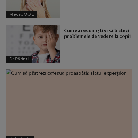
MediCOOL
Cum să recunoști și să tratezi
problemele de vedere la copii
DePărinți