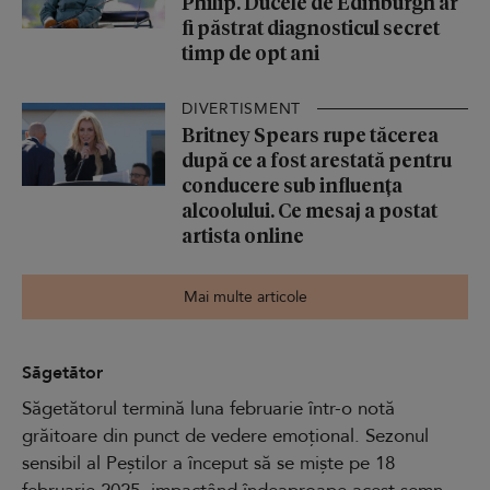
Philip. Ducele de Edinburgh ar
fi păstrat diagnosticul secret
timp de opt ani
DIVERTISMENT
Britney Spears rupe tăcerea
după ce a fost arestată pentru
conducere sub influența
alcoolului. Ce mesaj a postat
artista online
Mai multe articole
Săgetător
Săgetătorul termină luna februarie într-o notă
grăitoare din punct de vedere emoțional. Sezonul
sensibil al Peștilor a început să se miște pe 18