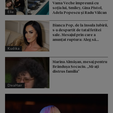
Vama Veche împreună cu
soția lui, Smiley, Gina Pistol,
Elle
Adela Popescu și Radu Vâlcan
Bianca Pop, de la Insula Iubirii,
s-a despartit de tatal fetitei
sale. Mesajul prin care a
anunțat ruptura: Aleg să...
Kudika
Marina Almășan, mesaj pentru
Brândușa Socaciu. „Mi-ați
distrus familia”
DivaHair