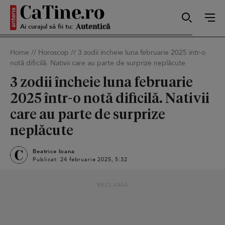
Ai curajul să fii tu:
Sexy
Home
//
Horoscop
//
3 zodii încheie luna februarie 2025 într-o
notă dificilă. Nativii care au parte de surprize neplăcute
Autentică
3 zodii încheie luna februarie
2025 într-o notă dificilă. Nativii
care au parte de surprize
Smart
neplăcute
Beatrice Ioana
Publicat: 24 februarie 2025, 5:32
Sensibilă
RECLAMĂ
Puternică