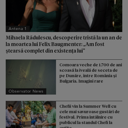
Antena 1
Mihaela Rădulescu, descoperire tristă la un an de
la moartea lui Felix Baugmenter: „Am fost
ștearsă complet din existența lui”
Comoara veche de 1.700 de ani
scoasă la iveală de seceta de
pe Dunăre, între România şi
Bulgaria. Imagini rare
Observator News
Chefii vin la Summer Well cu
cele mai savuroase gustări de
festival. Prima întâlnire cu
publicul la standul Chefi la
cuțite