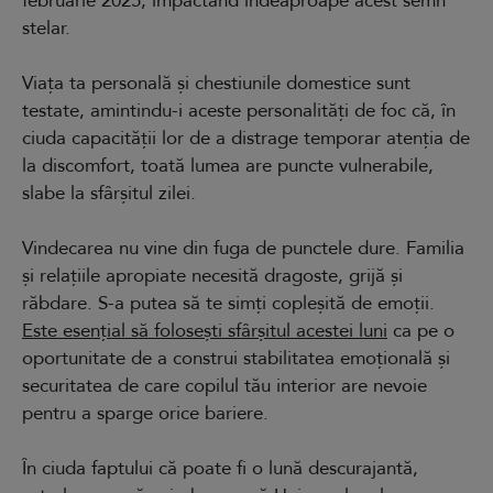
februarie 2025, impactând îndeaproape acest semn
stelar.
Viața ta personală și chestiunile domestice sunt
testate, amintindu-i aceste personalități de foc că, în
ciuda capacității lor de a distrage temporar atenția de
la discomfort, toată lumea are puncte vulnerabile,
slabe la sfârșitul zilei.
Vindecarea nu vine din fuga de punctele dure. Familia
și relațiile apropiate necesită dragoste, grijă și
răbdare. S-a putea să te simți copleșită de emoții.
Este esențial să folosești sfârșitul acestei luni
ca pe o
oportunitate de a construi stabilitatea emoțională și
securitatea de care copilul tău interior are nevoie
pentru a sparge orice bariere.
În ciuda faptului că poate fi o lună descurajantă,