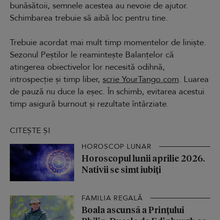
bunăsătoii, semnele acestea au nevoie de ajutor.
Schimbarea trebuie să aibă loc pentru tine.
Trebuie acordat mai mult timp momentelor de liniște.
Sezonul Peștilor le reamintește Balanțelor că
atingerea obiectivelor lor necesită odihnă,
introspecție și timp liber,
scrie YourTango.com
. Luarea
de pauză nu duce la eșec. În schimb, evitarea acestui
timp asigură burnout și rezultate întârziate.
CITEȘTE ȘI
HOROSCOP LUNAR
Horoscopul lunii aprilie 2026.
Nativii se simt iubiți
FAMILIA REGALĂ
Boala ascunsă a Prințului