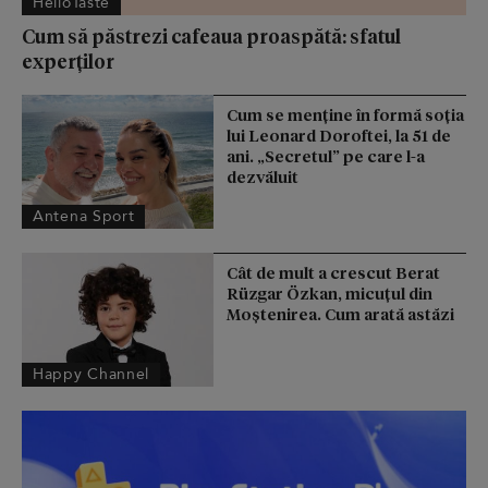
HelloTaste
Cum să păstrezi cafeaua proaspătă: sfatul
experților
Cum se menţine în formă soţia
lui Leonard Doroftei, la 51 de
ani. „Secretul” pe care l-a
dezvăluit
Antena Sport
Cât de mult a crescut Berat
Rüzgar Özkan, micuțul din
Moștenirea. Cum arată astăzi
Happy Channel