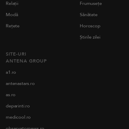
Relații
Frumusețe
Modă
Sănătate
Rețete
Horoscop
Știrile zilei
SITE-URI
ANTENA GROUP
a1.ro
antenastars.ro
as.ro
deparinti.ro
medicool.ro
observatornews.ro