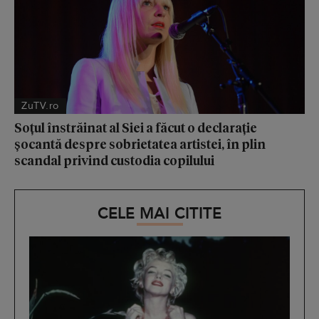
ZuTV.ro
Soțul înstrăinat al Siei a făcut o declarație
șocantă despre sobrietatea artistei, în plin
scandal privind custodia copilului
CELE MAI CITITE