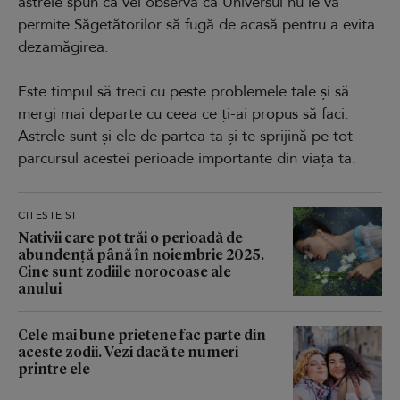
astrele spun că vei observa că Universul nu le va
permite Săgetătorilor să fugă de acasă pentru a evita
dezamăgirea.
Este timpul să treci cu peste problemele tale și să
mergi mai departe cu ceea ce ți-ai propus să faci.
Astrele sunt și ele de partea ta și te sprijină pe tot
parcursul acestei perioade importante din viața ta.
CITEȘTE ȘI
Nativii care pot trăi o perioadă de
abundență până în noiembrie 2025.
Cine sunt zodiile norocoase ale
anului
Cele mai bune prietene fac parte din
aceste zodii. Vezi dacă te numeri
printre ele