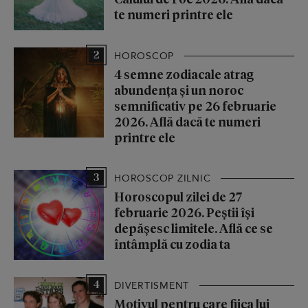
te numeri printre ele
2
HOROSCOP
4 semne zodiacale atrag
abundența și un noroc
semnificativ pe 26 februarie
2026. Află dacă te numeri
printre ele
3
HOROSCOP ZILNIC
Horoscopul zilei de 27
februarie 2026. Peștii își
depășesc limitele. Află ce se
întâmplă cu zodia ta
4
DIVERTISMENT
Motivul pentru care fiica lui