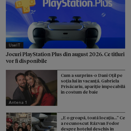
UseIT
Jocuri PlayStation Plus din august 2026. Ce titluri
vor fi disponibile
Cum a surprins-o Dani Oțil pe
soția lui în vacanță. Gabriela
Prisăcariu, apariție impecabilă
în costum de baie
Antena 1
„E o groapă, toată locația…” Ce
a recunoscut Răzvan Fodor
despre hotelul deschis în