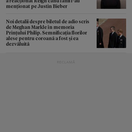
a reacționat Reign când fanii l-au
menționat pe Justin Bieber
Noi detalii despre biletul de adio scris
de Meghan Markle în memoria
Prințului Philip. Semnificația florilor
alese pentru coroană a fost și ea
dezvăluită
RECLAMĂ