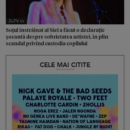
ZuTV.ro
Soțul înstrăinat al Siei a făcut o declarație
șocantă despre sobrietatea artistei, în plin
scandal privind custodia copilului
CELE MAI CITITE