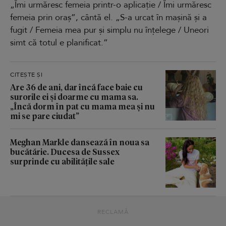
„Îmi urmăresc femeia printr-o aplicație / Îmi urmăresc
femeia prin oraș”, cântă el. „S-a urcat în mașină și a
fugit / Femeia mea pur și simplu nu înțelege / Uneori
simt că totul e planificat.”
CITEȘTE ȘI
Are 36 de ani, dar încă face baie cu
surorile ei și doarme cu mama sa.
„Încă dorm în pat cu mama mea și nu
mi se pare ciudat”
Meghan Markle dansează în noua sa
bucătărie. Ducesa de Sussex
surprinde cu abilitățile sale
RECLAMĂ