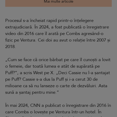
Mai multe articole
Procesul s-a încheiat rapid printr-o înțelegere
extrajudiciară. În 2024, a fost publicată o înregistrare
video din 2016 care îl arată pe Combs agresând-o
fizic pe Ventura. Cei doi au avut o relație între 2007 și
2018.
„Cum se face că orice bărbat pe care îl cunoști a lovit
o femeie, dar toată lumea e atât de supărată pe
Puff?”, a scris West pe X. „Deci Cassie nu l-a șantajat
pe Puff? Cassie s-a dus la Puff și i-a cerut 30 de
milioane ca să nu lanseze o carte de dezvăluiri. Asta
sună a șantaj pentru mine.”
În mai 2024, CNN a publicat o înregistrare din 2016 în
care Combs o lovește pe Ventura într-un hotel. În