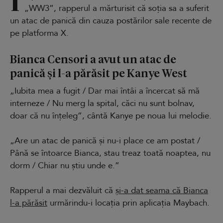
Î
„WW3”, rapperul a mărturisit că soția sa a suferit
un atac de panică din cauza postărilor sale recente de
pe platforma X.
Bianca Censori a avut un atac de
panică și l-a părăsit pe Kanye West
„Iubita mea a fugit / Dar mai întâi a încercat să mă
interneze / Nu merg la spital, căci nu sunt bolnav,
doar că nu înțeleg”, cântă Kanye pe noua lui melodie.
„Are un atac de panică și nu-i place ce am postat /
Până se întoarce Bianca, stau treaz toată noaptea, nu
dorm / Chiar nu știu unde e.”
Rapperul a mai dezvăluit că
și-a dat seama că Bianca
l-a părăsit
urmărindu-i locația prin aplicația Maybach.