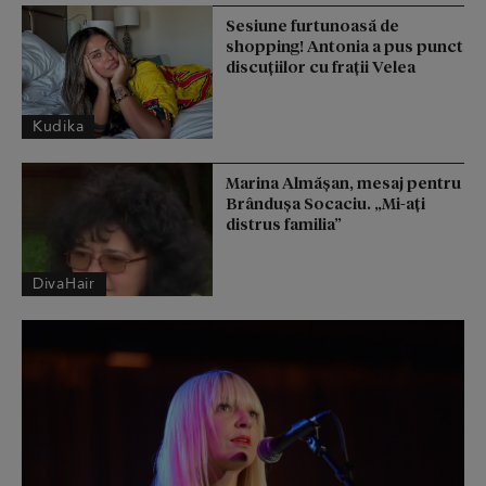
Sesiune furtunoasă de
shopping! Antonia a pus punct
discuțiilor cu frații Velea
Kudika
Marina Almășan, mesaj pentru
Brândușa Socaciu. „Mi-ați
distrus familia”
DivaHair