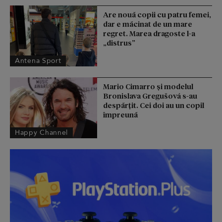
Are nouă copii cu patru femei,
dar e măcinat de un mare
regret. Marea dragoste l-a
„distrus”
Antena Sport
Mario Cimarro și modelul
Bronislava Gregušová s-au
despărțit. Cei doi au un copil
împreună
Happy Channel