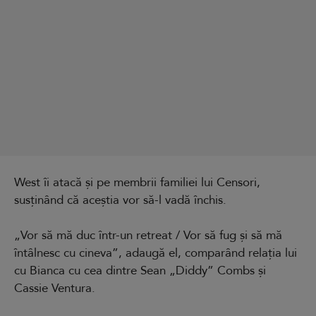
West îi atacă și pe membrii familiei lui Censori,
susținând că aceștia vor să-l vadă închis.
„Vor să mă duc într-un retreat / Vor să fug și să mă
întâlnesc cu cineva”, adaugă el, comparând relația lui
cu Bianca cu cea dintre Sean „Diddy” Combs și
Cassie Ventura.