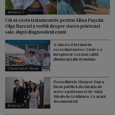
Antena 1
Cât ar costa tratamentele pentru Alina Pușcău.
Olga Barcari a vorbit despre starea prietenei
sale, după diagnosticul crunt
A cincea zi la rând de
recorduri meteo. Unde s-a
înregistrat cea mai caldă
dimineață din România
Observator News
Președintele Nicușor Dan a
făcut publică declarația de
avere a partenerei de viață,
Mirabela Grădinaru. Ce arată
documentele
Antena 1