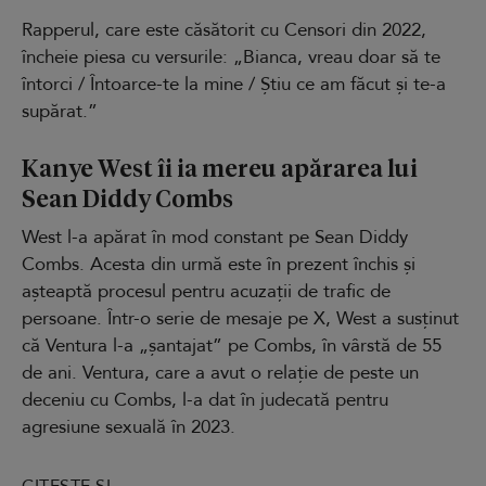
Rapperul, care este căsătorit cu Censori din 2022,
încheie piesa cu versurile: „Bianca, vreau doar să te
întorci / Întoarce-te la mine / Știu ce am făcut și te-a
supărat.”
Kanye West îi ia mereu apărarea lui
Sean Diddy Combs
West l-a apărat în mod constant pe Sean Diddy
Combs. Acesta din urmă este în prezent închis și
așteaptă procesul pentru acuzații de trafic de
persoane. Într-o serie de mesaje pe X, West a susținut
că Ventura l-a „șantajat” pe Combs, în vârstă de 55
de ani. Ventura, care a avut o relație de peste un
deceniu cu Combs, l-a dat în judecată pentru
agresiune sexuală în 2023.
CITEȘTE ȘI