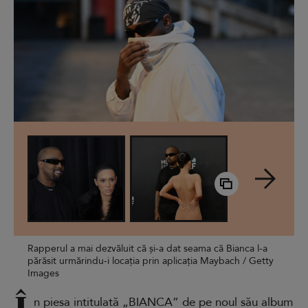
Rapperul a mai dezvăluit că și-a dat seama că Bianca l-a
părăsit urmărindu-i locația prin aplicația Maybach / Getty
Images
n piesa intitulată „BIANCA” de pe noul său album