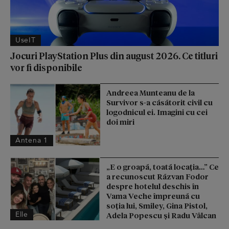
UseIT
Jocuri PlayStation Plus din august 2026. Ce titluri
vor fi disponibile
Andreea Munteanu de la
Survivor s-a căsătorit civil cu
logodnicul ei. Imagini cu cei
doi miri
Antena 1
„E o groapă, toată locația…” Ce
a recunoscut Răzvan Fodor
despre hotelul deschis în
Vama Veche împreună cu
soția lui, Smiley, Gina Pistol,
Elle
Adela Popescu și Radu Vâlcan