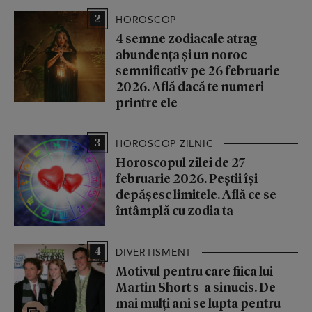
2
HOROSCOP
4 semne zodiacale atrag
abundența și un noroc
semnificativ pe 26 februarie
2026. Află dacă te numeri
printre ele
3
HOROSCOP ZILNIC
Horoscopul zilei de 27
februarie 2026. Peștii își
depășesc limitele. Află ce se
întâmplă cu zodia ta
4
DIVERTISMENT
Motivul pentru care fiica lui
Martin Short s-a sinucis. De
mai mulți ani se lupta pentru