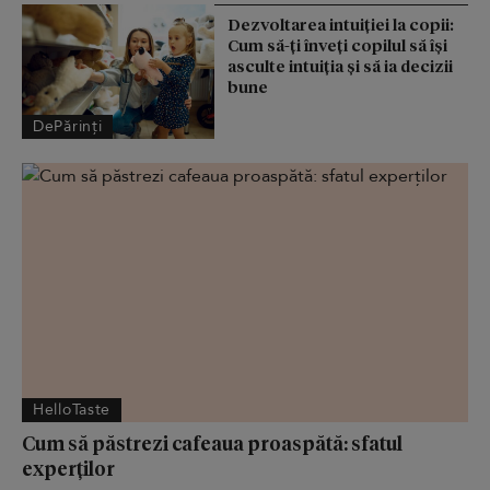
Dezvoltarea intuiției la copii:
Cum să-ți înveți copilul să își
asculte intuiția și să ia decizii
bune
DePărinți
HelloTaste
Cum să păstrezi cafeaua proaspătă: sfatul
experților