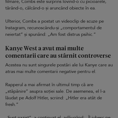
filmare, Combs este surprins lovind-o cu picioarele,
târând-o, călcând-o și aruncând obiecte în ea.
Ulterior, Combs a postat un videoclip de scuze pe
Instagram, recunoscându-și „comportamentul de
neiertat” și spunând: „Am fost distrus psihic.”
Kanye West a avut mai multe
comentarii care au stârnit controverse
Acestea nu sunt singurele postări ale lui Kanye care au
atras mai multe comentarii negative pentru el.
Rapperul a mai afirmat în ultimul timp că are
„stăpânire” asupra soției sale. De asemenea, el l-a
lăudat pe Adolf Hitler, scriind: „Hitler era atât de
fresh.”
„Sunt nazist”, a continuat el, adăugând: „Îl iubesc pe