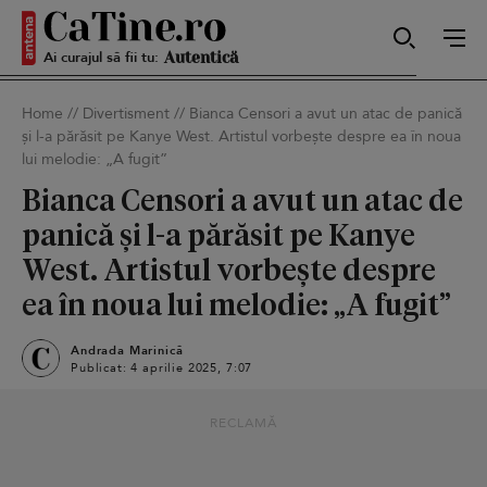
Ai curajul să fii tu:
Sexy
Home
//
Divertisment
//
Bianca Censori a avut un atac de panică
și l-a părăsit pe Kanye West. Artistul vorbește despre ea în noua
lui melodie: „A fugit”
Autentică
Bianca Censori a avut un atac de
panică și l-a părăsit pe Kanye
Smart
West. Artistul vorbește despre
ea în noua lui melodie: „A fugit”
Andrada Marinică
Sensibilă
Publicat: 4 aprilie 2025, 7:07
RECLAMĂ
Puternică