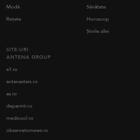
Modă
Sănătate
Rețete
Horoscop
Știrile zilei
SITE-URI
ANTENA GROUP
a1.ro
antenastars.ro
as.ro
deparinti.ro
medicool.ro
observatornews.ro