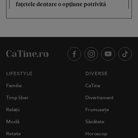
fațetele dentare o opțiune potrivită
LIFESTYLE
DIVERSE
Familie
CaTine
Timp liber
Divertisment
Relații
Frumusețe
Modă
Sănătate
Rețete
Horoscop