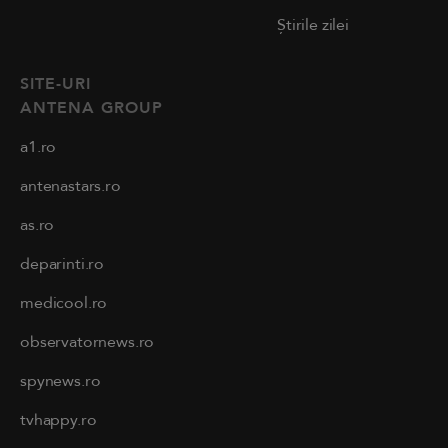
Știrile zilei
SITE-URI
ANTENA GROUP
a1.ro
antenastars.ro
as.ro
deparinti.ro
medicool.ro
observatornews.ro
spynews.ro
tvhappy.ro