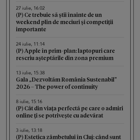
27 iulie, 16:02
(P) Ce trebuie să știi înainte de un
weekend plin de meciuri și competiții
importante
24 iulie, 11:14
(P) Apple în prim-plan: laptopuri care
rescriu așteptările din zona premium
13 iulie, 15:38
Gala „Dezvoltăm România Sustenabil”
2026 – The power of continuity
8 iulie, 15:16
(P) Cât din viața perfectă pe care o admiri
online ți se potrivește cu adevărat
3 iulie, 13:18
(P) Estetica zâmbetului în Cluj: când sunt