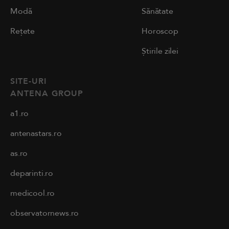
Modă
Sănătate
Rețete
Horoscop
Știrile zilei
SITE-URI
ANTENA GROUP
a1.ro
antenastars.ro
as.ro
deparinti.ro
medicool.ro
observatornews.ro