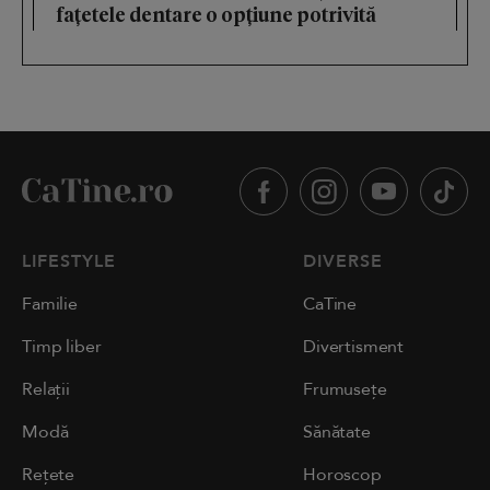
fațetele dentare o opțiune potrivită
LIFESTYLE
DIVERSE
Familie
CaTine
Timp liber
Divertisment
Relații
Frumusețe
Modă
Sănătate
Rețete
Horoscop