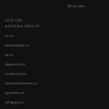
Știrile zilei
SITE-URI
ANTENA GROUP
a1.ro
antenastars.ro
as.ro
deparinti.ro
medicool.ro
observatornews.ro
spynews.ro
tvhappy.ro