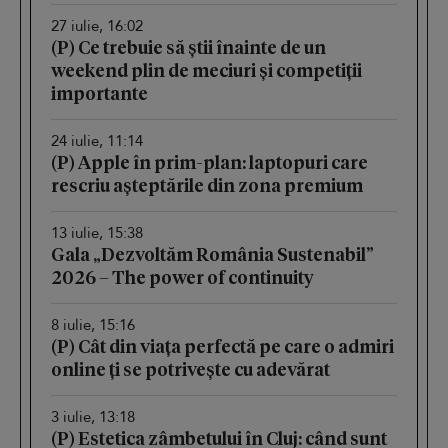
27 iulie, 16:02
(P) Ce trebuie să știi înainte de un
weekend plin de meciuri și competiții
importante
24 iulie, 11:14
(P) Apple în prim-plan: laptopuri care
rescriu așteptările din zona premium
13 iulie, 15:38
Gala „Dezvoltăm România Sustenabil”
2026 – The power of continuity
8 iulie, 15:16
(P) Cât din viața perfectă pe care o admiri
online ți se potrivește cu adevărat
3 iulie, 13:18
(P) Estetica zâmbetului în Cluj: când sunt