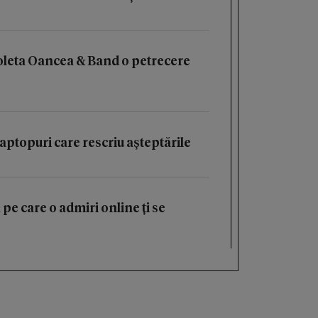
oleta Oancea & Band o petrecere
aptopuri care rescriu așteptările
 pe care o admiri online ți se