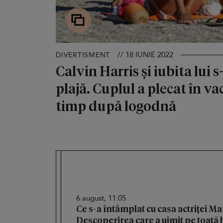
// 18 IUNIE 2022
DIVERTISMENT
Calvin Harris și iubita lui 
plajă. Cuplul a plecat în vac
timp după logodnă
6 august, 11:05
Ce s-a întâmplat cu casa actriței M
Descoperirea care a uimit pe toată