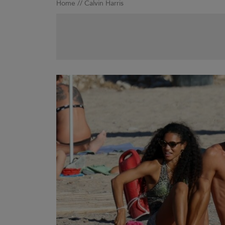
Home
//
Calvin Harris