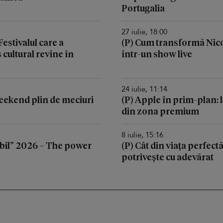
Portugalia
27 iulie, 18:00
stivalul care a
(P) Cum transformă Nic
cultural revine în
într-un show live
24 iulie, 11:14
 weekend plin de meciuri
(P) Apple în prim-plan: l
din zona premium
8 iulie, 15:16
il” 2026 – The power
(P) Cât din viața perfectă
potrivește cu adevărat