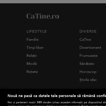
LIFESTYLE
DIVERSE
Familie
CaTine
Timp liber
Divertisment
Relații
Frumusețe
Modă
Sănătate
Rețete
Horoscop
Știrile zilei
Nouă ne pasă ca datele tale personale să rămână confi
Noi și partenerii noștri
589
stocăm și/sau accesăm informații pe dispozitivul dvs