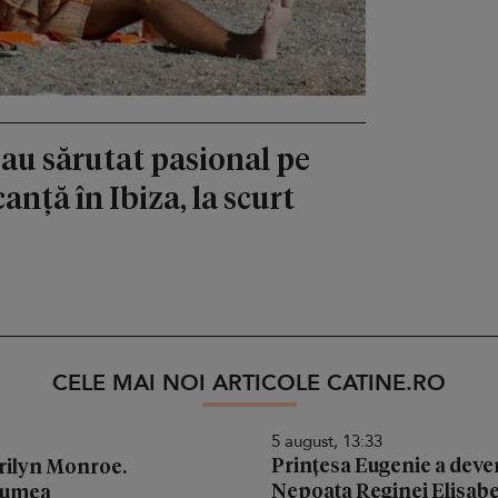
s-au sărutat pasional pe
anță în Ibiza, la scurt
CELE MAI NOI ARTICOLE CATINE.RO
5 august, 13:33
Prințesa Eugenie a deven
arilyn Monroe.
Nepoata Reginei Elisabeta
 lumea