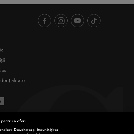
ic
ții
ies
idențialitate
e
 pentru a oferi:
sonalizat. Dezvoltarea și îmbunătățirea