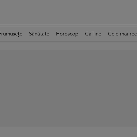
Frumusețe
Sănătate
Horoscop
CaTine
Cele mai re