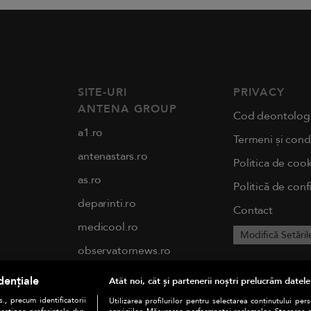
SITE-URI
PRIVACY
ANTENA GROUP
Cod deontolog
a1.ro
Termeni și condi
antenastars.ro
Politica de cook
as.ro
Politică de conf
deparinti.ro
Contact
medicool.ro
Modifică Setăril
observatornews.ro
spynews.ro
dențiale
Atât noi, cât și partenerii noștri prelucrăm datele
tvhappy.ro
., precum identificatorii
Utilizarea profilurilor pentru selectarea conținutului per