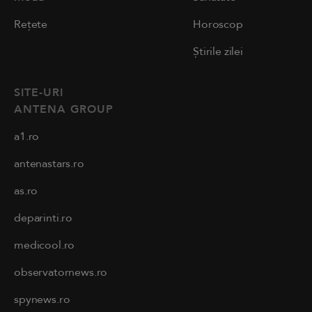
Rețete
Horoscop
Știrile zilei
SITE-URI
ANTENA GROUP
a1.ro
antenastars.ro
as.ro
deparinti.ro
medicool.ro
observatornews.ro
spynews.ro