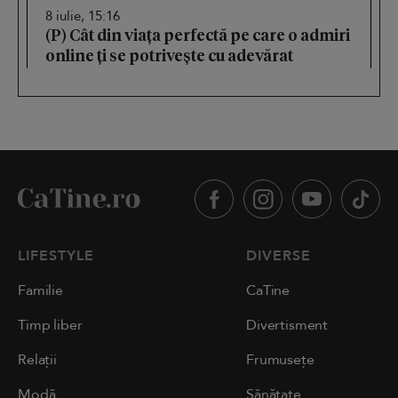
8 iulie, 15:16
(P) Cât din viața perfectă pe care o admiri
online ți se potrivește cu adevărat
LIFESTYLE
DIVERSE
Familie
CaTine
Timp liber
Divertisment
Relații
Frumusețe
Modă
Sănătate