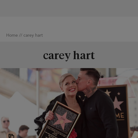
Home
//
carey hart
carey hart