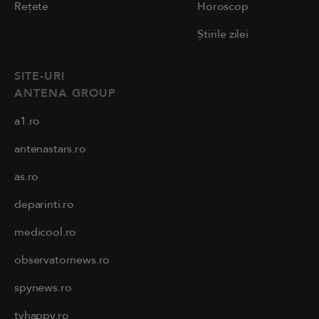
Rețete
Horoscop
Știrile zilei
SITE-URI
ANTENA GROUP
a1.ro
antenastars.ro
as.ro
deparinti.ro
medicool.ro
observatornews.ro
spynews.ro
tvhappy.ro