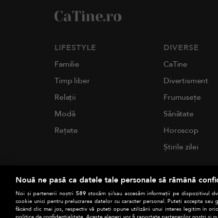
LIFESTYLE
DIVERSE
Familie
CaTine
Timp liber
Divertisment
Relații
Frumusețe
Modă
Sănătate
Rețete
Horoscop
Știrile zilei
Nouă ne pasă ca datele tale personale să rămână confi
Noi și partenerii noștri
589
stocăm și/sau accesăm informații pe dispozitivul dvs
cookie unici pentru prelucrarea datelor cu caracter personal. Puteți accepta sau g
făcând clic mai jos, respectiv vă puteți opune utilizării unui interes legitim în 
politica de confidențialitate. Aceste alegeri vor fi raportate partenerilor noștri și n