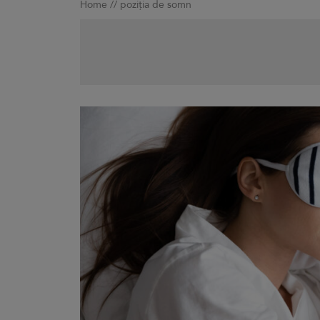
Home
//
poziția de somn