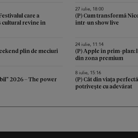
27 iulie, 18:00
stivalul care a
(P) Cum transformă Nic
cultural revine în
într-un show live
24 iulie, 11:14
 weekend plin de meciuri
(P) Apple în prim-plan: l
din zona premium
8 iulie, 15:16
il” 2026 – The power
(P) Cât din viața perfectă
potrivește cu adevărat