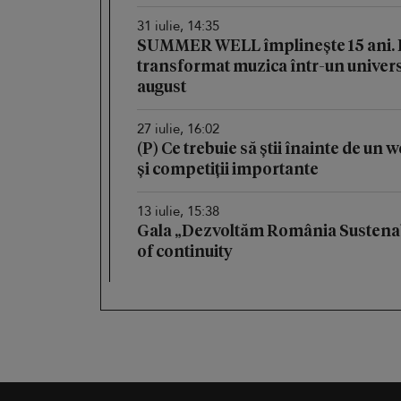
31 iulie, 14:35
SUMMER WELL împlinește 15 ani. Fe
transformat muzica într-un univers 
august
27 iulie, 16:02
(P) Ce trebuie să știi înainte de un
și competiții importante
13 iulie, 15:38
Gala „Dezvoltăm România Sustenab
of continuity