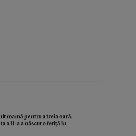
it mamă pentru a treia oară.
 a II-a a născut o fetiță în