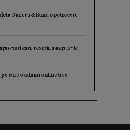
oleta Oancea & Band o petrecere
aptopuri care rescriu așteptările
 pe care o admiri online ți se