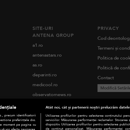
SITE-URI
PRIVACY
ANTENA GROUP
Cod deontolog
a1.ro
Termeni și condi
antenastars.ro
Politica de cook
as.ro
Politică de conf
deparinti.ro
Contact
medicool.ro
Modifică Setăril
observatornews.ro
spynews.ro
dențiale
Atât noi, cât și partenerii noștri prelucrăm datele
tvhappy.ro
., precum identificatorii
Utilizarea profilurilor pentru selectarea conținutului per
estiona preferințele dvs.
serviciilor. Măsurarea performanței reclamelor. Stocarea 
useit.ro
dispozitiv. Utilizarea profilurilor pentru selectarea publici
orice moment pe pagina cu
de conținut personalizat. Măsurarea performanței conți
u vă vor afecta navigarea.