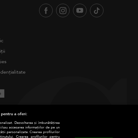
ic
ții
ies
idențialitate
e
 pentru a oferi:
sonalizat. Dezvoltarea și îmbunătățirea
și/sau accesarea informațiilor de pe un
tății personalizate. Crearea profilurilor
nutului. Crearea profilurilor pentru