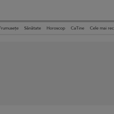
Frumusețe
Sănătate
Horoscop
CaTine
Cele mai re