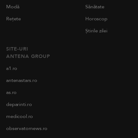
Modă
Sănătate
Rețete
Horoscop
Știrile zilei
SITE-URI
ANTENA GROUP
a1.ro
antenastars.ro
as.ro
deparinti.ro
medicool.ro
observatornews.ro