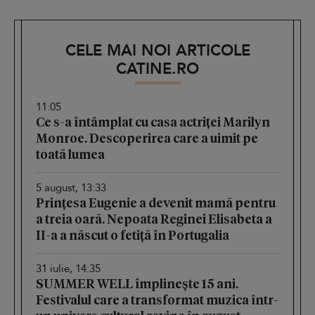
CELE MAI NOI ARTICOLE
CATINE.RO
11:05
Ce s-a întâmplat cu casa actriței Marilyn
Monroe. Descoperirea care a uimit pe
toată lumea
5 august, 13:33
Prințesa Eugenie a devenit mamă pentru
a treia oară. Nepoata Reginei Elisabeta a
II-a a născut o fetiță în Portugalia
31 iulie, 14:35
SUMMER WELL împlinește 15 ani.
Festivalul care a transformat muzica într-