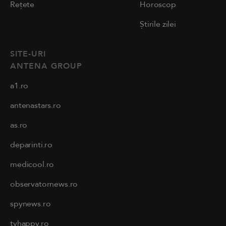
Rețete
Horoscop
Știrile zilei
SITE-URI
ANTENA GROUP
a1.ro
antenastars.ro
as.ro
deparinti.ro
medicool.ro
observatornews.ro
spynews.ro
tvhappy.ro