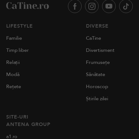
LIFESTYLE
DIVERSE
Familie
CaTine
Timp liber
Divertisment
Relații
Frumusețe
Modă
Sănătate
Rețete
Horoscop
Știrile zilei
SITE-URI
ANTENA GROUP
a1.ro