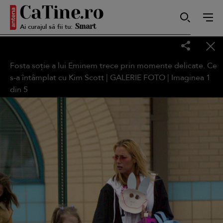
Autentică
Ai curajul să fii tu:
Smart
Fosta soție a lui Eminem trece prin momente delicate. Ce
s-a întâmplat cu Kim Scott | GALERIE FOTO | Imaginea
1
din
5
Sensibilă
Puternică