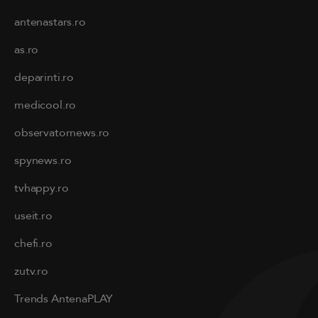
antenastars.ro
as.ro
deparinti.ro
medicool.ro
observatornews.ro
spynews.ro
tvhappy.ro
useit.ro
chefi.ro
zutv.ro
Trends AntenaPLAY