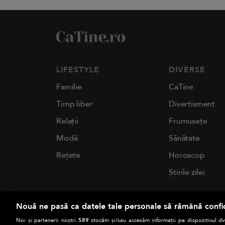
LIFESTYLE
DIVERSE
Familie
CaTine
Timp liber
Divertisment
Relații
Frumusețe
Modă
Sănătate
Rețete
Horoscop
Știrile zilei
Nouă ne pasă ca datele tale personale să rămână confi
Noi și partenerii noștri
589
stocăm și/sau accesăm informații pe dispozitivul dvs