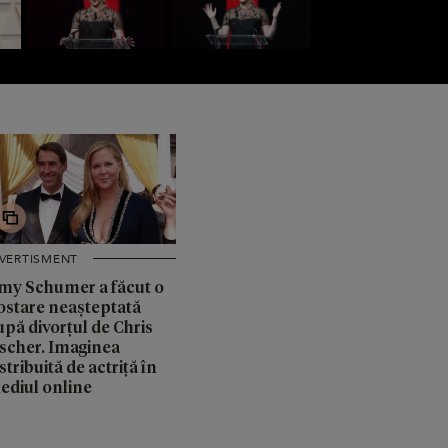
IVERTISMENT
my Schumer a făcut o
ostare neașteptată
upă divorțul de Chris
ischer. Imaginea
stribuită de actriță în
ediul online