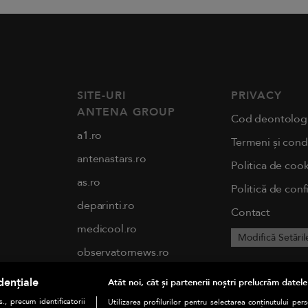
SITE-URI
PRIVACY
ANTENA GROUP
Cod deontolog
a1.ro
Termeni și condi
antenastars.ro
Politica de cook
as.ro
Politică de conf
deparinti.ro
Contact
medicool.ro
Modifică Setăril
observatornews.ro
spynews.ro
dențiale
Atât noi, cât și partenerii noștri prelucrăm datele
tvhappy.ro
., precum identificatorii
Utilizarea profilurilor pentru selectarea conținutului per