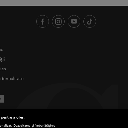
ic
ții
ies
idențialitate
e
 pentru a oferi:
sonalizat. Dezvoltarea și îmbunătățirea