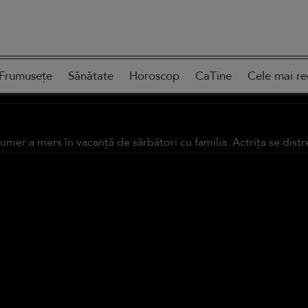
Frumusețe
Sănătate
Horoscop
CaTine
Cele mai re
mer a mers în vacanță de sărbători cu familia. Actrița se distr