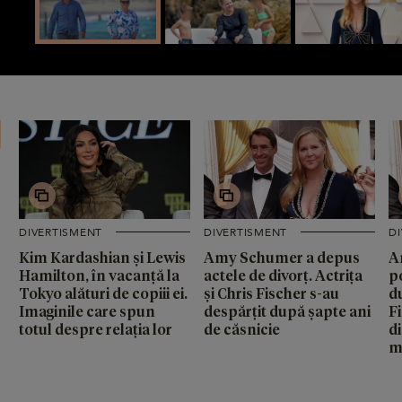
DIVERTISMENT
DIVERTISMENT
D
Kim Kardashian și Lewis
Amy Schumer a depus
A
Hamilton, în vacanță la
actele de divorț. Actrița
p
Tokyo alături de copiii ei.
și Chris Fischer s-au
d
Imaginile care spun
despărțit după șapte ani
F
totul despre relația lor
de căsnicie
di
m