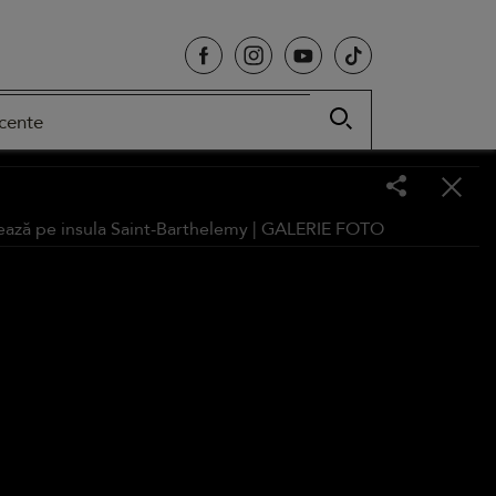
cente
ează pe insula Saint-Barthelemy |
GALERIE FOTO