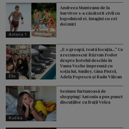
Andreea Munteanu de la
Survivor s-a căsătorit civil cu
logodnicul ei. Imagini cu cei
doi miri
Antena 1
„E o groapă, toată locația…” Ce
a recunoscut Răzvan Fodor
despre hotelul deschis în
Vama Veche împreună cu
soția lui, Smiley, Gina Pistol,
Elle
Adela Popescu și Radu Vâlcan
Sesiune furtunoasă de
shopping! Antonia a pus punct
discuțiilor cu frații Velea
Kudika