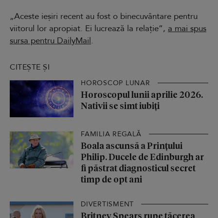
„Aceste ieșiri recent au fost o binecuvântare pentru
viitorul lor apropiat. Ei lucrează la relație”,
a mai spus
sursa pentru DailyMail
.
CITEȘTE ȘI
HOROSCOP LUNAR
Horoscopul lunii aprilie 2026.
Nativii se simt iubiți
FAMILIA REGALĂ
Boala ascunsă a Prințului
Philip. Ducele de Edinburgh ar
fi păstrat diagnosticul secret
timp de opt ani
DIVERTISMENT
Britney Spears rupe tăcerea