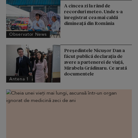
A cincea zi la rând de
recorduri meteo. Unde s-a
înregistrat cea mai caldă
dimineață din România
Observator News
Președintele Nicușor Dan a
făcut publică declarația de
avere a partenerei de viață,
Mirabela Grădinaru. Ce arată
documentele
Antena 1