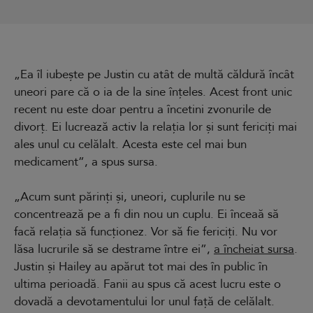
„Ea îl iubește pe Justin cu atât de multă căldură încât
uneori pare că o ia de la sine înțeles. Acest front unic
recent nu este doar pentru a încetini zvonurile de
divorț. Ei lucrează activ la relația lor și sunt fericiți mai
ales unul cu celălalt. Acesta este cel mai bun
medicament”, a spus sursa.
„Acum sunt părinți și, uneori, cuplurile nu se
concentrează pe a fi din nou un cuplu. Ei înceaă să
facă relația să funcționez. Vor să fie fericiți. Nu vor
lăsa lucrurile să se destrame între ei”,
a încheiat sursa
.
Justin și Hailey au apărut tot mai des în public în
ultima perioadă. Fanii au spus că acest lucru este o
dovadă a devotamentului lor unul față de celălalt.