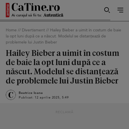
Ai curajul să fii tu:
Sexy
Home
//
Divertisment
//
Hailey Bieber a uimit în costum de baie
la opt luni după ce a născut. Modelul se distanțează de
problemele lui Justin Bieber
Autentică
Hailey Bieber a uimit în costum
de baie la opt luni după ce a
Smart
născut. Modelul se distanțează
de problemele lui Justin Bieber
Beatrice Ioana
Sensibilă
Publicat: 12 aprilie 2025, 5:49
RECLAMĂ
Puternică