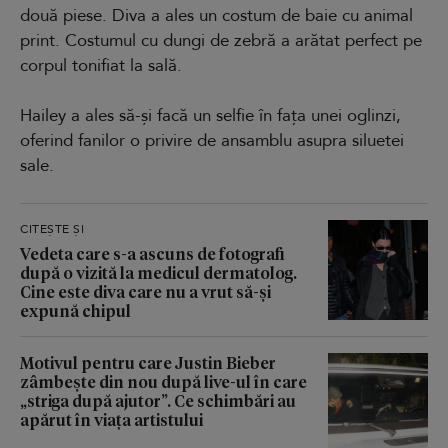
două piese. Diva a ales un costum de baie cu animal
print. Costumul cu dungi de zebră a arătat perfect pe
corpul tonifiat la sală.
Hailey a ales să-și facă un selfie în fața unei oglinzi,
oferind fanilor o privire de ansamblu asupra siluetei
sale.
CITEȘTE ȘI
Vedeta care s-a ascuns de fotografi
după o vizită la medicul dermatolog.
Cine este diva care nu a vrut să-și
expună chipul
Motivul pentru care Justin Bieber
zâmbește din nou după live-ul în care
„striga după ajutor”. Ce schimbări au
apărut în viața artistului