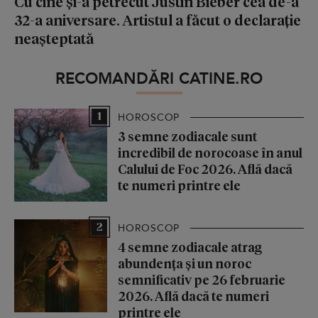
Cu cine și-a petrecut Justin Bieber cea de-a
32-a aniversare. Artistul a făcut o declarație
neașteptată
RECOMANDĂRI CATINE.RO
1
HOROSCOP
3 semne zodiacale sunt
incredibil de norocoase în anul
Calului de Foc 2026. Află dacă
te numeri printre ele
2
HOROSCOP
4 semne zodiacale atrag
abundența și un noroc
semnificativ pe 26 februarie
2026. Află dacă te numeri
printre ele