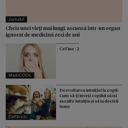
Jurnalul
Cheia unei vieți mai lungi, ascunsă într-un organ
ignorat de medicină zeci de ani
CaTine | 2
MediCOOL
Dezvoltarea intuiției la copii:
Cum să-ți înveți copilul să își
asculte intuiția și să ia decizii
bune
DePărinți