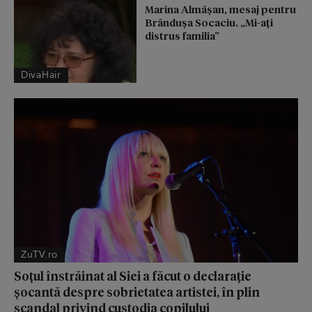
Marina Almășan, mesaj pentru
Brândușa Socaciu. „Mi-ați
distrus familia”
DivaHair
ZuTV.ro
Soțul înstrăinat al Siei a făcut o declarație
șocantă despre sobrietatea artistei, în plin
scandal privind custodia copilului