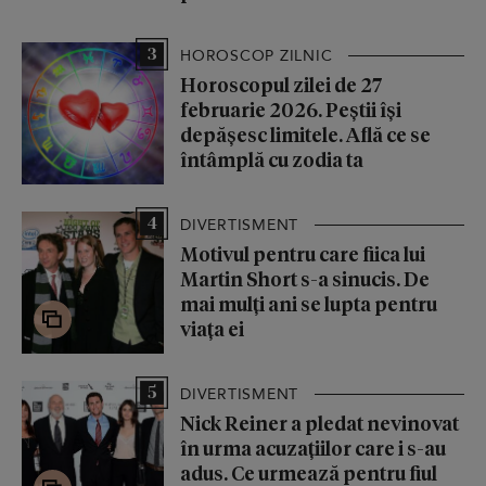
3
HOROSCOP ZILNIC
Horoscopul zilei de 27
februarie 2026. Peștii își
depășesc limitele. Află ce se
întâmplă cu zodia ta
4
DIVERTISMENT
Motivul pentru care fiica lui
Martin Short s-a sinucis. De
mai mulți ani se lupta pentru
viața ei
5
DIVERTISMENT
Nick Reiner a pledat nevinovat
în urma acuzațiilor care i s-au
adus. Ce urmează pentru fiul