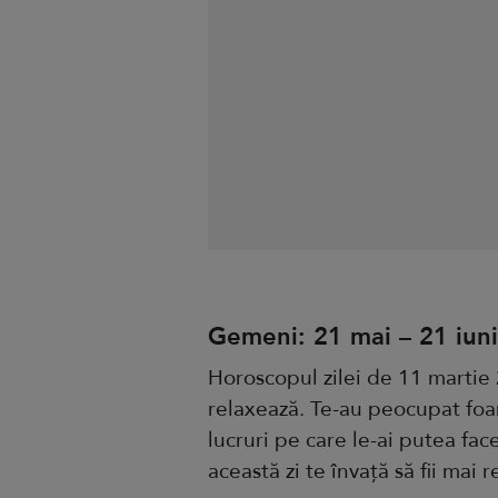
Gemeni: 21 mai – 21 iun
Horoscopul zilei de 11 martie
relaxează. Te-au peocupat foar
lucruri pe care le-ai putea fac
această zi te învață să fii mai r