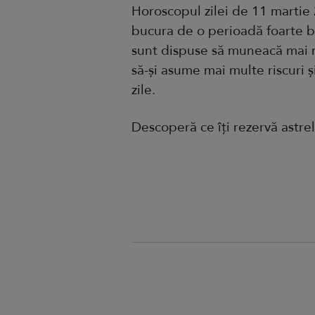
Horoscopul zilei de 11 martie
bucura de o perioadă foarte bu
sunt dispuse să muneacă mai m
să-și asume mai multe riscuri ș
zile.
Descoperă ce îți rezervă astrel