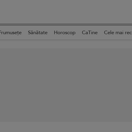
Frumusețe
Sănătate
Horoscop
CaTine
Cele mai re