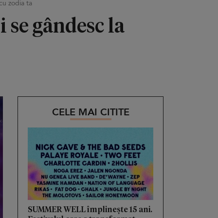
cu zodia ta
i se gândesc la
CELE MAI CITITE
SUMMER WELL împlinește 15 ani.