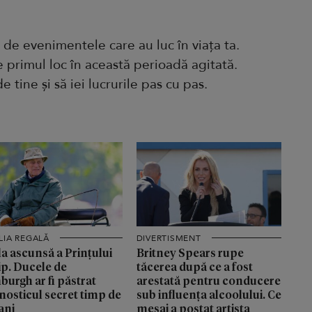
 de evenimentele care au luc în viața ta.
e primul loc în această perioadă agitată.
e tine și să iei lucrurile pas cu pas.
LIA REGALĂ
DIVERTISMENT
a ascunsă a Prințului
Britney Spears rupe
ip. Ducele de
tăcerea după ce a fost
burgh ar fi păstrat
arestată pentru conducere
nosticul secret timp de
sub influența alcoolului. Ce
ani
mesaj a postat artista