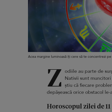
Acea margine luminoasă îți cere să te concentrezi pe
Z
odiile au parte de sur
Nativii sunt muncitori 
știu că fiecare proble
depășească orice obstacol le-a
Horoscopul zilei de 11