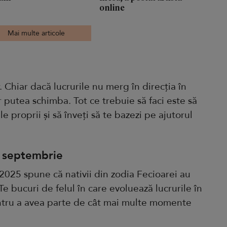
online
Mai multe articole
. Chiar dacă lucrurile nu merg în direcția în
ar putea schimba. Tot ce trebuie să faci este să
e proprii și să înveți să te bazezi pe ajutorul
2 septembrie
2025 spune că nativii din zodia Fecioarei au
e bucuri de felul în care evoluează lucrurile în
 pentru a avea parte de cât mai multe momente