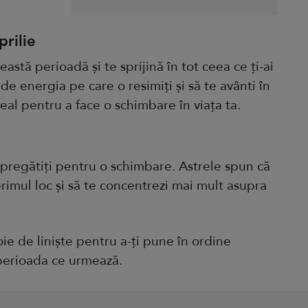
rilie
astă perioadă și te sprijină în tot ceea ce ți-ai
 de energia pe care o resimiți și să te avânti în
al pentru a face o schimbare în viața ta.
t pregătiți pentru o schimbare. Astrele spun că
primul loc și să te concentrezi mai mult asupra
ie de liniște pentru a-ți pune în ordine
 perioada ce urmează.