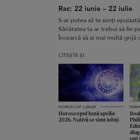
Rac: 22 iunie – 22 iulie
S-ar putea să te simți epuizată
Sănătatea ta ar trebui să fie p
Încearcă să ai mai multă grijă d
CITEȘTE ȘI
HOROSCOP LUNAR
FAMI
Horoscopul lunii aprilie
Boal
2026. Nativii se simt iubiți
Phil
Edin
diag
opt 