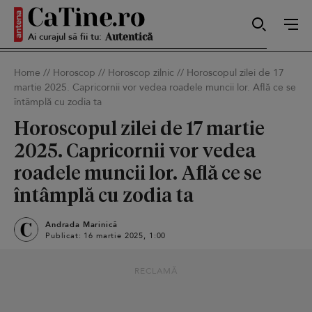
Ai curajul să fii tu:
Sexy
Home
//
Horoscop
//
Horoscop zilnic
//
Horoscopul zilei de 17
martie 2025. Capricornii vor vedea roadele muncii lor. Află ce se
întâmplă cu zodia ta
Autentică
Horoscopul zilei de 17 martie
2025. Capricornii vor vedea
Smart
roadele muncii lor. Află ce se
întâmplă cu zodia ta
Andrada Marinică
Sensibilă
Publicat: 16 martie 2025, 1:00
RECLAMĂ
Puternică