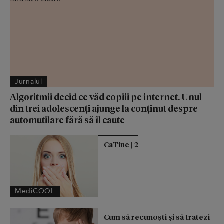
Jurnalul
Algoritmii decid ce văd copiii pe internet. Unul
din trei adolescenți ajunge la conținut despre
automutilare fără să îl caute
CaTine | 2
MediCOOL
Cum să recunoști și să tratezi