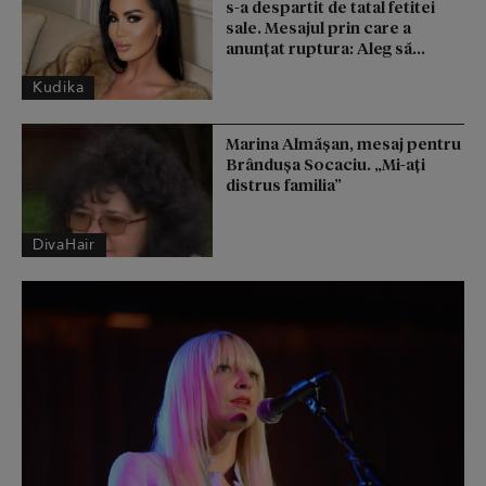
s-a despartit de tatal fetitei
sale. Mesajul prin care a
anunțat ruptura: Aleg să...
Kudika
Marina Almășan, mesaj pentru
Brândușa Socaciu. „Mi-ați
distrus familia”
DivaHair