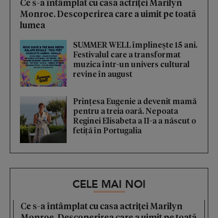
Ce s-a întâmplat cu casa actriței Marilyn
Monroe. Descoperirea care a uimit pe toată
lumea
SUMMER WELL împlinește 15 ani.
Festivalul care a transformat
muzica într-un univers cultural
revine în august
Prințesa Eugenie a devenit mamă
pentru a treia oară. Nepoata
Reginei Elisabeta a II-a a născut o
fetiță în Portugalia
CELE MAI NOI
Ce s-a întâmplat cu casa actriței Marilyn
Monroe. Descoperirea care a uimit pe toată