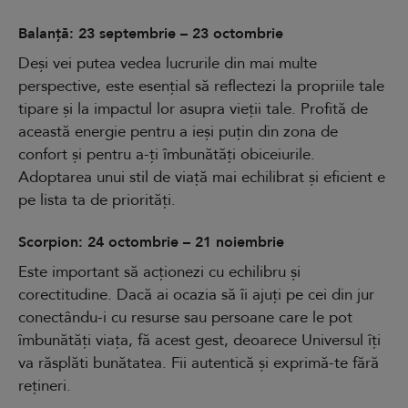
Balanță: 23 septembrie – 23 octombrie
Deși vei putea vedea lucrurile din mai multe
perspective, este esențial să reflectezi la propriile tale
tipare și la impactul lor asupra vieții tale. Profită de
această energie pentru a ieși puțin din zona de
confort și pentru a-ți îmbunătăți obiceiurile.
Adoptarea unui stil de viață mai echilibrat și eficient e
pe lista ta de priorități.
Scorpion: 24 octombrie – 21 noiembrie
Este important să acționezi cu echilibru și
corectitudine. Dacă ai ocazia să îi ajuți pe cei din jur
conectându-i cu resurse sau persoane care le pot
îmbunătăți viața, fă acest gest, deoarece Universul îți
va răsplăti bunătatea. Fii autentică și exprimă-te fără
rețineri.