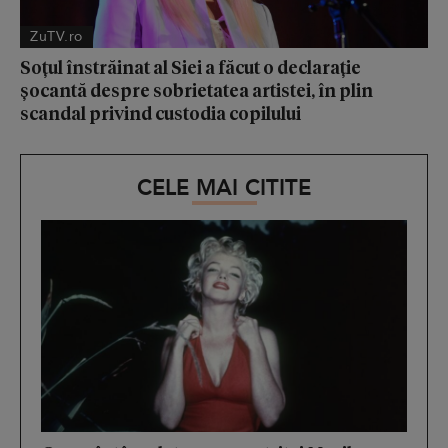
ZuTV.ro
Soțul înstrăinat al Siei a făcut o declarație
șocantă despre sobrietatea artistei, în plin
scandal privind custodia copilului
CELE MAI CITITE