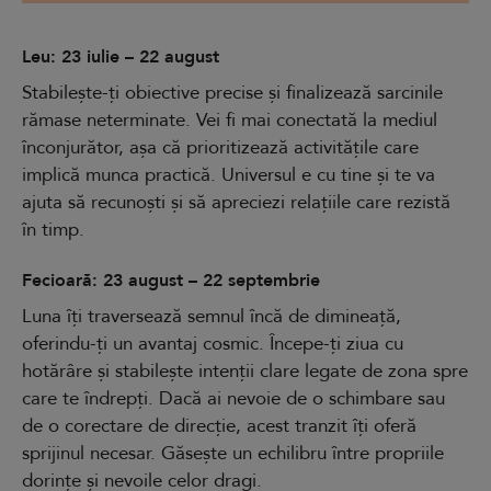
Leu: 23 iulie – 22 august
Stabilește-ți obiective precise și finalizează sarcinile
rămase neterminate. Vei fi mai conectată la mediul
înconjurător, așa că prioritizează activitățile care
implică munca practică. Universul e cu tine și te va
ajuta să recunoști și să apreciezi relațiile care rezistă
în timp.
Fecioară: 23 august – 22 septembrie
Luna îți traversează semnul încă de dimineață,
oferindu-ți un avantaj cosmic. Începe-ți ziua cu
hotărâre și stabilește intenții clare legate de zona spre
care te îndrepți. Dacă ai nevoie de o schimbare sau
de o corectare de direcție, acest tranzit îți oferă
sprijinul necesar. Găsește un echilibru între propriile
dorințe și nevoile celor dragi.