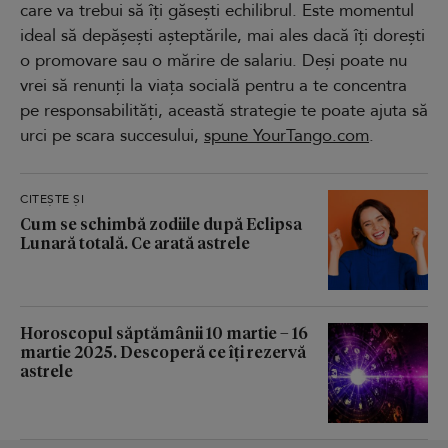
care va trebui să îți găsești echilibrul. Este momentul
ideal să depășești așteptările, mai ales dacă îți dorești
o promovare sau o mărire de salariu. Deși poate nu
vrei să renunți la viața socială pentru a te concentra
pe responsabilități, această strategie te poate ajuta să
urci pe scara succesului,
spune YourTango.com
.
CITEȘTE ȘI
Cum se schimbă zodiile după Eclipsa
Lunară totală. Ce arată astrele
Horoscopul săptămânii 10 martie – 16
martie 2025. Descoperă ce îți rezervă
astrele