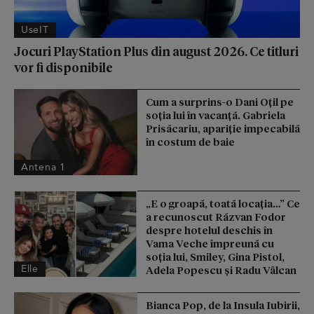
UseIT
Jocuri PlayStation Plus din august 2026. Ce titluri
vor fi disponibile
Cum a surprins-o Dani Oțil pe
soția lui în vacanță. Gabriela
Prisăcariu, apariție impecabilă
în costum de baie
Antena 1
„E o groapă, toată locația…” Ce
a recunoscut Răzvan Fodor
despre hotelul deschis în
Vama Veche împreună cu
soția lui, Smiley, Gina Pistol,
Elle
Adela Popescu și Radu Vâlcan
Bianca Pop, de la Insula Iubirii,