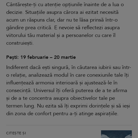
Cântărește-ți cu atenție opțiunile înainte de a lua o
decizie. Situațiile asupra cărora ai ezitat necesită
acum un răspuns clar, dar nu te lăsa prinsă într-o
gândire prea critică. E nevoie să reflectezi asupra
viitorului tău material și a persoanelor cu care îl
construiești.
Pești: 19 februarie – 20 martie
Indiferent dacă ești singură, în căutarea iubirii sau într-
o relație, analizează modul în care conexiunile tale îți
influențează armonia interioară și ajustează-le în
consecință. Universul îți oferă puterea de a te afirma
și de a te concentra asupra obiectivelor tale pe
termen lung. Nu ezita să îți exprimi dorințele și să ieși
din zona de confort pentru a-ți atinge aspirațiile.
CITEȘTE ȘI