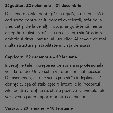
Săgetător: 22 noiembrie – 21 decembrie
Deși energia zilei poate părea rigidă, nu trebuie să îți
ceri scuze pentru că îți dorești excelență, atât de la
tine, cât și de la ceilalți. Totuși, asigură-te că menții
așteptări realiste și găsești un echilibru sănătos între
ambiție și ritmul natural al lucrurilor. Ai nevoie de mai
multă structură și stabilitate în viața de acasă.
Capricorn: 22 decembrie – 19 ianuarie
Investițiile tale în creșterea personală și profesională
vor da roade. Universul îți va oferi sprijinul necesar.
De asemenea, astrele sunt gata să îți îndeplinească
dorințele, așa că stabilește-ți intențiile la începutul
zilei pentru a obține rezultate pozitive. Cuvintele tale
vor avea o putere aparte pentru cei din jur.
Vărsător: 20 ianuarie – 18 februarie