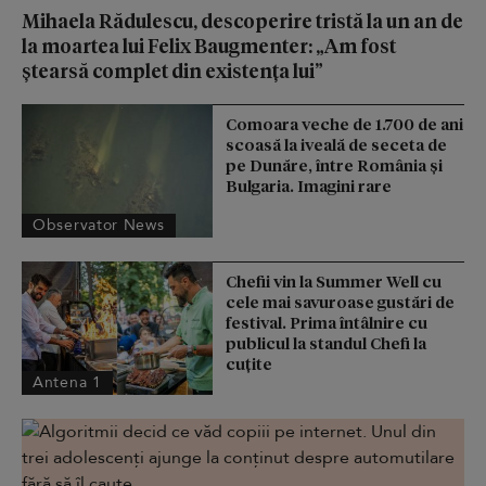
Mihaela Rădulescu, descoperire tristă la un an de
la moartea lui Felix Baugmenter: „Am fost
ștearsă complet din existența lui”
Comoara veche de 1.700 de ani
scoasă la iveală de seceta de
pe Dunăre, între România şi
Bulgaria. Imagini rare
Observator News
Chefii vin la Summer Well cu
cele mai savuroase gustări de
festival. Prima întâlnire cu
publicul la standul Chefi la
cuțite
Antena 1