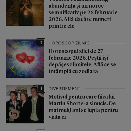
abundența și un noroc
semnificativ pe 26 februarie
2026. Află dacă te numeri
printre ele
3
HOROSCOP ZILNIC
Horoscopul zilei de 27
februarie 2026. Peștii își
depășesc limitele. Află ce se
întâmplă cu zodia ta
4
DIVERTISMENT
Motivul pentru care fiica lui
Martin Short s-a sinucis. De
mai mulți ani se lupta pentru
viața ei