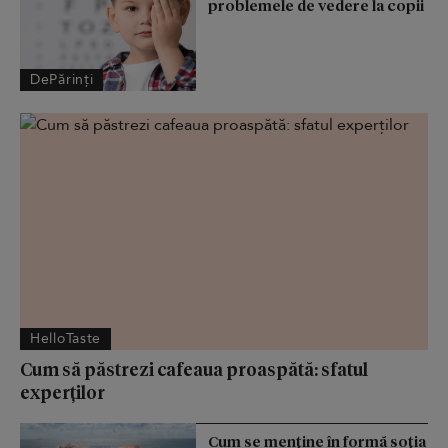
problemele de vedere la copii
DePărinți
HelloTaste
Cum să păstrezi cafeaua proaspătă: sfatul
experților
Cum se menţine în formă soţia