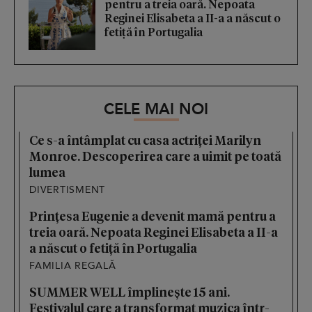
pentru a treia oară. Nepoata
Reginei Elisabeta a II-a a născut o
fetiță în Portugalia
CELE MAI NOI
Ce s-a întâmplat cu casa actriței Marilyn
Monroe. Descoperirea care a uimit pe toată
lumea
DIVERTISMENT
Prințesa Eugenie a devenit mamă pentru a
treia oară. Nepoata Reginei Elisabeta a II-a
a născut o fetiță în Portugalia
FAMILIA REGALĂ
SUMMER WELL împlinește 15 ani.
Festivalul care a transformat muzica într-