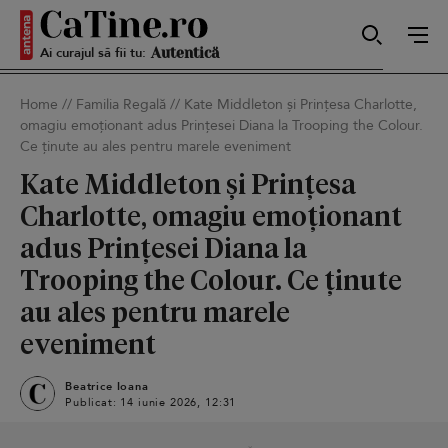
Ai curajul să fii tu:
Sexy
Home
//
Familia Regală
//
Kate Middleton și Prințesa Charlotte,
omagiu emoționant adus Prințesei Diana la Trooping the Colour.
Autentică
Ce ținute au ales pentru marele eveniment
Kate Middleton și Prințesa
Charlotte, omagiu emoționant
Smart
adus Prințesei Diana la
Trooping the Colour. Ce ținute
au ales pentru marele
Sensibilă
eveniment
Beatrice Ioana
Publicat: 14 iunie 2026, 12:31
Puternică