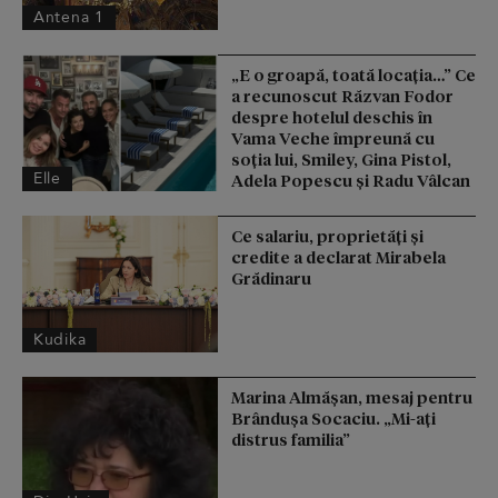
Antena 1
„E o groapă, toată locația…” Ce
a recunoscut Răzvan Fodor
despre hotelul deschis în
Vama Veche împreună cu
soția lui, Smiley, Gina Pistol,
Elle
Adela Popescu și Radu Vâlcan
Ce salariu, proprietăți și
credite a declarat Mirabela
Grădinaru
Kudika
Marina Almășan, mesaj pentru
Brândușa Socaciu. „Mi-ați
distrus familia”