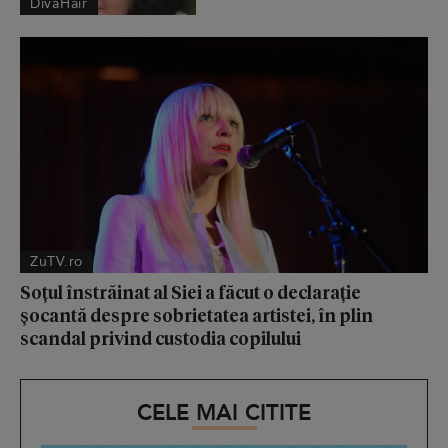
DivaHair
ZuTV.ro
Soțul înstrăinat al Siei a făcut o declarație
șocantă despre sobrietatea artistei, în plin
scandal privind custodia copilului
CELE MAI CITITE