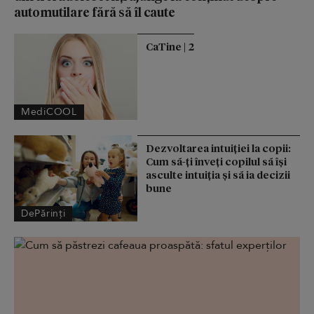
automutilare fără să îl caute
CaTine | 2
MediCOOL
Dezvoltarea intuiției la copii:
Cum să-ți înveți copilul să își
asculte intuiția și să ia decizii
bune
DePărinți