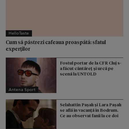
HelloTaste
Cum să păstrezi cafeaua proaspătă: sfatul
experților
Fostul portar de la CFR Cluj s-
a făcut cântăreţ şi urcă pe
scenă la UNTOLD
Antena Sport
Selahattin Paşalı și Lara Paşalı
se află în vacanță în Bodrum.
Ce au observat fanii la ce doi