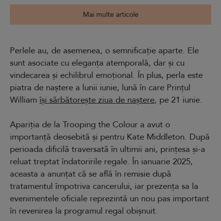
Mai multe articole
Perlele au, de asemenea, o semnificație aparte. Ele
sunt asociate cu eleganța atemporală, dar și cu
vindecarea și echilibrul emoțional. În plus, perla este
piatra de naștere a lunii iunie, lună în care Prințul
William
își sărbătorește ziua de naștere
, pe 21 iunie.
Apariția de la Trooping the Colour a avut o
importanță deosebită și pentru Kate Middleton. După
perioada dificilă traversată în ultimii ani, prințesa și-a
reluat treptat îndatoririle regale. În ianuarie 2025,
aceasta a anunțat că se află în remisie după
tratamentul împotriva cancerului, iar prezența sa la
evenimentele oficiale reprezintă un nou pas important
în revenirea la programul regal obișnuit.