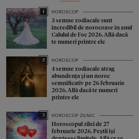
1
HOROSCOP
3 semne zodiacale sunt
incredibil de norocoase în anul
Calului de Foc 2026. Află dacă
te numeri printre ele
2
HOROSCOP
4 semne zodiacale atrag
abundența și un noroc
semnificativ pe 26 februarie
2026. Află dacă te numeri
printre ele
3
HOROSCOP ZILNIC
Horoscopul zilei de 27
februarie 2026. Peștii își
depășesc limitele. Află ce se