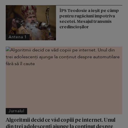
ÎPS Teodosie a ieșit pe câmp
pentru rugăciuni împotriva
secetei. Mesajul transmis
credincioșilor
Antena 1
Jurnalul
Algoritmii decid ce văd copiii pe internet. Unul
din trei adolescenți ajunge la conținut despre