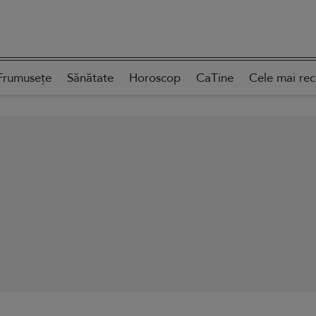
Frumusețe
Sănătate
Horoscop
CaTine
Cele mai re