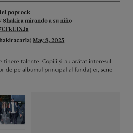
 del poprock
y Shakira mirando a su niño
27CFkUIXJa
hakiracarla)
May 8, 2025
 tinere talente. Copiii și-au arătat interesul
or de pe albumul principal al fundației,
scrie