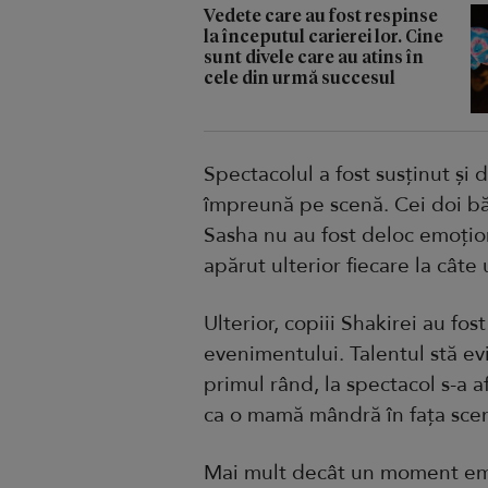
Vedete care au fost respinse
la începutul carierei lor. Cine
sunt divele care au atins în
cele din urmă succesul
Spectacolul a fost susținut și d
împreună pe scenă. Cei doi băi
Sasha nu au fost deloc emoțion
apărut ulterior fiecare la câte
Ulterior, copiii Shakirei au fost
evenimentului. Talentul stă evi
primul rând, la spectacol s-a af
ca o mamă mândră în fața scen
Mai mult decât un moment emoț