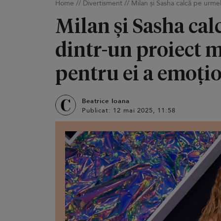
Home
//
Divertisment
//
Milan și Sasha calcă pe urmel
Milan și Sasha cal
dintr-un proiect m
pentru ei a emoți
Beatrice Ioana
Publicat: 12 mai 2025, 11:58