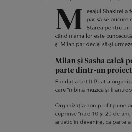
M
esajul Shakirei a f
par să se bucure o
Starea pentru un s
când mama lor este cunoscută l
și Milan par deciși să-și urmez
Milan și Sasha calcă p
parte dintr-un proiec
Fundația Let It Beat a organiz
care îmbină muzica și filantrop
Organizația non-profit pune ac
cuprinse între 10 și 20 de ani,
artistic în devenire, ca parte a