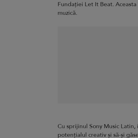
Fundației Let It Beat. Aceasta 
muzică.
Cu sprijinul Sony Music Latin, in
potențialul creativ și să-și găs