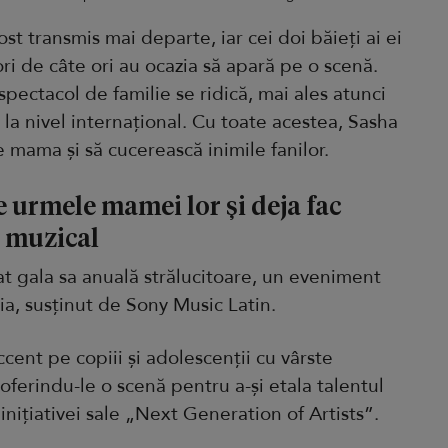
ost transmis mai departe, iar cei doi băieți ai ei
ri de câte ori au ocazia să apară pe o scenă.
pectacol de familie se ridică, mai ales atunci
a nivel internațional. Cu toate acestea, Sasha
e mama și să cucerească inimile fanilor.
e urmele mamei lor și deja fac
t muzical
at gala sa anuală strălucitoare, un eveniment
ia, susținut de Sony Music Latin.
cent pe copiii și adolescenții cu vârste
 oferindu-le o scenă pentru a-și etala talentul
 inițiativei sale „Next Generation of Artists”.