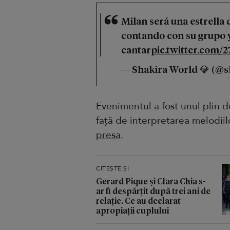
Milan será una estrella
contando con su grupo 
cantar
pic.twitter.com/
— Shakira World 💎 (@s
Evenimentul a fost unul plin de
față de interpretarea melodiil
presa
.
CITEȘTE ȘI
Gerard Pique și Clara Chia s-
ar fi despărțit după trei ani de
relație. Ce au declarat
apropiații cuplului