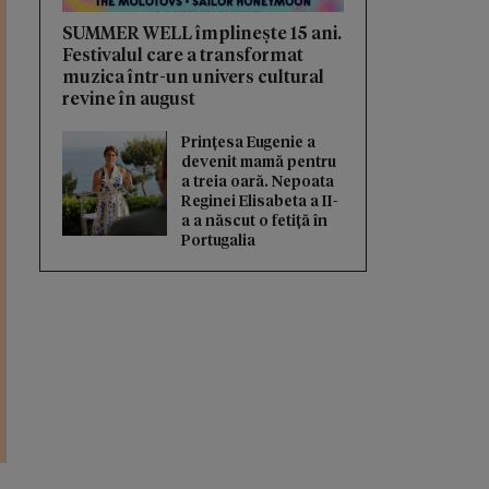
SUMMER WELL împlinește 15 ani.
Festivalul care a transformat
muzica într-un univers cultural
revine în august
Prințesa Eugenie a
devenit mamă pentru
a treia oară. Nepoata
Reginei Elisabeta a II-
a a născut o fetiță în
Portugalia