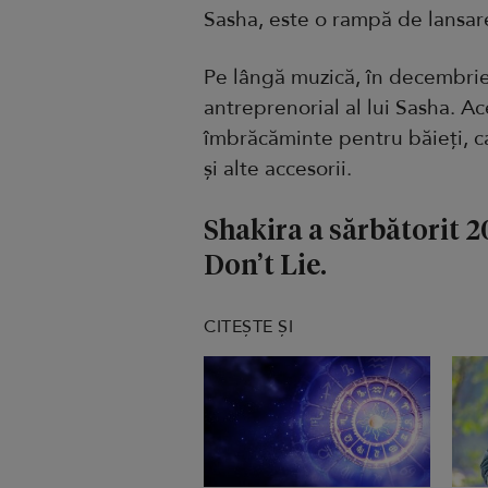
Sasha, este o rampă de lansar
Pe lângă muzică, în decembrie
antreprenorial al lui Sasha. Ace
îmbrăcăminte pentru băieți, car
și alte accesorii.
Shakira a sărbătorit 2
Don’t Lie.
CITEȘTE ȘI