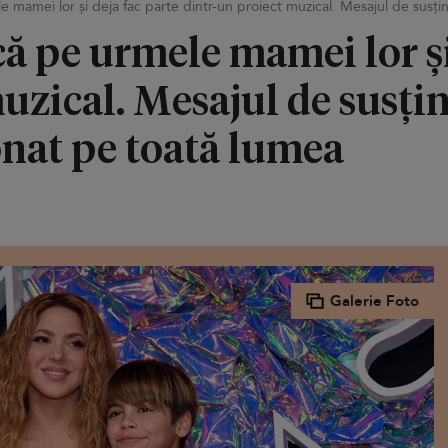
e mamei lor și deja fac parte dintr-un proiect muzical. Mesajul de susți
că pe urmele mamei lor și
uzical. Mesajul de susțin
onat pe toată lumea
Galerie Foto