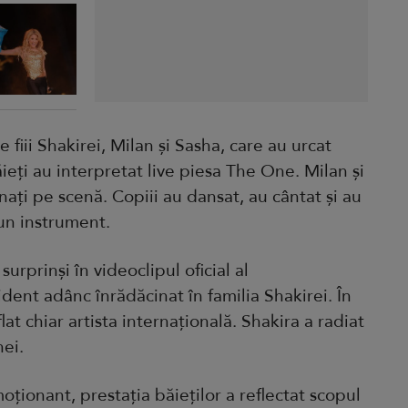
e fiii Shakirei, Milan și Sasha, care au urcat
eți au interpretat live piesa The One. Milan și
ați pe scenă. Copiii au dansat, au cântat și au
 un instrument.
 surprinși în videoclipul oficial al
dent adânc înrădăcinat în familia Shakirei. În
lat chiar artista internațională. Shakira a radiat
ei.
ionant, prestația băieților a reflectat scopul