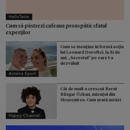
HelloTaste
Cum să păstrezi cafeaua proaspătă: sfatul
experților
Cum se menţine în formă soţia
lui Leonard Doroftei, la 51 de
ani. „Secretul” pe care l-a
dezvăluit
Antena Sport
Cât de mult a crescut Berat
Rüzgar Özkan, micuțul din
Moștenirea. Cum arată astăzi
Happy Channel