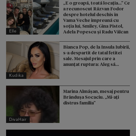
„E o groapă, toată locația…” Ce
a recunoscut Răzvan Fodor
despre hotelul deschis în
Vama Veche împreună cu
soția lui, Smiley, Gina Pistol,
Elle
Adela Popescu și Radu Vâlcan
Bianca Pop, de la Insula Iubirii,
s-a despartit de tatal fetitei
sale. Mesajul prin care a
anunțat ruptura: Aleg să...
Kudika
Marina Almășan, mesaj pentru
Brândușa Socaciu. „Mi-ați
distrus familia”
DivaHair