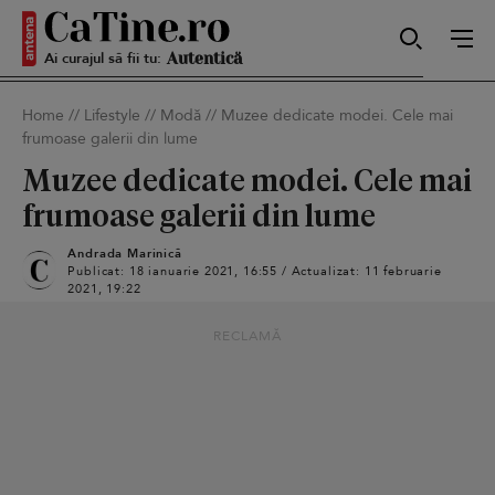
Ai curajul să fii tu:
Sexy
Home
//
Lifestyle
//
Modă
//
Muzee dedicate modei. Cele mai
frumoase galerii din lume
Autentică
Muzee dedicate modei. Cele mai
frumoase galerii din lume
Andrada Marinică
Smart
Publicat: 18 ianuarie 2021, 16:55 / Actualizat: 11 februarie
2021, 19:22
RECLAMĂ
Sensibilă
Puternică