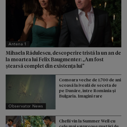
Antena 1
Mihaela Rădulescu, descoperire tristă la un an de
la moartea lui Felix Baugmenter: „Am fost
ștearsă complet din existența lui”
Comoara veche de 1.700 de ani
scoasă la iveală de seceta de
pe Dunăre, între România şi
Bulgaria. Imagini rare
Observator News
Chefii vin la Summer Well cu
cele mai savuroase gustări de