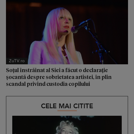
ZuTV.ro
Soțul înstrăinat al Siei a făcut o declarație
șocantă despre sobrietatea artistei, în plin
scandal privind custodia copilului
CELE MAI CITITE