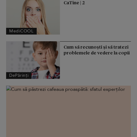
CaTine | 2
MediCOOL
Cum să recunoști și să tratezi
problemele de vedere la copii
DePărinți