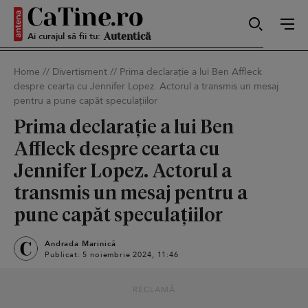
Ai curajul să fii tu:
Sexy
Home
//
Divertisment
//
Prima declarație a lui Ben Affleck
despre cearta cu Jennifer Lopez. Actorul a transmis un mesaj
Autentică
pentru a pune capăt speculațiilor
Prima declarație a lui Ben
Affleck despre cearta cu
Smart
Jennifer Lopez. Actorul a
transmis un mesaj pentru a
pune capăt speculațiilor
Sensibilă
Andrada Marinică
Publicat: 5 noiembrie 2024, 11:46
Puternică
RECLAMĂ