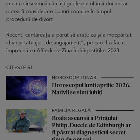
ceea ce înseamnă că câștigurile din ultimii doi ani ar
putea fi considerate bunuri comune în timpul
procedurii de divorț.
Recent, cântăreața a părut să arate că și-a îndepărtat
chiar și tatuajul „de angajament”, pe care l-a făcut
împreună cu Affleck de Ziua Îndrăgostiților 2023.
CITEȘTE ȘI
HOROSCOP LUNAR
Horoscopul lunii aprilie 2026.
Nativii se simt iubiți
FAMILIA REGALĂ
Boala ascunsă a Prințului
Philip. Ducele de Edinburgh ar
fi păstrat diagnosticul secret
timp de opt ani