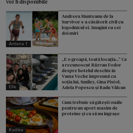
vor fi disponibile
Andreea Munteanu de la
Survivor s-a căsătorit civil cu
logodnicul ei. Imagini cu cei
doi miri
Antena 1
„E o groapă, toată locația…” Ce
a recunoscut Răzvan Fodor
despre hotelul deschis în
Vama Veche împreună cu
soția lui, Smiley, Gina Pistol,
Elle
Adela Popescu și Radu Vâlcan
Cum trebuie să gătești ouăle
pentru un aport maxim de
proteine și ca să nu îngrașe
Kudika