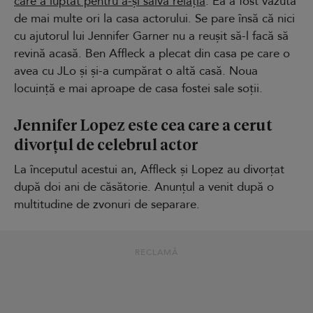
care a luptat pentru a-și salva relația
. Ea a fost văzută
de mai multe ori la casa actorului. Se pare însă că nici
cu ajutorul lui Jennifer Garner nu a reușit să-l facă să
revină acasă. Ben Affleck a plecat din casa pe care o
avea cu JLo și și-a cumpărat o altă casă. Noua
locuință e mai aproape de casa fostei sale soții.
Jennifer Lopez este cea care a cerut
divorțul de celebrul actor
La începutul acestui an, Affleck și Lopez au divorțat
după doi ani de căsătorie. Anunțul a venit după o
multitudine de zvonuri de separare.
RECLAMĂ