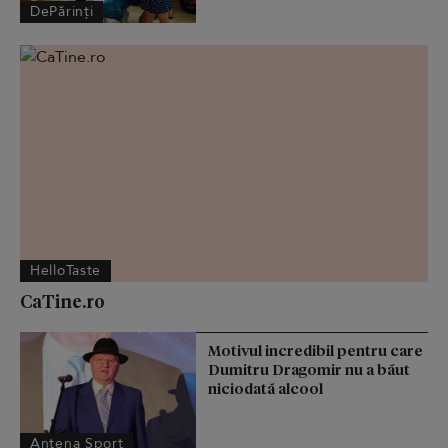
DePărinți
HelloTaste
CaTine.ro
Motivul incredibil pentru care
Dumitru Dragomir nu a băut
niciodată alcool
Antena Sport