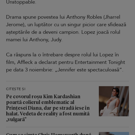
Unstoppable.
Drama spune povestea lui Anthony Robles (Jharrel
Jerome), un luptător cu un singur picior care sfidează
așteptările de a deveni campion. Lopez joacă rolul
mamei lui Anthony, Judy.
Ca răspuns la o întrebare despre rolul lui Lopez în
film, Affleck a declarat pentru Entertainment Tonight
pe data 3 noiembrie: „Jennifer este spectaculoasă”.
CITEȘTE ȘI
Pe covorul roșu Kim Kardashian
poartă colierul emblematic al
Prințesei Diana, dar pe stradă iese în
halat. Vedeta de reality a fost numită
„vulgară”
Cum se simte Chris Hemsworth după