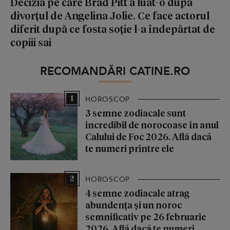
Decizia pe care Brad Pitt a luat-o după
divorțul de Angelina Jolie. Ce face actorul
diferit după ce fosta soție l-a îndepărtat de
copiii sai
RECOMANDĂRI CATINE.RO
1
HOROSCOP
3 semne zodiacale sunt
incredibil de norocoase în anul
Calului de Foc 2026. Află dacă
te numeri printre ele
2
HOROSCOP
4 semne zodiacale atrag
abundența și un noroc
semnificativ pe 26 februarie
2026. Află dacă te numeri