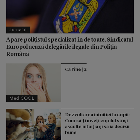
Jurnalul
Apare polițistul specializat în de toate. Sindicatul
Europol acuză delegările ilegale din Poliția
Română
CaTine | 2
MediCOOL
Dezvoltarea intuiției la copii:
Cum să-ți înveți copilul să își
asculte intuiția și să ia decizii
bune