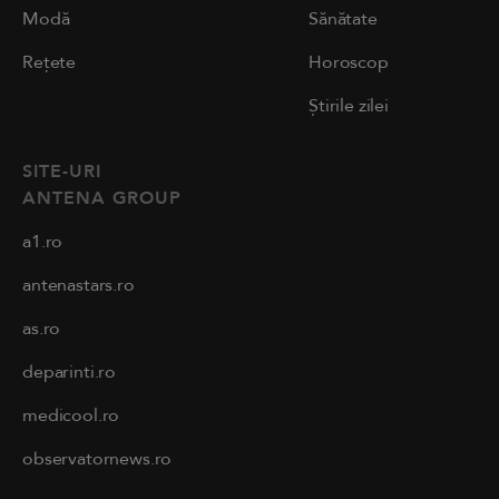
Modă
Sănătate
Rețete
Horoscop
Știrile zilei
SITE-URI
ANTENA GROUP
a1.ro
antenastars.ro
as.ro
deparinti.ro
medicool.ro
observatornews.ro