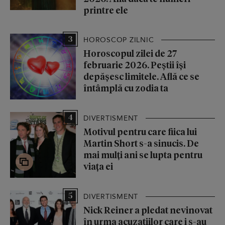
printre ele
3
HOROSCOP ZILNIC
Horoscopul zilei de 27
februarie 2026. Peștii își
depășesc limitele. Află ce se
întâmplă cu zodia ta
4
DIVERTISMENT
Motivul pentru care fiica lui
Martin Short s-a sinucis. De
mai mulți ani se lupta pentru
viața ei
5
DIVERTISMENT
Nick Reiner a pledat nevinovat
în urma acuzațiilor care i s-au