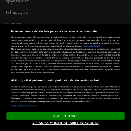
spynews.ro
tvhappy.ro
useit.ro
Nouă ne pasă ca datele tale personale să rămână confidențiale
chefi.ro
Noi și partenerii noștri
589
stocăm și/sau accesăm informații pe dispozitivul dvs., precum identificatorii cookie unici
pentru prelucrarea datelor cu caracter personal. Puteți accepta sau gestiona preferințele dvs. făcând clic mai jos,
respectiv vă puteți opune utilizării unui interes legitim în orice moment pe pagina cu politica de confidențialitate.
zutv.ro
Aceste alegeri vor fi raportate partenerilor noștri și nu vă vor afecta navigarea.
Mai multe detalii
Noi si partenerii nostri (retelele de socializare si agentiile de publicitate partenere, precum si furnizorii nostri de servicii
de date analitice) prelucram date pentru a permite website-ului sa functioneze, pentru a personaliza continutul si
anunturile publicitare afisate in functie de interesele si/sau profilul dvs., pentru a va oferi functionalitati aferente
Trends AntenaPLAY
retelelor de socializare si pentru a analiza traficul pe website. Beneficiati de drepturile prevazute de art. 15-22 din
GDPR in legatura cu prelucrarea datelor cu caracter personal. Aceste drepturi pot fi exercitate prin modalitatea indicata
aici
. Prin click pe “ACCEPT TOATE”, acceptati folosirea tuturor Tehnologiilor de tip Cookie, care implica inclusiv
acceptul dvs. cu privire la stocarea/accesarea informatiilor de catre Vendor-ii cu care colaboram. Prin click pe “VREAU
AntenaPLAY
SA MODIFIC SETARILE INDIVIDUAL” puteti schimba preferintele in mod individual, mai putin cele legate de cookie
strict necesare pentru functionarea website-ului.
Atât noi, cât și partenerii noștri prelucrăm datele pentru a oferi:
PRIVACY
Utilizarea profilurilor pentru selectarea conținutului personalizat. Dezvoltarea și îmbunătățirea serviciilor. Măsurarea
performanței reclamelor. Stocarea și/sau accesarea informațiilor de pe un dispozitiv. Utilizarea profilurilor pentru
selectarea publicității personalizate. Crearea profilurilor de conținut personalizat. Măsurarea performanței conținutului.
Crearea profilurilor pentru publicitate personalizată. Utilizarea de date limitate pentru a selecta publicitatea.
Cod deontologic
Înțelegerea publicului prin statistici sau combinații de date din surse diferite. Utilizarea datelor limitate pentru a
selecta conținutul. Date precise de geolocație și identificarea prin scanarea dispozitivului.
Listă parteneri (furnizori)
Termeni și condiții
ACCEPT TOATE
Politica de cookies
VREAU SA MODIFIC SETARILE INDIVIDUAL