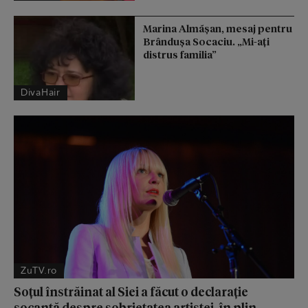
Marina Almășan, mesaj pentru
Brândușa Socaciu. „Mi-ați
distrus familia”
DivaHair
ZuTV.ro
Soțul înstrăinat al Siei a făcut o declarație
șocantă despre sobrietatea artistei, în plin