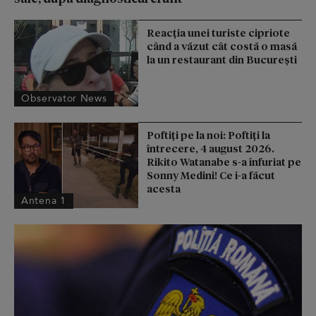
Reacţia unei turiste cipriote
când a văzut cât costă o masă
la un restaurant din Bucureşti
Observator News
Poftiți pe la noi: Poftiți la
întrecere, 4 august 2026.
Rikito Watanabe s-a înfuriat pe
Sonny Medini! Ce i-a făcut
acesta
Antena 1