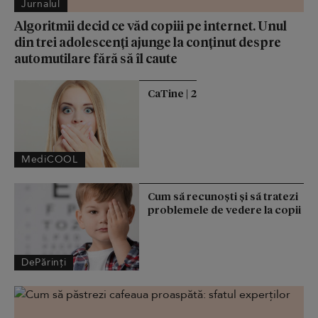
Jurnalul
Algoritmii decid ce văd copiii pe internet. Unul
din trei adolescenți ajunge la conținut despre
automutilare fără să îl caute
CaTine | 2
MediCOOL
Cum să recunoști și să tratezi
problemele de vedere la copii
DePărinți