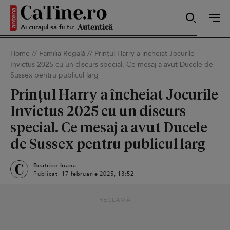
Ai curajul să fii tu:
Sexy
Home
//
Familia Regală
//
Prințul Harry a încheiat Jocurile
Invictus 2025 cu un discurs special. Ce mesaj a avut Ducele de
Autentică
Sussex pentru publicul larg
Prințul Harry a încheiat Jocurile
Invictus 2025 cu un discurs
Smart
special. Ce mesaj a avut Ducele
de Sussex pentru publicul larg
Beatrice Ioana
Sensibilă
Publicat: 17 februarie 2025, 13:52
RECLAMĂ
Puternică