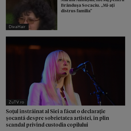
Brândușa Socaciu. „Mi-ați
distrus familia”
DivaHair
ZuTV.ro
Soțul înstrăinat al Siei a făcut o declarație
șocantă despre sobrietatea artistei, în plin
scandal privind custodia copilului