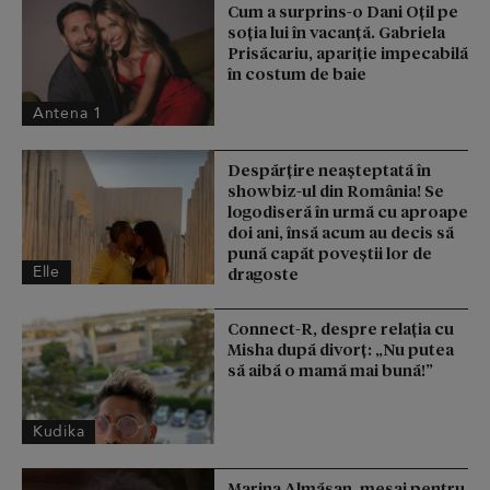
Cum a surprins-o Dani Oțil pe
soția lui în vacanță. Gabriela
Prisăcariu, apariție impecabilă
în costum de baie
Antena 1
Despărțire neașteptată în
showbiz-ul din România! Se
logodiseră în urmă cu aproape
doi ani, însă acum au decis să
pună capăt poveștii lor de
Elle
dragoste
Connect-R, despre relația cu
Misha după divorț: „Nu putea
să aibă o mamă mai bună!”
Kudika
Marina Almășan, mesaj pentru