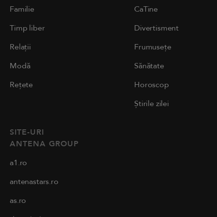
Familie
CaTine
Timp liber
Divertisment
Relații
Frumusețe
Modă
Sănătate
Rețete
Horoscop
Știrile zilei
SITE-URI
ANTENA GROUP
a1.ro
antenastars.ro
as.ro