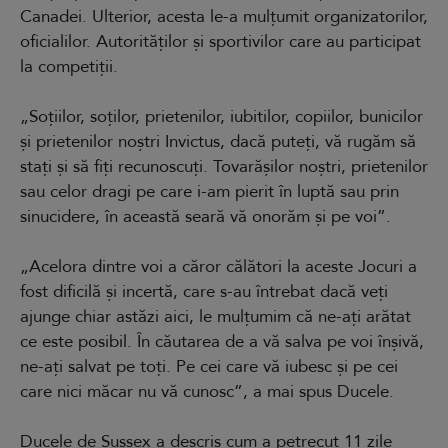
Canadei. Ulterior, acesta le-a mulțumit organizatorilor,
oficialilor. Autorităților și sportivilor care au participat
la competiții.
„Soțiilor, soților, prietenilor, iubitilor, copiilor, bunicilor
și prietenilor noștri Invictus, dacă puteți, vă rugăm să
stați și să fiți recunoscuți. Tovarășilor noștri, prietenilor
sau celor dragi pe care i-am pierit în luptă sau prin
sinucidere, în această seară vă onorăm și pe voi”.
„Acelora dintre voi a căror călători la aceste Jocuri a
fost dificilă și incertă, care s-au întrebat dacă veți
ajunge chiar astăzi aici, le mulțumim că ne-ați arătat
ce este posibil. În căutarea de a vă salva pe voi înșivă,
ne-ați salvat pe toți. Pe cei care vă iubesc și pe cei
care nici măcar nu vă cunosc”, a mai spus Ducele.
Ducele de Sussex a descris cum a petrecut 11 zile