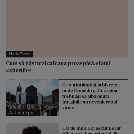
HelloTaste
Cum să păstrezi cafeaua proaspătă: sfatul
experților
Ce s-a întâmplat la biserica
unde Ronaldo şi Georgina
trebuiau să aibă nunta.
Imaginile au devenit rapid
virale
Antena Sport
Cât de mult a crescut Berat
Rüzgar Özkan, micuțul din