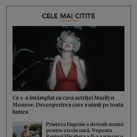
CELE MAI CITITE
Ce s-a întâmplat cu casa actriței Marilyn
Monroe. Descoperirea care a uimit pe toată
lumea
Prințesa Eugenie a devenit mamă
pentru a treia oară. Nepoata
Reginei Elisabeta a II-a a născut o