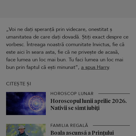
„Voi ne dați speranță prin videcare, onestitat ș
umanitatea de care dați dovadă. Știți exact despre ce
vorbesc. Întreaga noastră comunitate Invictus, fie că
este aici în seara asta, fie că ne privește de acasă,
face lumea un loc mai bun. Tu faci lumea un loc mai
bun prin faptul că ești minunat”,
a spus Harry
.
CITEȘTE ȘI
HOROSCOP LUNAR
Horoscopul lunii aprilie 2026.
Nativii se simt iubiți
FAMILIA REGALĂ
Boala ascunsă a Prințului