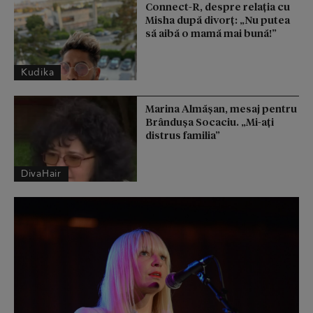
Connect-R, despre relația cu
Misha după divorț: „Nu putea
să aibă o mamă mai bună!”
Kudika
Marina Almășan, mesaj pentru
Brândușa Socaciu. „Mi-ați
distrus familia”
DivaHair