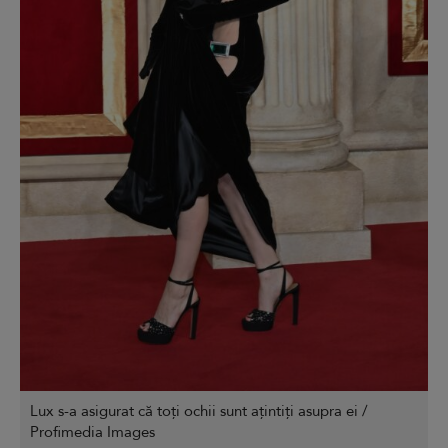
Lux s-a asigurat că toți ochii sunt ațintiți asupra ei /
Profimedia Images