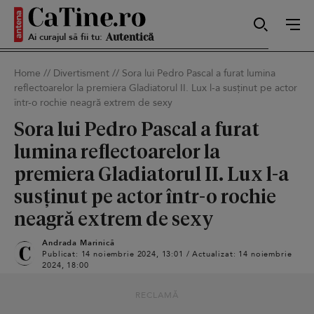
Ai curajul să fii tu:
Sexy
Home
//
Divertisment
//
Sora lui Pedro Pascal a furat lumina
reflectoarelor la premiera Gladiatorul II. Lux l-a susținut pe actor
Autentică
într-o rochie neagră extrem de sexy
Sora lui Pedro Pascal a furat
lumina reflectoarelor la
Smart
premiera Gladiatorul II. Lux l-a
susținut pe actor într-o rochie
neagră extrem de sexy
Sensibilă
Andrada Marinică
Publicat: 14 noiembrie 2024, 13:01 / Actualizat: 14 noiembrie
2024, 18:00
Puternică
RECLAMĂ