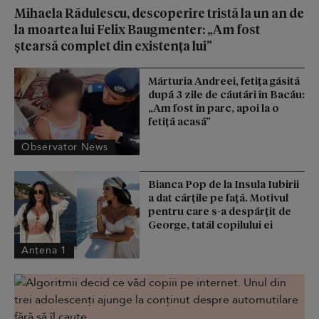
Mihaela Rădulescu, descoperire tristă la un an de
la moartea lui Felix Baugmenter: „Am fost
ștearsă complet din existența lui”
Mărturia Andreei, fetiţa găsită
după 3 zile de căutări în Bacău:
„Am fost în parc, apoi la o
fetiţă acasă”
Observator News
Bianca Pop de la Insula Iubirii
a dat cărțile pe față. Motivul
pentru care s-a despărțit de
George, tatăl copilului ei
Antena 1