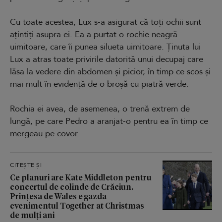
Cu toate acestea, Lux s-a asigurat că toți ochii sunt
ațintiți asupra ei. Ea a purtat o rochie neagră
uimitoare, care îi punea silueta uimitoare. Ținuta lui
Lux a atras toate privirile datorită unui decupaj care
lăsa la vedere din abdomen și picior, în timp ce scos și
mai mult în evidență de o broșă cu piatră verde.
Rochia ei avea, de asemenea, o trenă extrem de
lungă, pe care Pedro a aranjat-o pentru ea în timp ce
mergeau pe covor.
CITEȘTE ȘI
Ce planuri are Kate Middleton pentru
concertul de colinde de Crăciun.
Prințesa de Wales e gazda
evenimentul Together at Christmas
de mulți ani