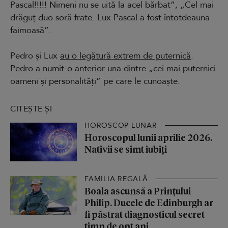
Pascal!!!!! Nimeni nu se uită la acel bărbat”, „Cel mai
drăguț duo soră frate. Lux Pascal a fost întotdeauna
faimoasă”.
Pedro și Lux
au o legătură extrem de puternică
.
Pedro a numit-o anterior una dintre „cei mai puternici
oameni și personalități” pe care le cunoaște.
CITEȘTE ȘI
HOROSCOP LUNAR
Horoscopul lunii aprilie 2026.
Nativii se simt iubiți
FAMILIA REGALĂ
Boala ascunsă a Prințului
Philip. Ducele de Edinburgh ar
fi păstrat diagnosticul secret
timp de opt ani