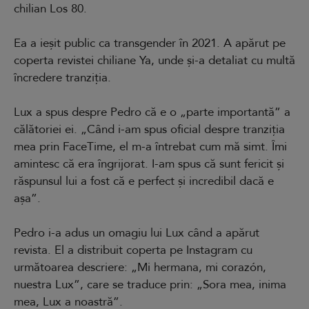
chilian Los 80.
Ea a ieșit public ca transgender în 2021. A apărut pe
coperta revistei chiliane Ya, unde și-a detaliat cu multă
încredere tranziția.
Lux a spus despre Pedro că e o „parte importantă” a
călătoriei ei. „Când i-am spus oficial despre tranziția
mea prin FaceTime, el m-a întrebat cum mă simt. Îmi
amintesc că era îngrijorat. I-am spus că sunt fericit și
răspunsul lui a fost că e perfect și incredibil dacă e
așa”.
Pedro i-a adus un omagiu lui Lux când a apărut
revista. El a distribuit coperta pe Instagram cu
următoarea descriere: „Mi hermana, mi corazón,
nuestra Lux”, care se traduce prin: „Sora mea, inima
mea, Lux a noastră”.