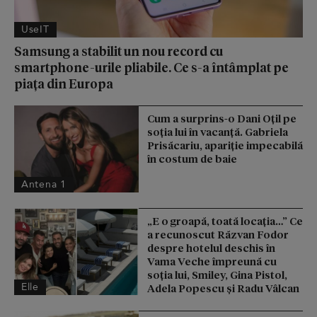
UseIT
Samsung a stabilit un nou record cu
smartphone-urile pliabile. Ce s-a întâmplat pe
piața din Europa
Cum a surprins-o Dani Oțil pe
soția lui în vacanță. Gabriela
Prisăcariu, apariție impecabilă
în costum de baie
Antena 1
„E o groapă, toată locația…” Ce
a recunoscut Răzvan Fodor
despre hotelul deschis în
Vama Veche împreună cu
soția lui, Smiley, Gina Pistol,
Elle
Adela Popescu și Radu Vâlcan