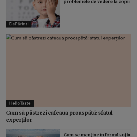
problemele de vedere la copii
DePărinți
HelloTaste
Cum să păstrezi cafeaua proaspătă: sfatul
experților
Cum se menţine în formă soţia