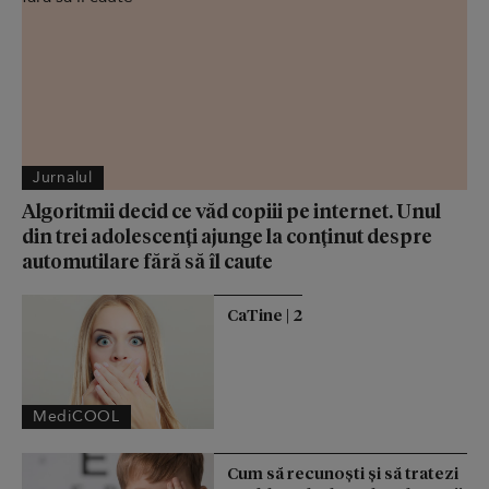
Jurnalul
Algoritmii decid ce văd copiii pe internet. Unul
din trei adolescenți ajunge la conținut despre
automutilare fără să îl caute
CaTine | 2
MediCOOL
Cum să recunoști și să tratezi