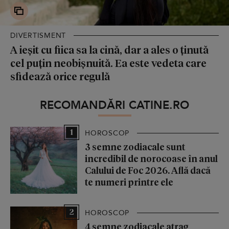
DIVERTISMENT
A ieșit cu fiica sa la cină, dar a ales o ținută
cel puțin neobișnuită. Ea este vedeta care
sfidează orice regulă
RECOMANDĂRI CATINE.RO
1
HOROSCOP
3 semne zodiacale sunt
incredibil de norocoase în anul
Calului de Foc 2026. Află dacă
te numeri printre ele
2
HOROSCOP
4 semne zodiacale atrag