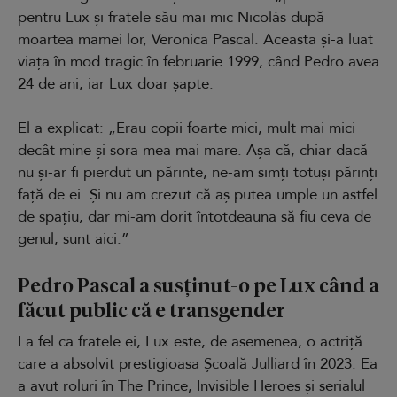
pentru Lux și fratele său mai mic Nicolás după
moartea mamei lor, Veronica Pascal. Aceasta și-a luat
viața în mod tragic în februarie 1999, când Pedro avea
24 de ani, iar Lux doar șapte.
El a explicat: „Erau copii foarte mici, mult mai mici
decât mine și sora mea mai mare. Așa că, chiar dacă
nu și-ar fi pierdut un părinte, ne-am simți totuși părinți
față de ei. Și nu am crezut că aș putea umple un astfel
de spațiu, dar mi-am dorit întotdeauna să fiu ceva de
genul, sunt aici.”
Pedro Pascal a susținut-o pe Lux când a
făcut public că e transgender
La fel ca fratele ei, Lux este, de asemenea, o actriță
care a absolvit prestigioasa Școală Julliard în 2023. Ea
a avut roluri în The Prince, Invisible Heroes și serialul