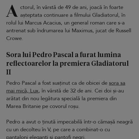
A
ctorul, în vârstă de 49 de ani, joacă în foarte
așteptata continuare a filmului Gladiatorul, în
rolul lui Marcus Acacius, un general roman care s-a
antrenat sub îndrumarea lui Maximus, jucat de Russell
Crowe.
Sora lui Pedro Pascal a furat lumina
reflectoarelor la premiera Gladiatorul
II
Pedro Pascal a fost susținut ca de obicei de
sora sa
mai mică, Lux
, în vârstă de 32 de ani. Cei doi și-au
arătat din nou legătura specială la premiera din
Marea Britanie pe covorul roșu.
Pedro a avut o ținută impecabilă într-o cămașă neagră
cu un decolteu în V, pe care a combinat-o cu
pantaloni eleganți și pantofi negri.