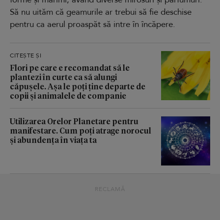
Să nu uităm că geamurile ar trebui să fie deschise
pentru ca aerul proaspăt să intre în încăpere.
CITEȘTE ȘI
Flori pe care e recomandat să le
plantezi în curte ca să alungi
căpușele. Așa le poți ține departe de
copii și animalele de companie
Utilizarea Orelor Planetare pentru
manifestare. Cum poți atrage norocul
și abundența în viața ta
RECLAMĂ