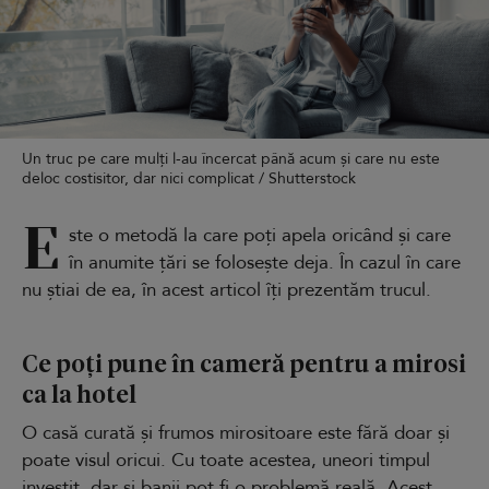
Un truc pe care mulți l-au încercat până acum și care nu este
deloc costisitor, dar nici complicat / Shutterstock
E
ste o metodă la care poți apela oricând și care
în anumite țări se folosește deja. În cazul în care
nu știai de ea, în acest articol îți prezentăm trucul.
Ce poți pune în cameră pentru a mirosi
ca la hotel
O casă curată și frumos mirositoare este fără doar și
poate visul oricui. Cu toate acestea, uneori timpul
investit, dar și banii pot fi o problemă reală. Acest