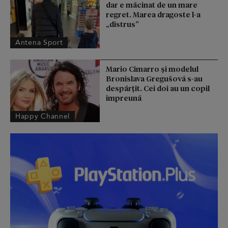
dar e măcinat de un mare
regret. Marea dragoste l-a
„distrus”
Antena Sport
Mario Cimarro și modelul
Bronislava Gregušová s-au
despărțit. Cei doi au un copil
împreună
Happy Channel