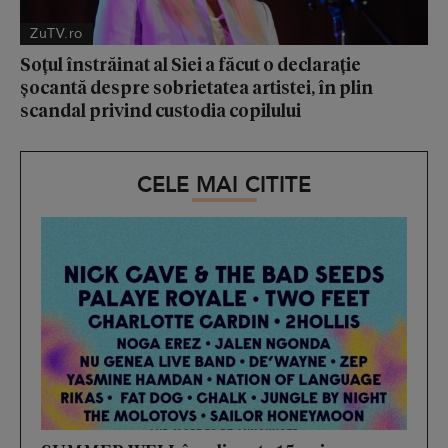
ZuTV.ro
Soțul înstrăinat al Siei a făcut o declarație
șocantă despre sobrietatea artistei, în plin
scandal privind custodia copilului
CELE MAI CITITE