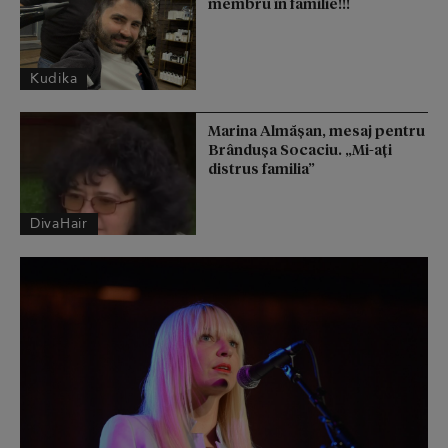
membru în familie!!!
Kudika
Marina Almășan, mesaj pentru
Brândușa Socaciu. „Mi-ați
distrus familia”
DivaHair