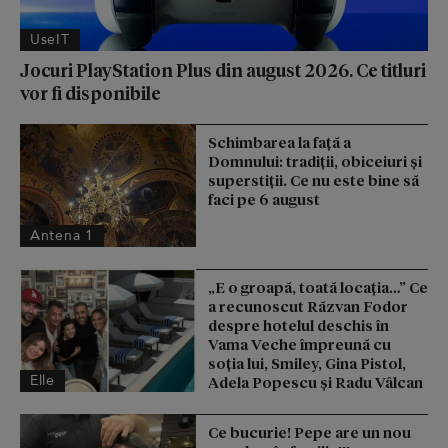
UseIT
Jocuri PlayStation Plus din august 2026. Ce titluri
vor fi disponibile
Schimbarea la față a
Domnului: tradiții, obiceiuri și
superstiții. Ce nu este bine să
faci pe 6 august
Antena 1
„E o groapă, toată locația…” Ce
a recunoscut Răzvan Fodor
despre hotelul deschis în
Vama Veche împreună cu
soția lui, Smiley, Gina Pistol,
Elle
Adela Popescu și Radu Vâlcan
Ce bucurie! Pepe are un nou