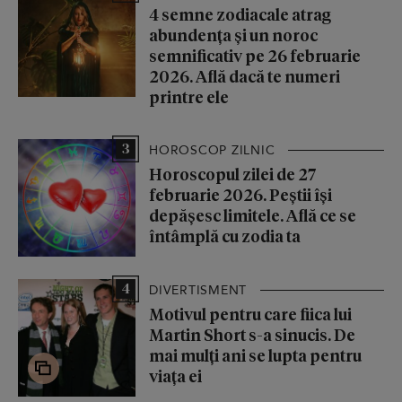
4 semne zodiacale atrag
abundența și un noroc
semnificativ pe 26 februarie
2026. Află dacă te numeri
printre ele
3
HOROSCOP ZILNIC
Horoscopul zilei de 27
februarie 2026. Peștii își
depășesc limitele. Află ce se
întâmplă cu zodia ta
4
DIVERTISMENT
Motivul pentru care fiica lui
Martin Short s-a sinucis. De
mai mulți ani se lupta pentru
viața ei