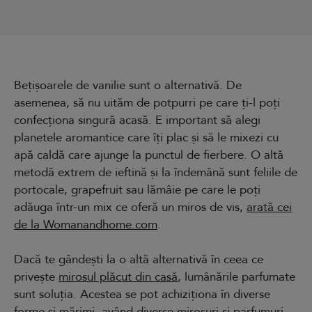
Bețișoarele de vanilie sunt o alternativă. De
asemenea, să nu uităm de potpurri pe care ți-l poți
confecționa singură acasă. E important să alegi
planetele aromantice care îți plac și să le mixezi cu
apă caldă care ajunge la punctul de fierbere. O altă
metodă extrem de ieftină și la îndemână sunt feliile de
portocale, grapefruit sau lămâie pe care le poți
adăuga într-un mix ce oferă un miros de vis,
arată cei
de la Womanandhome.com
.
Dacă te gândești la o altă alternativă în ceea ce
privește
mirosul plăcut din casă
, lumânările parfumate
sunt soluția. Acestea se pot achiziționa în diverse
forme și mărimi, având diverse mirosuri și parfumuri.