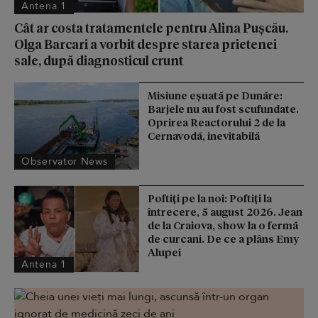
Antena 1
Cât ar costa tratamentele pentru Alina Pușcău.
Olga Barcari a vorbit despre starea prietenei
sale, după diagnosticul crunt
Misiune eșuată pe Dunăre:
Barjele nu au fost scufundate.
Oprirea Reactorului 2 de la
Cernavodă, inevitabilă
Observator News
Poftiți pe la noi: Poftiți la
întrecere, 5 august 2026. Jean
de la Craiova, show la o fermă
de curcani. De ce a plâns Emy
Alupei
Antena 1