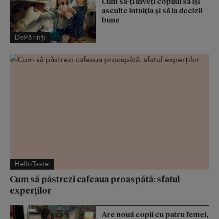
Cum să-ți înveți copilul să își
asculte intuiția și să ia decizii
bune
DePărinți
HelloTaste
Cum să păstrezi cafeaua proaspătă: sfatul
experților
Are nouă copii cu patru femei,