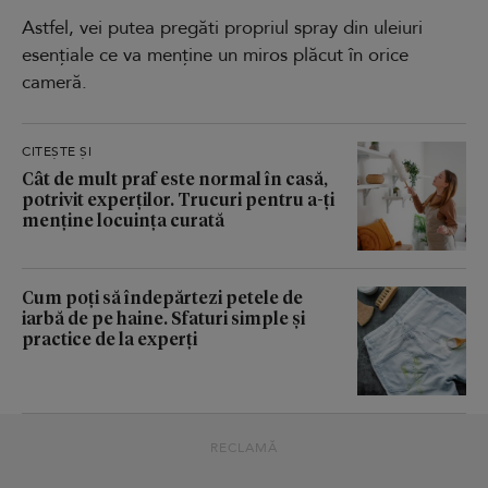
Astfel, vei putea pregăti propriul spray din uleiuri
esențiale ce va menține un miros plăcut în orice
cameră.
CITEȘTE ȘI
Cât de mult praf este normal în casă,
potrivit experților. Trucuri pentru a-ți
menține locuința curată
Cum poți să îndepărtezi petele de
iarbă de pe haine. Sfaturi simple și
practice de la experți
RECLAMĂ