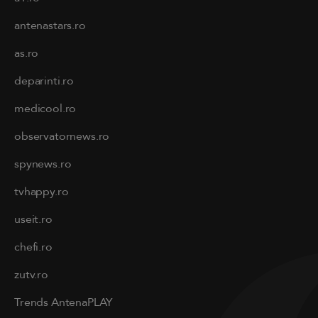
antenastars.ro
as.ro
deparinti.ro
medicool.ro
observatornews.ro
spynews.ro
tvhappy.ro
useit.ro
chefi.ro
zutv.ro
Trends AntenaPLAY