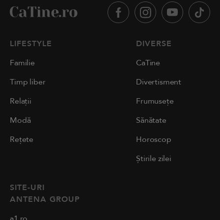
LIFESTYLE
DIVERSE
Familie
CaTine
Timp liber
Divertisment
Relații
Frumusețe
Modă
Sănătate
Rețete
Horoscop
Știrile zilei
SITE-URI
ANTENA GROUP
a1.ro