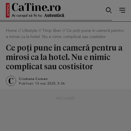
Ai curajul să fii tu:
Sexy
Home
//
Lifestyle
//
Timp liber
//
Ce poți pune în cameră pentru
a mirosi ca la hotel. Nu e nimic complicat sau costisitor
Autentică
Ce poți pune în cameră pentru a
mirosi ca la hotel. Nu e nimic
complicat sau costisitor
Smart
Cristiana Coman
Publicat: 13 mai 2025, 5:36
Sensibilă
RECLAMĂ
Puternică