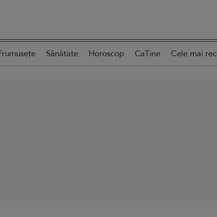
Frumusețe
Sănătate
Horoscop
CaTine
Cele mai re