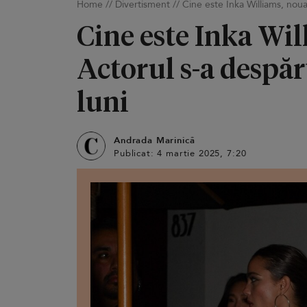
Home
//
Divertisment
//
Cine este Inka Williams, noua
Cine este Inka Wil
Actorul s-a despăr
luni
Andrada Marinică
Publicat: 4 martie 2025, 7:20