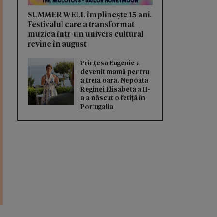
SUMMER WELL împlinește 15 ani.
Festivalul care a transformat
muzica într-un univers cultural
revine în august
Prințesa Eugenie a
devenit mamă pentru
a treia oară. Nepoata
Reginei Elisabeta a II-
a a născut o fetiță în
Portugalia