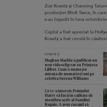
Zoë Kravitz și Channing Tatum 
producției Blink Twice, în care
s-au logodit în luna octombrie
Cuplul a fost apreciat la Holly
Kravitz a fost cerută în căsăto
CITEȘTE ȘI
Meghan Markle a publicat un
nou videoclip rar cu Prințesa
Lilibet. Cum o numește
micuța de numai trei ani pe
celebra Serena Williams
Ce i s-a interzis Prințului
Harry să facă în calitate de
membru activ al Familiei
Regale. A avut curajul să