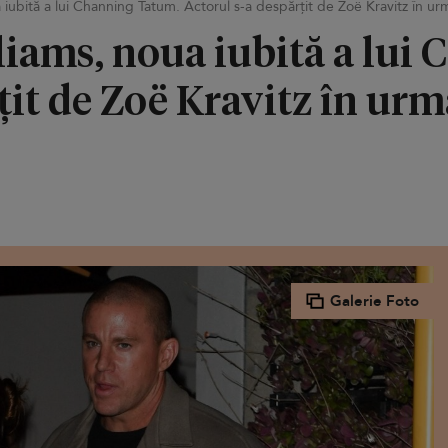
 iubită a lui Channing Tatum. Actorul s-a despărțit de Zoë Kravitz în ur
liams, noua iubită a lui
țit de Zoë Kravitz în urm
Galerie Foto