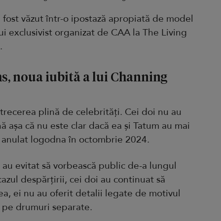
 fost văzut într-o ipostază apropiată de model
i exclusivist organizat de CAA la The Living
.
s, noua iubită a lui Channing
etrecerea plină de celebrități. Cei doi nu au
nă așa că nu este clar dacă ea și Tatum au mai
u anulat logodna în octombrie 2024.
 au evitat să vorbească public de-a lungul
cazul despărțirii, cei doi au continuat să
, ei nu au oferit detalii legate de motivul
 pe drumuri separate.