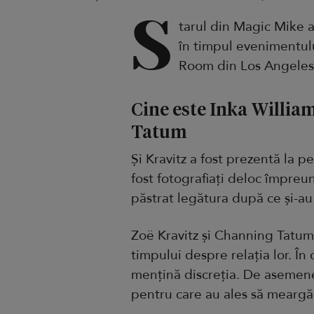
S
tarul din Magic Mike a
în timpul evenimentulu
Room din Los Angeles
Cine este Inka William
Tatum
Și Kravitz a fost prezentă la p
fost fotografiați deloc împreu
păstrat legătura după ce și-a
Zoë Kravitz și Channing Tatum
timpului despre relația lor. În 
mențină discreția. De asemenea
pentru care au ales să meargă