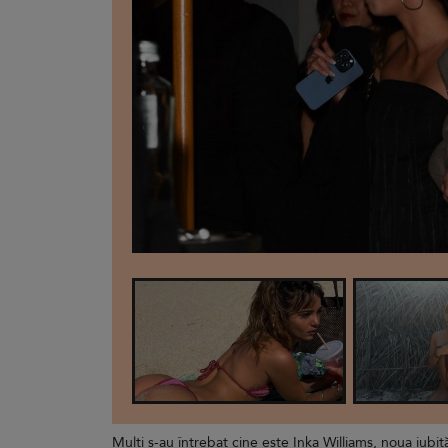
Mulți s-au întrebat cine este Inka Williams, noua iub