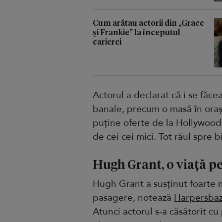
Cum arătau actorii din „Grace
și Frankie” la începutul
carierei
Actorul a declarat că i se făce
banale, precum o masă în oraș.
puține oferte de la Hollywood,
de cei cei mici. Tot răul spre b
Hugh Grant, o viață p
Hugh Grant a susținut foarte mu
pasagere, notează
Harpersba
Atunci actorul s-a căsătorit c