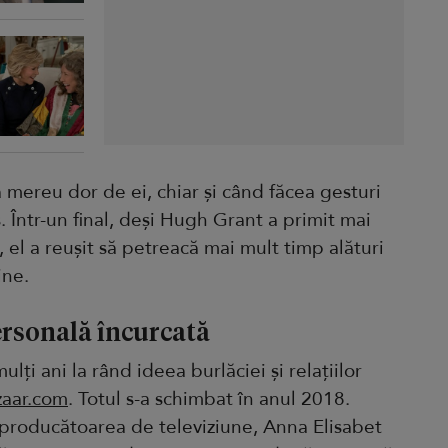
a mereu dor de ei, chiar și când făcea gesturi
 Într-un final, deși Hugh Grant a primit mai
 el a reușit să petreacă mai mult timp alături
ine.
ersonală încurcată
lți ani la rând ideea burlăciei și relațiilor
zaar.com
. Totul s-a schimbat în anul 2018.
u producătoarea de televiziune, Anna Elisabet