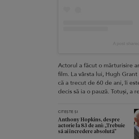
A post shar
Actorul a făcut o mărturisire 
film. La vârsta lui, Hugh Grant 
că a trecut de 60 de ani, îi est
decis să ia o pauză. Totuși, a 
CITEȘTE ȘI
Anthony Hopkins, despre
actorie la 83 de ani: „Trebuie
să ai încredere absolută”