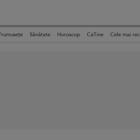
Frumusețe
Sănătate
Horoscop
CaTine
Cele mai re