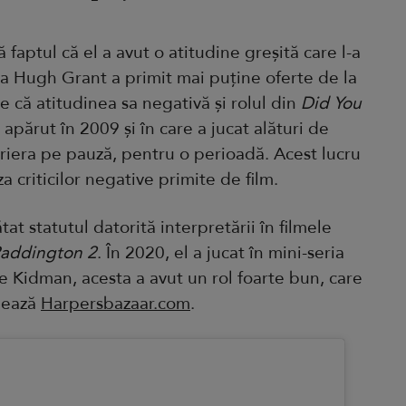
 faptul că el a avut o atitudine greșită care l-a
ia Hugh Grant a primit mai puține oferte de la
e că atitudinea sa negativă și rolul din
Did You
m apărut în 2009 și în care a jucat alături de
ariera pe pauză, pentru o perioadă. Acest lucru
a criticilor negative primite de film.
ătat statutul datorită interpretării în filmele
addington 2
. În 2020, el a jucat în mini-seria
le Kidman, acesta a avut un rol foarte bun, care
onează
Harpersbazaar.com
.