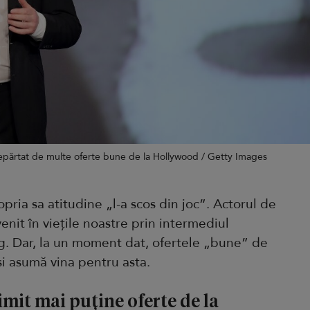
depărtat de multe oferte bune de la Hollywood / Getty Images
opria sa atitudine „l-a scos din joc”. Actorul de
venit în viețile noastre prin intermediul
g. Dar, la un moment dat, ofertele „bune” de
își asumă vina pentru asta.
mit mai puține oferte de la