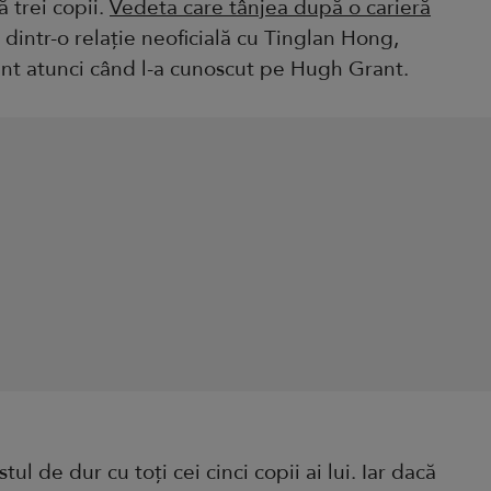
 trei copii.
Vedeta care tânjea după o carieră
 dintr-o relație neoficială cu Tinglan Hong,
ant atunci când l-a cunoscut pe Hugh Grant.
tul de dur cu toți cei cinci copii ai lui. Iar dacă