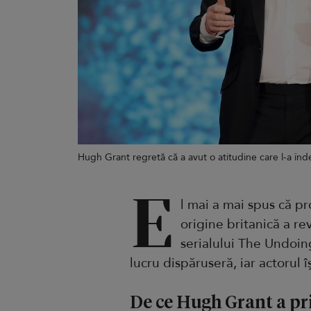
Hugh Grant regretă că a avut o atitudine care l-a în
E
l mai a mai spus că pr
origine britanică a re
serialului The Undoin
lucru dispăruseră, iar actorul 
De ce Hugh Grant a pri