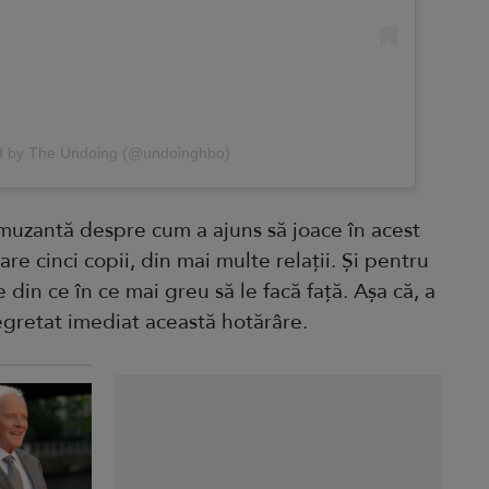
ed by The Undoing (@undoinghbo)
amuzantă despre cum a ajuns să joace în acest
are cinci copii, din mai multe relații. Și pentru
e din ce în ce mai greu să le facă față. Așa că, a
regretat imediat această hotărâre.