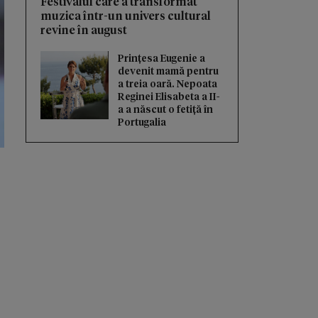
Festivalul care a transformat
muzica într-un univers cultural
revine în august
Prințesa Eugenie a
devenit mamă pentru
a treia oară. Nepoata
Reginei Elisabeta a II-
a a născut o fetiță în
Portugalia