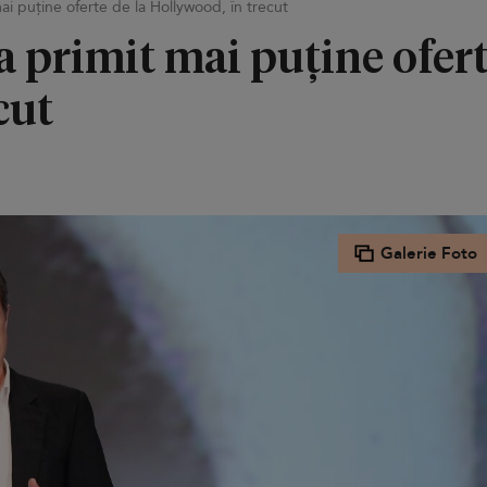
i puține oferte de la Hollywood, în trecut
 primit mai puține ofert
cut
Galerie Foto