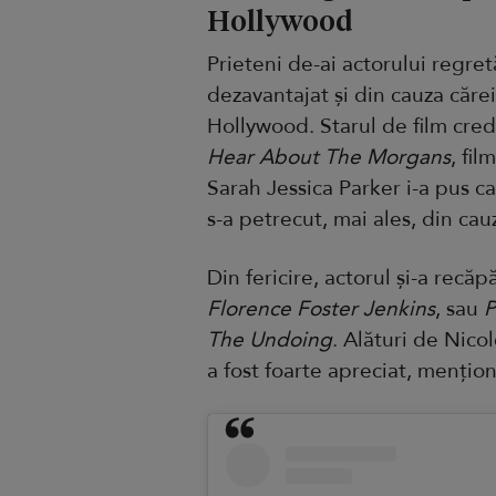
Hollywood
Prieteni de-ai actorului regretă
dezavantajat și din cauza căre
Hollywood. Starul de film cred
Hear About The Morgans
, fil
Sarah Jessica Parker i-a pus c
s-a petrecut, mai ales, din cauz
Din fericire, actorul și-a recăp
Florence Foster Jenkins
, sau
P
The Undoing
. Alături de Nico
a fost foarte apreciat, menți