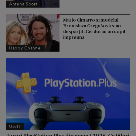
Antena Sport
Mario Cimarro și modelul
Bronislava Gregušová s-au
despărțit. Cei doi au un copil
împreună
Happy Channel
UseIT
Jocuri PlayStation Plus din august 2026. Ce titluri