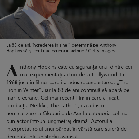
La 83 de ani, încrederea în sine îl determină pe Anthony
Hopkins să își continue cariera în actorie / Getty Images
A
nthony Hopkins este cu siguranță unul dintre cei
mai experimentați actori de la Hollywood. În
1968 juca în filmul care i-a adus recunoașterea, „The
Lion in Winter”, iar la 83 de ani continuă să apară pe
marile ecrane. Cel mai recent film în care a jucat,
producția Netlifx „The Father”, i-a adus o
nominalizare la Globurile de Aur la categoria cel mai
bun actor într-un lungmetraj dramă. Actorul a
interpretat rolul unui bărbat în vârstă care suferă de
demență într-un stadiu avansat.