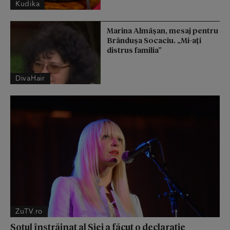
Kudika
Marina Almășan, mesaj pentru
Brândușa Socaciu. „Mi-ați
distrus familia”
DivaHair
ZuTV.ro
Soțul înstrăinat al Siei a făcut o declarație