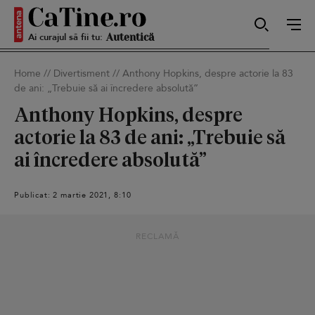
Ai curajul să fii tu:
Sexy
Home
//
Divertisment
//
Anthony Hopkins, despre actorie la 83
de ani: „Trebuie să ai încredere absolută”
Autentică
Anthony Hopkins, despre
actorie la 83 de ani: „Trebuie să
ai încredere absolută”
Smart
Publicat: 2 martie 2021, 8:10
Sensibilă
RECLAMĂ
Puternică