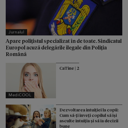
Jurnalul
Apare polițistul specializat în de toate. Sindicatul
Europol acuză delegările ilegale din Poliția
Română
CaTine | 2
MediCOOL
Dezvoltarea intuiției la copii:
Cum să-ți înveți copilul să își
asculte intuiția și să ia decizii
bune