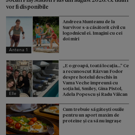
vor fi disponibile
Andreea Munteanu de la
Survivor s-a căsătorit civil cu
logodnicul ei. Imagini cu cei
doi miri
Antena 1
„E o groapă, toată locația…” Ce
a recunoscut Răzvan Fodor
despre hotelul deschis în
Vama Veche împreună cu
soția lui, Smiley, Gina Pistol,
Elle
Adela Popescu și Radu Vâlcan
Cum trebuie să gătești ouăle
pentru un aport maxim de
proteine și ca să nu îngrașe