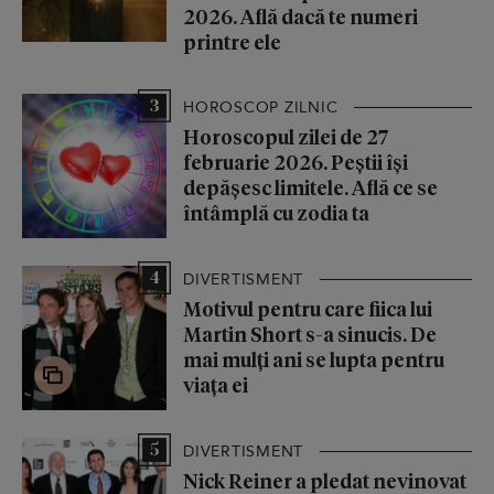
2026. Află dacă te numeri
printre ele
3
HOROSCOP ZILNIC
Horoscopul zilei de 27
februarie 2026. Peștii își
depășesc limitele. Află ce se
întâmplă cu zodia ta
4
DIVERTISMENT
Motivul pentru care fiica lui
Martin Short s-a sinucis. De
mai mulți ani se lupta pentru
viața ei
5
DIVERTISMENT
Nick Reiner a pledat nevinovat