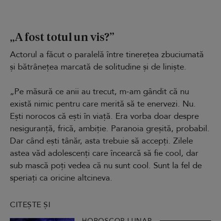
„A fost totul un vis?”
Actorul a făcut o paralelă între tinerețea zbuciumată
și bătrânețea marcată de solitudine și de liniște.
„Pe măsură ce anii au trecut, m-am gândit că nu
există nimic pentru care merită să te enervezi. Nu.
Ești norocos că ești în viață. Era vorba doar despre
nesiguranță, frică, ambiție. Paranoia greșită, probabil.
Dar când ești tânăr, asta trebuie să accepți. Zilele
astea văd adolescenți care încearcă să fie cool, dar
sub mască poți vedea că nu sunt cool. Sunt la fel de
speriați ca oricine altcineva.
CITEȘTE ȘI
HOROSCOP LUNAR