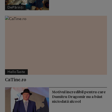
DePărinți
HelloTaste
CaTine.ro
Motivul incredibil pentru care
Dumitru Dragomir nu a băut
niciodată alcool