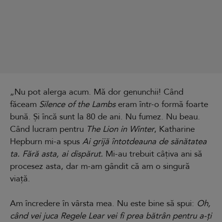
„Nu pot alerga acum. Mă dor genunchii! Când
făceam
Silence of the Lambs
eram într-o formă foarte
bună. Și încă sunt la 80 de ani. Nu fumez. Nu beau.
Când lucram pentru
The Lion in Winter
, Katharine
Hepburn mi-a spus
Ai grijă întotdeauna de sănătatea
ta. Fără asta, ai dispărut.
Mi-au trebuit câțiva ani să
procesez asta, dar m-am gândit că am o singură
viață.
Am încredere în vârsta mea. Nu este bine să spui:
Oh,
când vei juca Regele Lear vei fi prea bătrân pentru a-ți