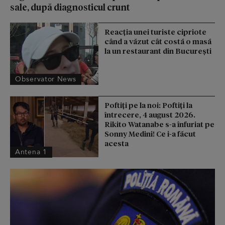
sale, după diagnosticul crunt
Reacţia unei turiste cipriote
când a văzut cât costă o masă
la un restaurant din Bucureşti
Observator News
Poftiți pe la noi: Poftiți la
întrecere, 4 august 2026.
Rikito Watanabe s-a înfuriat pe
Sonny Medini! Ce i-a făcut
acesta
Antena 1