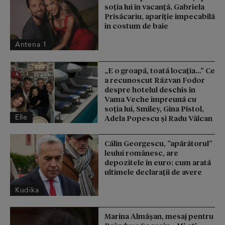
soția lui în vacanță. Gabriela
Prisăcariu, apariție impecabilă
în costum de baie
Antena 1
„E o groapă, toată locația…” Ce
a recunoscut Răzvan Fodor
despre hotelul deschis în
Vama Veche împreună cu
soția lui, Smiley, Gina Pistol,
Elle
Adela Popescu și Radu Vâlcan
Călin Georgescu, ”apărătorul”
leului românesc, are
depozitele în euro: cum arată
ultimele declarații de avere
Kudika
Marina Almășan, mesaj pentru