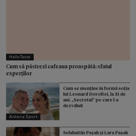
HelloTaste
Cum să păstrezi cafeaua proaspătă: sfatul
experților
Cum se menţine în formă soţia
lui Leonard Doroftei, la 51 de
ani. „Secretul” pe care l-a
dezvăluit
Antena Sport
Selahattin Paşalı și Lara Paşalı