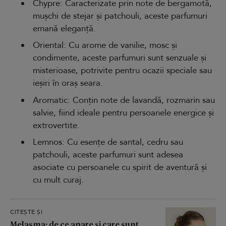
Chypre: Caracterizate prin note de bergamotă,
mușchi de stejar și patchouli, aceste parfumuri
emană eleganță.
Oriental: Cu arome de vanilie, mosc și
condimente, aceste parfumuri sunt senzuale și
misterioase, potrivite pentru ocazii speciale sau
ieșiri în oraș seara.
Aromatic: Conțin note de lavandă, rozmarin sau
salvie, fiind ideale pentru persoanele energice și
extrovertite.
Lemnos: Cu esențe de santal, cedru sau
patchouli, aceste parfumuri sunt adesea
asociate cu persoanele cu spirit de aventură și
cu mult curaj.
CITEȘTE ȘI
Melasma: de ce apare și care sunt