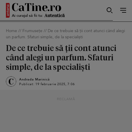
Ai curajul să fii tu:
Sexy
Home
//
Frumusețe
//
De ce trebuie să ții cont atunci când alegi
un parfum. Sfaturi simple, de la specialiști
Autentică
De ce trebuie să ții cont atunci
când alegi un parfum. Sfaturi
simple, de la specialiști
Smart
Andrada Marinică
Publicat: 19 februarie 2025, 7:06
Sensibilă
RECLAMĂ
Puternică