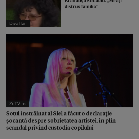
Brândușa Socaciu. „Mi-ați
distrus familia”
DivaHair
ZuTV.ro
Soțul înstrăinat al Siei a făcut o declarație
șocantă despre sobrietatea artistei, în plin
scandal privind custodia copilului