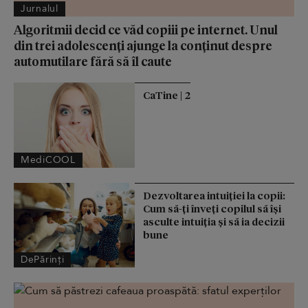
Jurnalul
Algoritmii decid ce văd copiii pe internet. Unul
din trei adolescenți ajunge la conținut despre
automutilare fără să îl caute
CaTine | 2
MediCOOL
Dezvoltarea intuiției la copii:
Cum să-ți înveți copilul să își
asculte intuiția și să ia decizii
bune
DePărinți