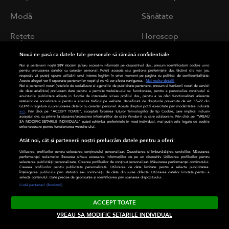
Modă
Sănătate
Rețete
Horoscop
Știrile zilei
Nouă ne pasă ca datele tale personale să rămână confidențiale
Noi și partenerii noștri
589
stocăm și/sau accesăm informații pe dispozitivul dvs., precum identificatorii cookie unici
pentru prelucrarea datelor cu caracter personal. Puteți accepta sau gestiona preferințele dvs. făcând clic mai jos,
respectiv vă puteți opune utilizării unui interes legitim în orice moment pe pagina cu politica de confidențialitate.
Aceste alegeri vor fi raportate partenerilor noștri și nu vă vor afecta navigarea.
Mai multe detalii
SITE-URI
Noi si partenerii nostri (retelele de socializare si agentiile de publicitate partenere, precum si furnizorii nostri de servicii
de date analitice) prelucram date pentru a permite website-ului sa functioneze, pentru a personaliza continutul si
ANTENA GROUP
anunturile publicitare afisate in functie de interesele si/sau profilul dvs., pentru a va oferi functionalitati aferente
retelelor de socializare si pentru a analiza traficul pe website. Beneficiati de drepturile prevazute de art. 15-22 din
GDPR in legatura cu prelucrarea datelor cu caracter personal. Aceste drepturi pot fi exercitate prin modalitatea indicata
aici
. Prin click pe “ACCEPT TOATE”, acceptati folosirea tuturor Tehnologiilor de tip Cookie, care implica inclusiv
a1.ro
acceptul dvs. cu privire la stocarea/accesarea informatiilor de catre Vendor-ii cu care colaboram. Prin click pe “VREAU
SA MODIFIC SETARILE INDIVIDUAL” puteti schimba preferintele in mod individual, mai putin cele legate de cookie
strict necesare pentru functionarea website-ului.
antenastars.ro
Atât noi, cât și partenerii noștri prelucrăm datele pentru a oferi:
Utilizarea profilurilor pentru selectarea conținutului personalizat. Dezvoltarea și îmbunătățirea serviciilor. Măsurarea
as.ro
performanței reclamelor. Stocarea și/sau accesarea informațiilor de pe un dispozitiv. Utilizarea profilurilor pentru
selectarea publicității personalizate. Crearea profilurilor de conținut personalizat. Măsurarea performanței conținutului.
Crearea profilurilor pentru publicitate personalizată. Utilizarea de date limitate pentru a selecta publicitatea.
Înțelegerea publicului prin statistici sau combinații de date din surse diferite. Utilizarea datelor limitate pentru a
deparinti.ro
selecta conținutul. Date precise de geolocație și identificarea prin scanarea dispozitivului.
Listă parteneri (furnizori)
medicool.ro
ACCEPT TOATE
VREAU SA MODIFIC SETARILE INDIVIDUAL
observatornews.ro