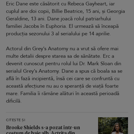
Eric Dane este căsătorit cu Rebeca Gayheart, iar
cuplul are doi copii, Billie Beatrice, 15 ani, și Georgia
Geraldine, 13 ani. Dane joacă rolul patriarhului
familiei Jacobs în Euphoria. El urmează să înceapă
producția sezonului 3 al serialului pe 14 aprilie.
Actorul din Grey’s Anatomy nu a vrut să ofere mai
multe detalii despre starea sa de sănătate. Erc a
devenit cunoscut pentru rolul lui Dr. Mark Sloan din
serialul Grey’s Anatomy. Dane a spus că boala sa se
află în fază incipientă, însă cei care se confruntă cu
această afecțiune nu au o speranță de viață foarte
mare. Familia îi rămâne alături în această perioadă
dificilă.
CITEȘTE ȘI
Brooke Shields s-a pozat într-un
costum de baie alb. Actrița din