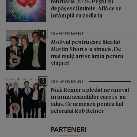
februarie 2026. Peștii își
depășesc limitele. Află ce se
întâmplă cu zodia ta
4
DIVERTISMENT
Motivul pentru care fiica lui
Martin Short s-a sinucis. De
mai mulți ani se lupta pentru
viața ei
5
DIVERTISMENT
Nick Reiner a pledat nevinovat
în urma acuzațiilor care i s-au
adus. Ce urmează pentru fiul
actorului Rob Reiner
PARTENERI