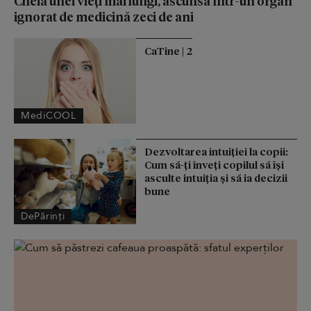
Cheia unei vieți mai lungi, ascunsă într-un organ
ignorat de medicină zeci de ani
CaTine | 2
MediCOOL
Dezvoltarea intuiției la copii:
Cum să-ți înveți copilul să își
asculte intuiția și să ia decizii
bune
DePărinți