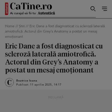
Ai curajul să fii tu:
Sexy
Home
//
Știri
//
Eric Dane a fost diagnosticat cu scleroză laterală
amiotrofică. Actorul din Grey’s Anatomy a postat un mesaj
Autentică
emoționant
Eric Dane a fost diagnosticat cu
scleroză laterală amiotrofică.
Smart
Actorul din Grey’s Anatomy a
postat un mesaj emoționant
Beatrice Ioana
Sensibilă
Publicat: 11 aprilie 2025, 14:17
RECLAMĂ
Puternică