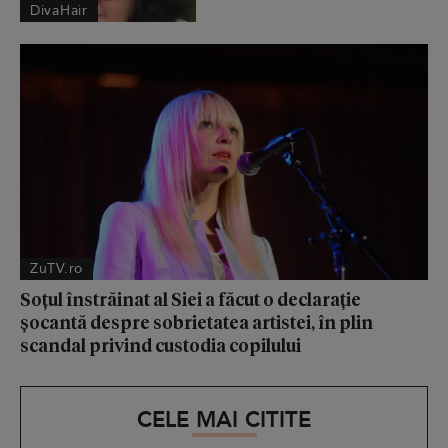
DivaHair
ZuTV.ro
Soțul înstrăinat al Siei a făcut o declarație
șocantă despre sobrietatea artistei, în plin
scandal privind custodia copilului
CELE MAI CITITE