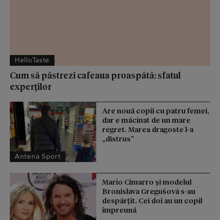
HelloTaste
Cum să păstrezi cafeaua proaspătă: sfatul
experților
Are nouă copii cu patru femei,
dar e măcinat de un mare
regret. Marea dragoste l-a
„distrus”
Antena Sport
Mario Cimarro și modelul
Bronislava Gregušová s-au
despărțit. Cei doi au un copil
împreună