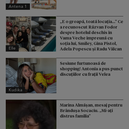
Antena 1
„E o groapă, toată locația…” Ce
a recunoscut Răzvan Fodor
despre hotelul deschis în
Vama Veche împreună cu
soția lui, Smiley, Gina Pistol,
Elle
Adela Popescu și Radu Vâlcan
Sesiune furtunoasă de
shopping! Antonia a pus punct
discuțiilor cu frații Velea
Kudika
Marina Almășan, mesaj pentru
Brândușa Socaciu. „Mi-ați
distrus familia”