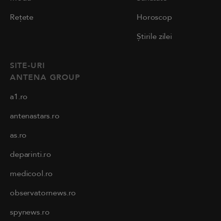
Rețete
Horoscop
Știrile zilei
SITE-URI
ANTENA GROUP
a1.ro
antenastars.ro
as.ro
deparinti.ro
medicool.ro
observatornews.ro
spynews.ro