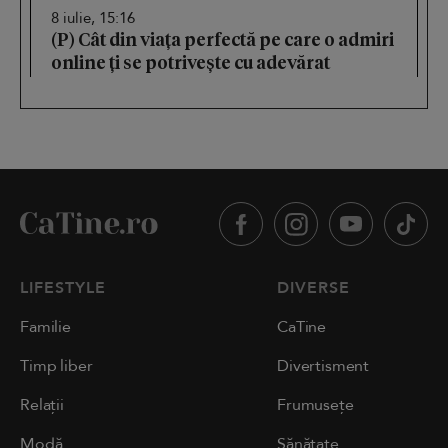
8 iulie, 15:16
(P) Cât din viața perfectă pe care o admiri
online ți se potrivește cu adevărat
LIFESTYLE
DIVERSE
Familie
CaTine
Timp liber
Divertisment
Relații
Frumusețe
Modă
Sănătate