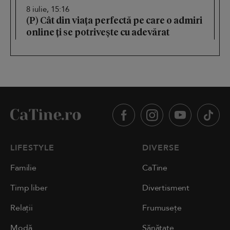
8 iulie, 15:16
(P) Cât din viața perfectă pe care o admiri
online ți se potrivește cu adevărat
LIFESTYLE
DIVERSE
Familie
CaTine
Timp liber
Divertisment
Relații
Frumusețe
Modă
Sănătate