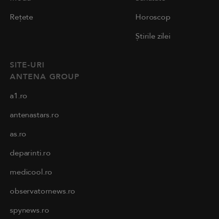
Rețete
Horoscop
Știrile zilei
SITE-URI
ANTENA GROUP
a1.ro
antenastars.ro
as.ro
deparinti.ro
medicool.ro
observatornews.ro
spynews.ro