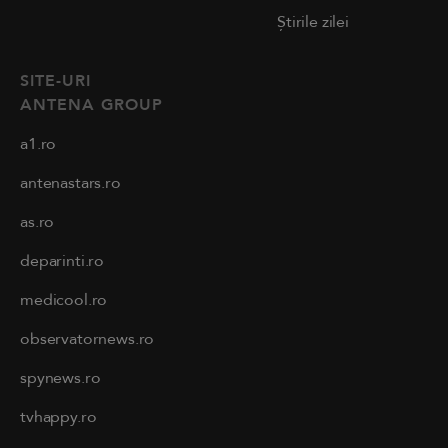
Știrile zilei
SITE-URI
ANTENA GROUP
a1.ro
antenastars.ro
as.ro
deparinti.ro
medicool.ro
observatornews.ro
spynews.ro
tvhappy.ro