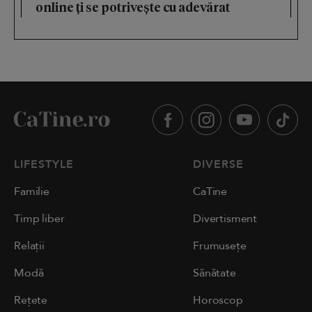
online ți se potrivește cu adevărat
LIFESTYLE
DIVERSE
Familie
CaTine
Timp liber
Divertisment
Relații
Frumusețe
Modă
Sănătate
Rețete
Horoscop