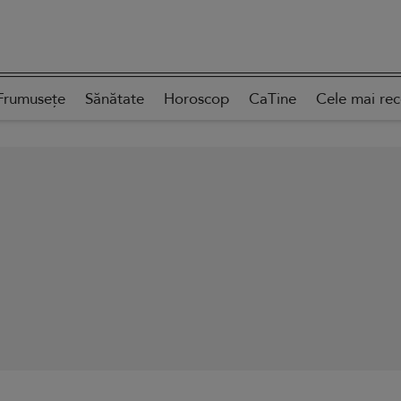
Frumusețe
Sănătate
Horoscop
CaTine
Cele mai re