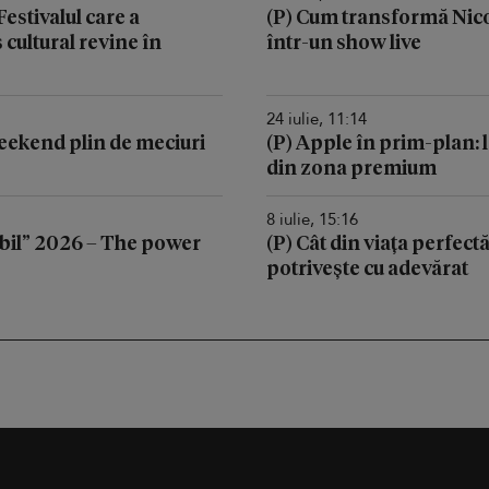
stivalul care a
(P) Cum transformă Nic
cultural revine în
într-un show live
24 iulie, 11:14
 weekend plin de meciuri
(P) Apple în prim-plan: l
din zona premium
8 iulie, 15:16
il” 2026 – The power
(P) Cât din viața perfectă
potrivește cu adevărat