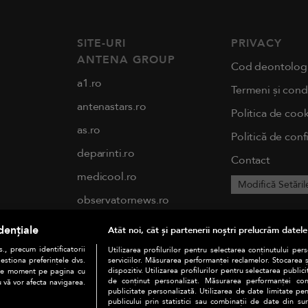
SITE-URI
PRIVACY
ANTENA GROUP
Cod deontolog
a1.ro
Termeni și condi
antenastars.ro
Politica de cook
as.ro
Politică de conf
deparinti.ro
Contact
medicool.ro
Modifică Setăril
observatornews.ro
spynews.ro
dențiale
Atât noi, cât și partenerii noștri prelucrăm datele
tvhappy.ro
., precum identificatorii
Utilizarea profilurilor pentru selectarea conținutului per
estiona preferințele dvs.
serviciilor. Măsurarea performanței reclamelor. Stocarea 
useit.ro
dispozitiv. Utilizarea profilurilor pentru selectarea publici
orice moment pe pagina cu
de conținut personalizat. Măsurarea performanței conți
u vă vor afecta navigarea.
publicitate personalizată. Utilizarea de date limitate pen
chefi.ro
publicului prin statistici sau combinații de date din surs