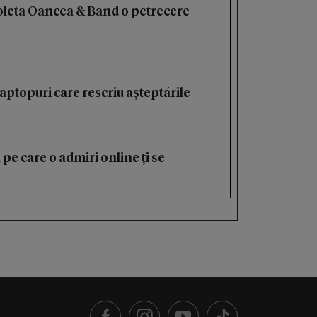
oleta Oancea & Band o petrecere
aptopuri care rescriu așteptările
 pe care o admiri online ți se