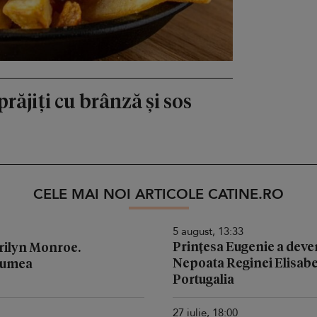
răjiți cu brânză și sos
CELE MAI NOI ARTICOLE CATINE.RO
5 august, 13:33
Prințesa Eugenie a deven
arilyn Monroe.
Nepoata Reginei Elisabeta
 lumea
Portugalia
27 iulie, 18:00