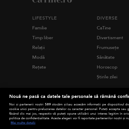
LIFESTYLE
DIVERSE
Familie
CaTine
Timp liber
Divertisment
Relații
Frumusețe
Modă
Sănătate
Rețete
Horoscop
Știrile zilei
Nouă ne pasă ca datele tale personale să rămână confi
Noi și partenerii noștri
589
stocăm și/sau accesăm informații pe dispozitivul dvs
cookie unici pentru prelucrarea datelor cu caracter personal. Puteți accepta sau g
făcând clic mai jos, respectiv vă puteți opune utilizării unui interes legitim în 
politica de confidențialitate. Aceste alegeri vor fi raportate partenerilor noștri și n
Mai multe detalii