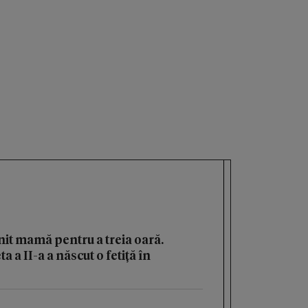
it mamă pentru a treia oară.
 a II-a a născut o fetiță în