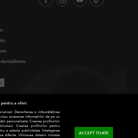
ic
ții
ies
idențialitate
e
 pentru a oferi:
sonalizat. Dezvoltarea și îmbunătățirea
și/sau accesarea informațiilor de pe un
tății personalizate. Crearea profilurilor
nutului. Crearea profilurilor pentru
tru a selecta publicitatea. Înțelegerea
ACCEPT TOATE
e diferite. Utilizarea datelor limitate