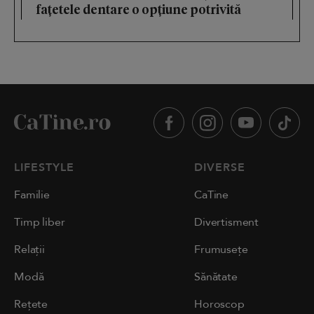
fațetele dentare o opțiune potrivită
LIFESTYLE
DIVERSE
Familie
CaTine
Timp liber
Divertisment
Relații
Frumusețe
Modă
Sănătate
Rețete
Horoscop