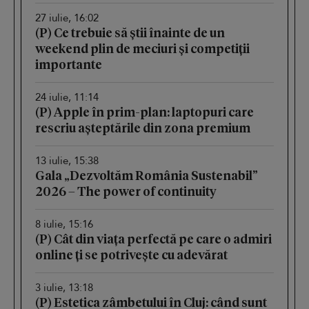
27 iulie, 16:02
(P) Ce trebuie să știi înainte de un
weekend plin de meciuri și competiții
importante
24 iulie, 11:14
(P) Apple în prim-plan: laptopuri care
rescriu așteptările din zona premium
13 iulie, 15:38
Gala „Dezvoltăm România Sustenabil”
2026 – The power of continuity
8 iulie, 15:16
(P) Cât din viața perfectă pe care o admiri
online ți se potrivește cu adevărat
3 iulie, 13:18
(P) Estetica zâmbetului în Cluj: când sunt