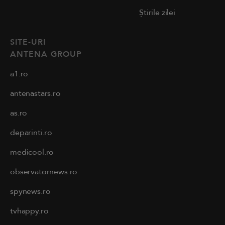
Știrile zilei
SITE-URI
ANTENA GROUP
a1.ro
antenastars.ro
as.ro
deparinti.ro
medicool.ro
observatornews.ro
spynews.ro
tvhappy.ro