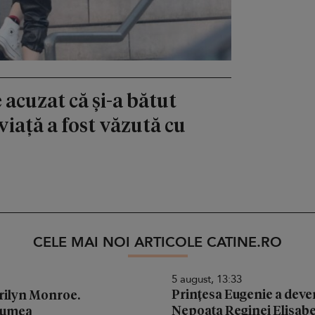
 acuzat că și-a bătut
viață a fost văzută cu
CELE MAI NOI ARTICOLE CATINE.RO
5 august, 13:33
Prințesa Eugenie a deven
arilyn Monroe.
Nepoata Reginei Elisabeta
 lumea