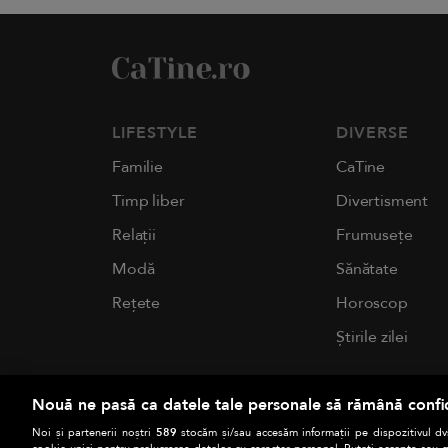
LIFESTYLE
DIVERSE
Familie
CaTine
Timp liber
Divertisment
Relații
Frumusețe
Modă
Sănătate
Rețete
Horoscop
Știrile zilei
Nouă ne pasă ca datele tale personale să rămână confi
Noi și partenerii noștri
589
stocăm și/sau accesăm informații pe dispozitivul dvs