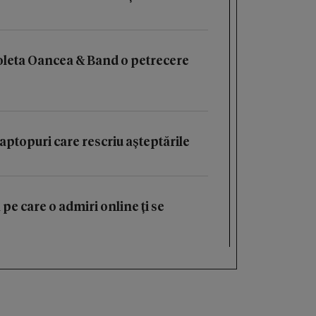
oleta Oancea & Band o petrecere
aptopuri care rescriu așteptările
 pe care o admiri online ți se