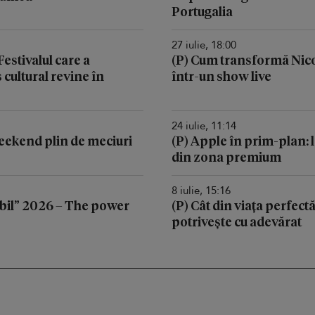
Portugalia
27 iulie, 18:00
stivalul care a
(P) Cum transformă Nic
cultural revine în
într-un show live
24 iulie, 11:14
 weekend plin de meciuri
(P) Apple în prim-plan: l
din zona premium
8 iulie, 15:16
il” 2026 – The power
(P) Cât din viața perfectă
potrivește cu adevărat