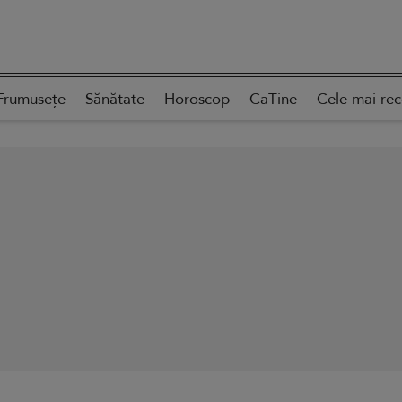
Frumusețe
Sănătate
Horoscop
CaTine
Cele mai re