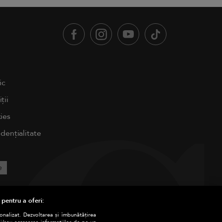
ic
ții
ies
idențialitate
e
 pentru a oferi:
sonalizat. Dezvoltarea și îmbunătățirea