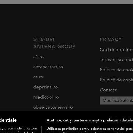
SITE-URI
PRIVACY
ANTENA GROUP
Cod deontolog
a1.ro
Termeni și condi
antenastars.ro
Politica de cook
as.ro
Politică de conf
deparinti.ro
Contact
medicool.ro
Modifică Setăril
observatornews.ro
spynews.ro
dențiale
Atât noi, cât și partenerii noștri prelucrăm datele
tvhappy.ro
., precum identificatorii
Utilizarea profilurilor pentru selectarea conținutului per