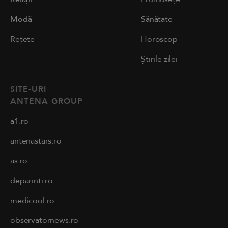
Modă
Sănătate
Rețete
Horoscop
Știrile zilei
SITE-URI
ANTENA GROUP
a1.ro
antenastars.ro
as.ro
deparinti.ro
medicool.ro
observatornews.ro