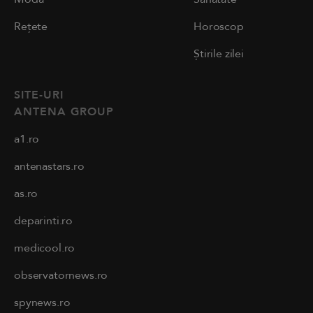
Rețete
Horoscop
Știrile zilei
SITE-URI
ANTENA GROUP
a1.ro
antenastars.ro
as.ro
deparinti.ro
medicool.ro
observatornews.ro
spynews.ro