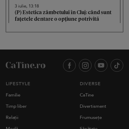
3 iulie, 13:18
(P) Estetica zâmbetului în Cluj: când sunt
fațetele dentare o opțiune potrivită
LIFESTYLE
DIVERSE
Familie
CaTine
Timp liber
Divertisment
Relații
Frumusețe
Modă
Sănătate