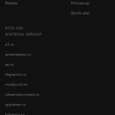
Rețete
Horoscop
Știrile zilei
SITE-URI
ANTENA GROUP
a1.ro
antenastars.ro
as.ro
deparinti.ro
medicool.ro
observatornews.ro
spynews.ro
tvhappy.ro