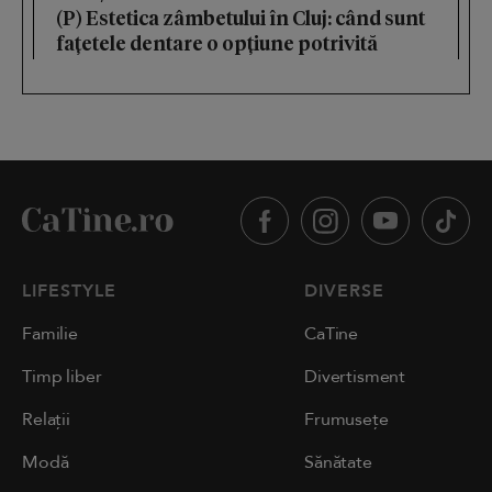
(P) Estetica zâmbetului în Cluj: când sunt
fațetele dentare o opțiune potrivită
LIFESTYLE
DIVERSE
Familie
CaTine
Timp liber
Divertisment
Relații
Frumusețe
Modă
Sănătate