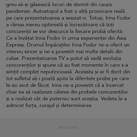
greu să-și găsească locuri de dormit din cauza
pandemiei. Autostopul a fost o altă provocare reală
pe care prezentatoarea a sesizat-o. Totuși, Irina Fodor
a rămas mereu optimistă și încrezătoare că toți
concurenții se vor descurca la fiecare probă oferită.
Ce a învățat Irina Fodor în urma experienței din Asia
Express: Drumul Împăraților Irina Fodor ne-a oferit un
interviu sincer și ne-a povestit mai multe detalii din
culise. Prezentatoarea TV a putut să vadă evoluția
concurenților și spune că au fost momente în care s-a
simțit complet neputincioasă. Aceasta și-ar fi dorit din
tot sufletul să-i poată ajuta la diferitele probe pe care
le-au avut de făcut. Irina ne-a povestit că a încercat
chiar ea să realizeze câteva din probele concurenților
și a realizat cât de puternici sunt aceștia. Vedeta le-a
admirat forța, curajul și determinarea.
RECLAMĂ