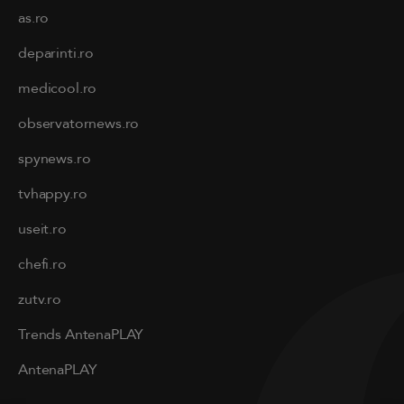
as.ro
deparinti.ro
medicool.ro
observatornews.ro
spynews.ro
tvhappy.ro
useit.ro
chefi.ro
zutv.ro
Trends AntenaPLAY
AntenaPLAY