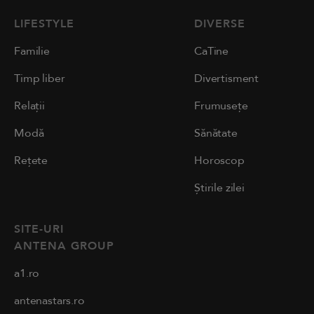
LIFESTYLE
DIVERSE
Familie
CaTine
Timp liber
Divertisment
Relații
Frumusețe
Modă
Sănătate
Rețete
Horoscop
Știrile zilei
SITE-URI
ANTENA GROUP
a1.ro
antenastars.ro