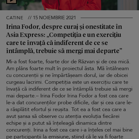
// 15 NOIEMBRIE 2021
CATINE
Irina Fodor, despre curaj și onestitate în
Asia Express: „Competiția e un exercițiu
care te învață că indiferent de ce se
întâmplă, trebuie să mergi mai departe”
Mi-a fost foarte, foarte dor de Răzvan și de cea mică.
Am plâns foarte mult în proiectul ăsta. Mă întâlneam
cu concurenții și ne împărtășeam dorul, iar de obicei
curgeau lacrimi. Competiția este un exercițiu care te
învață că indiferent de ce se întâmplă trebuie să mergi
mai departe.– Irina Fodor Irina Fodor a fost cea care
le-a dat concurenților probe dificile, dar și cea care le-
a răsplătit efortul și reușita. Tot ea a fost cea care a
avut șansa să observe cu atenția evoluția fiecărei
echipe și a putut să înțeleagă dinamica dintre
concurenți. Irina a fost cea care i-a înțeles cel mai bine
pe participanții la emisiune, știind că le va fi foarte