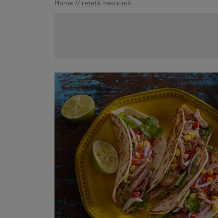
Home
//
rețetă mexicană