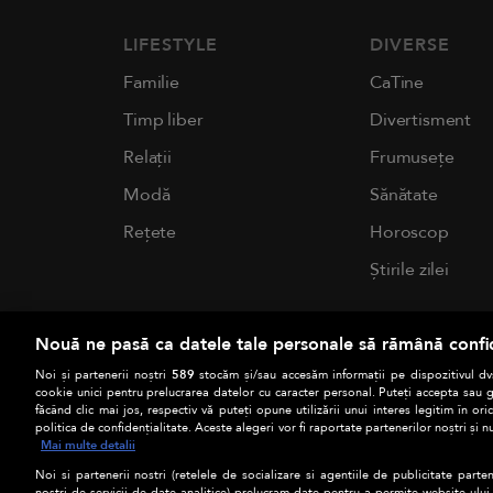
LIFESTYLE
DIVERSE
Familie
CaTine
Timp liber
Divertisment
Relații
Frumusețe
Modă
Sănătate
Rețete
Horoscop
Știrile zilei
Nouă ne pasă ca datele tale personale să rămână confi
Noi și partenerii noștri
589
stocăm și/sau accesăm informații pe dispozitivul dvs
cookie unici pentru prelucrarea datelor cu caracter personal. Puteți accepta sau g
făcând clic mai jos, respectiv vă puteți opune utilizării unui interes legitim în 
politica de confidențialitate. Aceste alegeri vor fi raportate partenerilor noștri și n
Mai multe detalii
Noi si partenerii nostri (retelele de socializare si agentiile de publicitate parten
nostri de servicii de date analitice) prelucram date pentru a permite website-ului