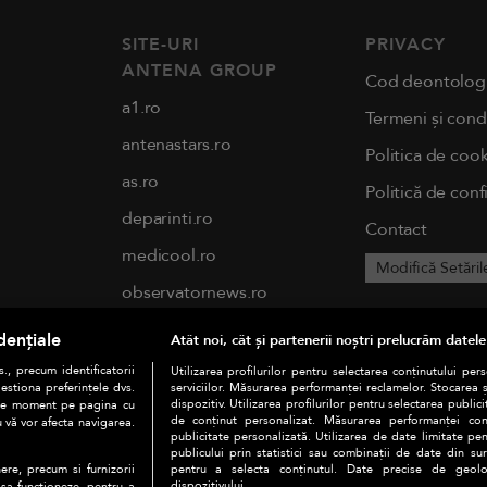
SITE-URI
PRIVACY
ANTENA GROUP
Cod deontolog
a1.ro
Termeni și condi
antenastars.ro
Politica de cook
as.ro
Politică de conf
deparinti.ro
Contact
medicool.ro
Modifică Setăril
observatornews.ro
spynews.ro
dențiale
Atât noi, cât și partenerii noștri prelucrăm datele
tvhappy.ro
., precum identificatorii
Utilizarea profilurilor pentru selectarea conținutului per
estiona preferințele dvs.
serviciilor. Măsurarea performanței reclamelor. Stocarea 
useit.ro
dispozitiv. Utilizarea profilurilor pentru selectarea publici
orice moment pe pagina cu
de conținut personalizat. Măsurarea performanței conți
u vă vor afecta navigarea.
publicitate personalizată. Utilizarea de date limitate pen
chefi.ro
publicului prin statistici sau combinații de date din surs
pentru a selecta conținutul. Date precise de geoloc
ere, precum si furnizorii
zutv.ro
dispozitivului.
 sa functioneze, pentru a