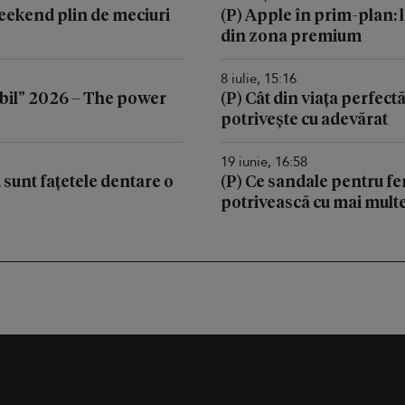
 weekend plin de meciuri
(P) Apple în prim-plan: l
din zona premium
8 iulie, 15:16
il” 2026 – The power
(P) Cât din viața perfectă
potrivește cu adevărat
19 iunie, 16:58
d sunt fațetele dentare o
(P) Ce sandale pentru fem
potrivească cu mai multe