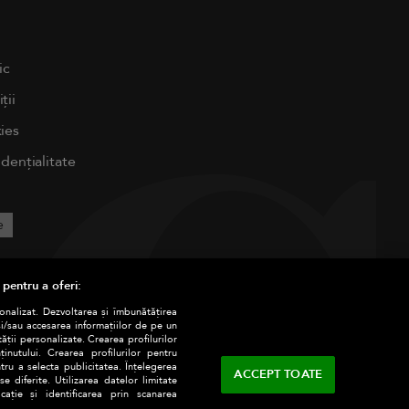
ic
ții
ies
idențialitate
e
 pentru a oferi:
sonalizat. Dezvoltarea și îmbunătățirea
și/sau accesarea informațiilor de pe un
tății personalizate. Crearea profilurilor
nutului. Crearea profilurilor pentru
tru a selecta publicitatea. Înțelegerea
ACCEPT TOATE
e diferite. Utilizarea datelor limitate
ație și identificarea prin scanarea