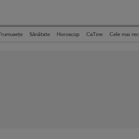
Frumusețe
Sănătate
Horoscop
CaTine
Cele mai re