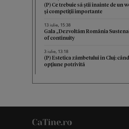
(P) Ce trebuie să știi înainte de un
și competiții importante
13 iulie, 15:38
Gala „Dezvoltăm România Sustenab
of continuity
3 iulie, 13:18
(P) Estetica zâmbetului în Cluj: cân
opțiune potrivită