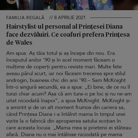
// 8 APRILIE 2021
FAMILIA REGALĂ
Hairstylist-ul personal al Prințesei Diana
face dezvăluiri. Ce coafuri prefera Prințesa
de Wales
Am spus: Aș tăia totul și aș începe din nou. Era
începutul anilor ’90 și în acel moment făceam o
mulțime de coperți pentru reviste mari. Multe fete
aveau părul scurt, iar noi făceam trecerea spre stilul
androgin, business chic din anii ’90.– Sam McKnight
Într-o singură secundă, ea a spus: „Ei bine, de ce nu îl
tunzi chiar acum? Așa că am tuns-o pe loc și nu ne-am
uitat niciodată înapoi”, a spus McKnight. McKnight și-
a amintit și de un alt moment frumos din cariera sa,
când Prințesa Diana i-a întâlnit mama în timpul unei
vizite la o fabrică din apropierea satului scoțian în
care aceasta locuia. „Mama mea și prietenii ei stăteau
afară. Diana nu o mai întâlnise niciodată pe mama