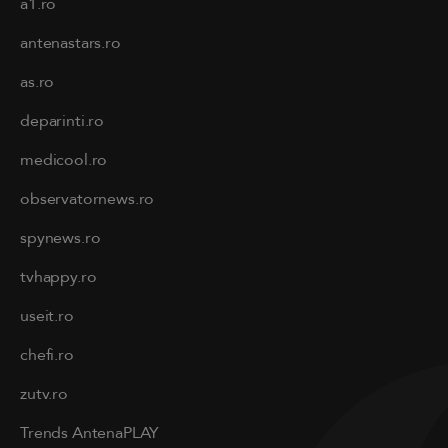
a1.ro
antenastars.ro
as.ro
deparinti.ro
medicool.ro
observatornews.ro
spynews.ro
tvhappy.ro
useit.ro
chefi.ro
zutv.ro
Trends AntenaPLAY