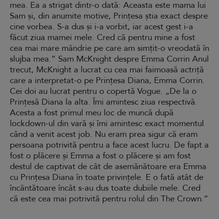
mea. Ea a strigat dintr-o dată: Aceasta este mama lui
Sam și, din anumite motive, Prințesa știa exact despre
cine vorbea. S-a dus și i-a vorbit, iar acest gest i-a
făcut ziua mamei mele. Cred că pentru mine a fost
cea mai mare mândrie pe care am simțit-o vreodată în
slujba mea.” Sam McKnight despre Emma Corrin Anul
trecut, McKnight a lucrat cu cea mai faimoasă actriță
care a interpretat-o pe Prințesa Diana, Emma Corrin.
Cei doi au lucrat pentru o copertă Vogue. „De la o
Prințesă Diana la alta. Îmi amintesc ziua respectivă.
Acesta a fost primul meu loc de muncă după
lockdown-ul din vară și îmi amintesc exact momentul
când a venit acest job. Nu eram prea sigur că eram
persoana potrivită pentru a face acest lucru. De fapt a
fost o plăcere și Emma a fost o plăcere și am fost
destul de captivat de cât de asemănătoare era Emma
cu Prințesa Diana în toate privințele. E o fată atât de
încântătoare încât s-au dus toate dubiile mele. Cred
că este cea mai potrivită pentru rolul din The Crown.”