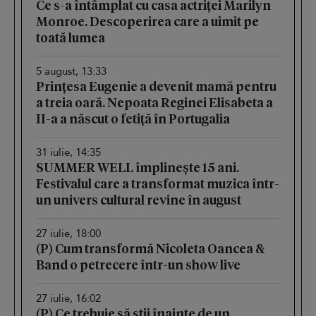
Ce s-a întâmplat cu casa actriței Marilyn
Monroe. Descoperirea care a uimit pe
toată lumea
5 august, 13:33
Prințesa Eugenie a devenit mamă pentru
a treia oară. Nepoata Reginei Elisabeta a
II-a a născut o fetiță în Portugalia
31 iulie, 14:35
SUMMER WELL împlinește 15 ani.
Festivalul care a transformat muzica într-
un univers cultural revine în august
27 iulie, 18:00
(P) Cum transformă Nicoleta Oancea &
Band o petrecere într-un show live
27 iulie, 16:02
(P) Ce trebuie să știi înainte de un