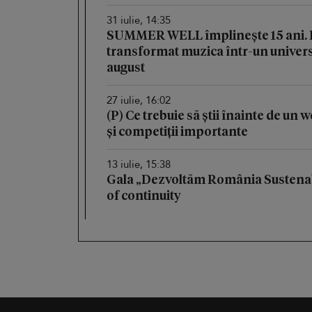
31 iulie, 14:35
SUMMER WELL împlinește 15 ani. Fe
transformat muzica într-un univers 
august
27 iulie, 16:02
(P) Ce trebuie să știi înainte de un
și competiții importante
13 iulie, 15:38
Gala „Dezvoltăm România Sustenab
of continuity