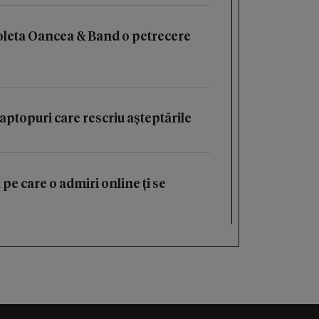
oleta Oancea & Band o petrecere
aptopuri care rescriu așteptările
 pe care o admiri online ți se