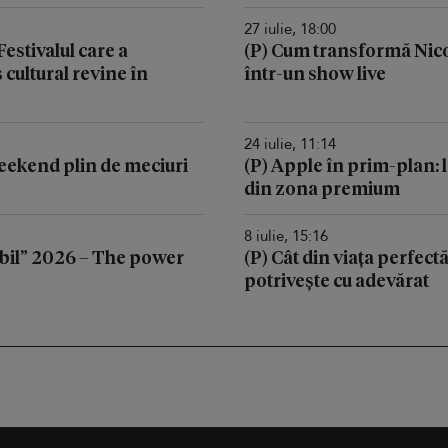
27 iulie, 18:00
stivalul care a
(P) Cum transformă Nic
cultural revine în
într-un show live
24 iulie, 11:14
 weekend plin de meciuri
(P) Apple în prim-plan: l
din zona premium
8 iulie, 15:16
il” 2026 – The power
(P) Cât din viața perfectă
potrivește cu adevărat