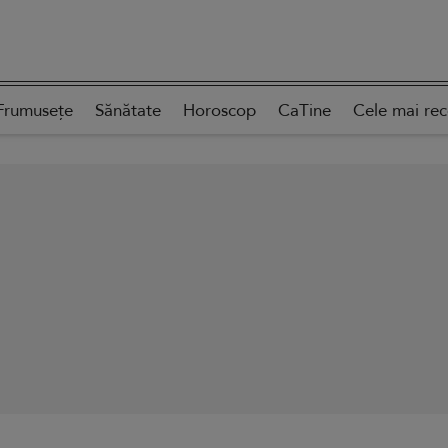
Frumusețe
Sănătate
Horoscop
CaTine
Cele mai re