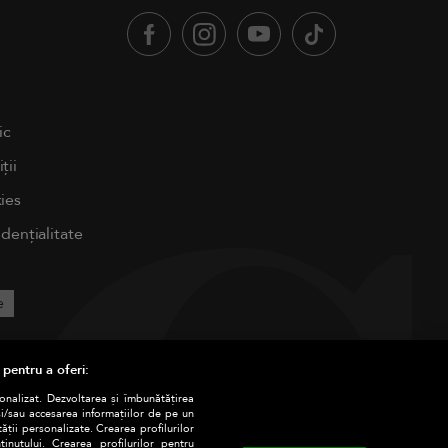
ic
ții
ies
idențialitate
e
 pentru a oferi:
sonalizat. Dezvoltarea și îmbunătățirea
și/sau accesarea informațiilor de pe un
tății personalizate. Crearea profilurilor
nutului. Crearea profilurilor pentru