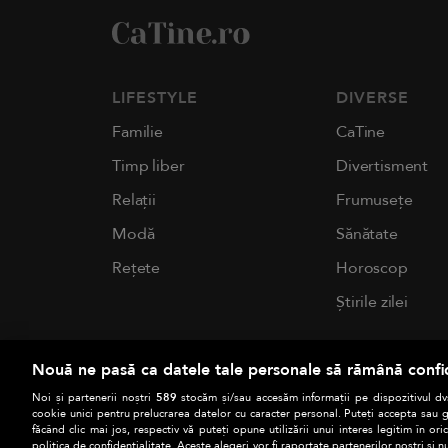
LIFESTYLE
DIVERSE
Familie
CaTine
Timp liber
Divertisment
Relații
Frumusețe
Modă
Sănătate
Rețete
Horoscop
Știrile zilei
Nouă ne pasă ca datele tale personale să rămână confi
Noi și partenerii noștri
589
stocăm și/sau accesăm informații pe dispozitivul dvs
cookie unici pentru prelucrarea datelor cu caracter personal. Puteți accepta sau g
făcând clic mai jos, respectiv vă puteți opune utilizării unui interes legitim în 
politica de confidențialitate. Aceste alegeri vor fi raportate partenerilor noștri și n