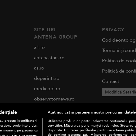
SITE-URI
PRIVACY
ANTENA GROUP
Cod deontolog
a1.ro
Termeni și condi
antenastars.ro
Politica de cook
as.ro
Politică de conf
deparinti.ro
Contact
medicool.ro
Modifică Setăril
observatornews.ro
spynews.ro
dențiale
Atât noi, cât și partenerii noștri prelucrăm datele
tvhappy.ro
., precum identificatorii
Utilizarea profilurilor pentru selectarea conținutului per
estiona preferințele dvs.
serviciilor. Măsurarea performanței reclamelor. Stocarea 
useit.ro
dispozitiv. Utilizarea profilurilor pentru selectarea publici
orice moment pe pagina cu
de conținut personalizat. Măsurarea performanței conți
u vă vor afecta navigarea.