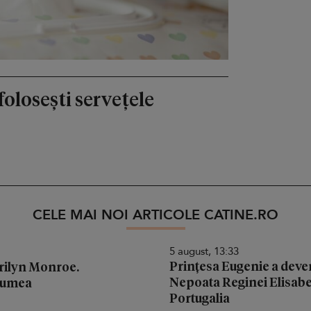
 folosești servețele
CELE MAI NOI ARTICOLE CATINE.RO
5 august, 13:33
Prințesa Eugenie a deven
arilyn Monroe.
Nepoata Reginei Elisabeta
 lumea
Portugalia