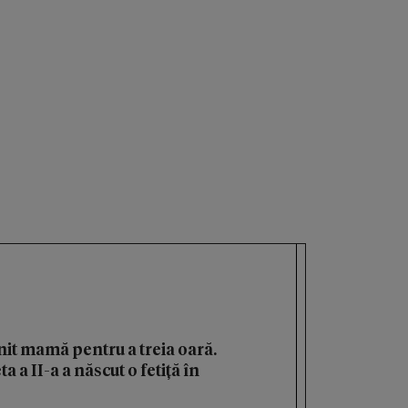
it mamă pentru a treia oară.
 a II-a a născut o fetiță în